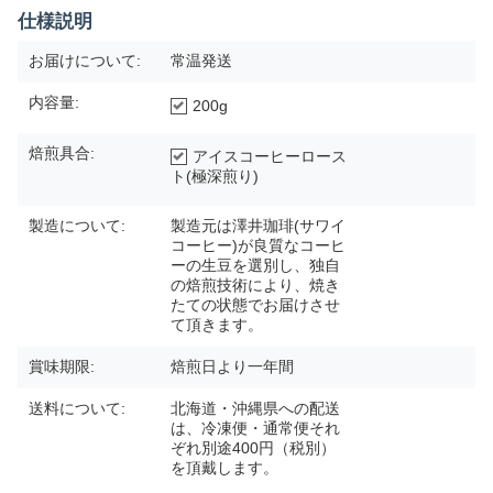
仕様説明
お届けについて:
常温発送
内容量:
200g
焙煎具合:
アイスコーヒーロース
ト(極深煎り)
製造について:
製造元は澤井珈琲(サワイ
コーヒー)が良質なコーヒ
ーの生豆を選別し、独自
の焙煎技術により、焼き
たての状態でお届けさせ
て頂きます。
賞味期限:
焙煎日より一年間
送料について:
北海道・沖縄県への配送
は、冷凍便・通常便それ
ぞれ別途400円（税別）
を頂戴します。