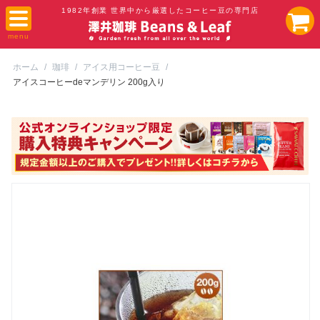
1982年創業 世界中から厳選したコーヒー豆の専門店
ホーム
/
珈琲
/
アイス用コーヒー豆
/
アイスコーヒーdeマンデリン 200g入り