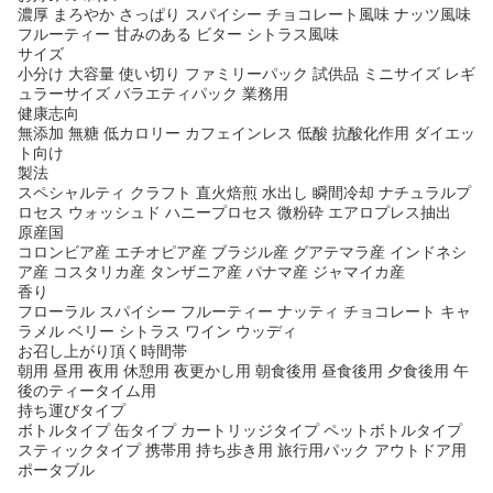
濃厚 まろやか さっぱり スパイシー チョコレート風味 ナッツ風味
フルーティー 甘みのある ビター シトラス風味
サイズ
小分け 大容量 使い切り ファミリーパック 試供品 ミニサイズ レギ
ュラーサイズ バラエティパック 業務用
健康志向
無添加 無糖 低カロリー カフェインレス 低酸 抗酸化作用 ダイエッ
ト向け
製法
スペシャルティ クラフト 直火焙煎 水出し 瞬間冷却 ナチュラルプ
ロセス ウォッシュド ハニープロセス 微粉砕 エアロプレス抽出
原産国
コロンビア産 エチオピア産 ブラジル産 グアテマラ産 インドネシ
ア産 コスタリカ産 タンザニア産 パナマ産 ジャマイカ産
香り
フローラル スパイシー フルーティー ナッティ チョコレート キャ
ラメル ベリー シトラス ワイン ウッディ
お召し上がり頂く時間帯
朝用 昼用 夜用 休憩用 夜更かし用 朝食後用 昼食後用 夕食後用 午
後のティータイム用
持ち運びタイプ
ボトルタイプ 缶タイプ カートリッジタイプ ペットボトルタイプ
スティックタイプ 携帯用 持ち歩き用 旅行用パック アウトドア用
ポータブル