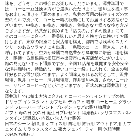
味を、どうぞ、この機会にお楽しみくださいませ。澤井珈琲で
は、コーヒー豆は挽き方がご選択いただけます。珈琲豆を挽く事
をお楽しみ頂ける『豆のまま』や、私共の専用の特注サイズの大
型のミルで挽いて、コーヒー粉の状態にしてお届けする方法がご
ざいます。中挽き、細挽き、粗挽き、荒挽きなど様々な挽き方が
ございますが、私共がお薦めする『店長のおすすめ挽き』にて、
そのコーヒーに合った一番美味しいと思える挽き方に挽いてお届
けします。東京の銀座にも実店舗を構え、都内では浅草やスカイ
ツリーのあるソラマチにも出店。「鳥取のコーヒー屋さん」とも
呼ばれてますが、空気が綺麗で自然豊かな鳥取県に焙煎工場を構
え、隣接する島根県の松江市や出雲市にも実店舗がございます。
顔の見えないネット通販ですが、全国11店舗を展開する安心安全
な澤井珈琲は、特徴的な「赤いコーヒー袋」に入れて、全国の珈
琲好きにお選び頂いてます。よく間違えられる名前として、沢井
珈琲、沢井コーヒー、澤井珈琲店、澤井珈琲本店、さわいこーひ
ー、サワイコーヒーなどがございますが、正式名称は澤井珈琲と
なります。
澤井珈琲では抽出方法に合わせたコーヒーのラインナップの他、
ドリップ インスタント カプセル デカフェ 粉末 コーヒー豆 グラウ
ンド フレーバー ブレンド プレゼントなどの贈り物用途
ギフト 母の日 父の日 誕生日プレゼント 結婚祝い クリスマス バレ
ンタイン 退職祝い 内祝い 法人向け贈答
日常のシーン 朝食用 オフィス用 自宅用 旅行用 アウトドア用 カフ
ェタイム リラックスタイム 夜カフェ パーティー用 休憩時間
お好みの味わい