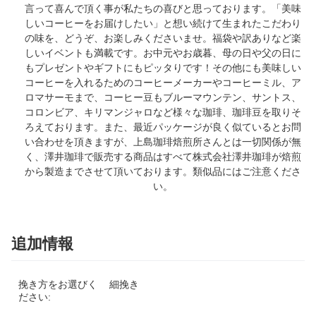
言って喜んで頂く事が私たちの喜びと思っております。「美味
しいコーヒーをお届けしたい」と想い続けて生まれたこだわり
の味を、どうぞ、お楽しみくださいませ。福袋や訳ありなど楽
しいイベントも満載です。お中元やお歳暮、母の日や父の日に
もプレゼントやギフトにもピッタりです！その他にも美味しい
コーヒーを入れるためのコーヒーメーカーやコーヒーミル、ア
ロマサーモまで、コーヒー豆もブルーマウンテン、サントス、
コロンビア、キリマンジャロなど様々な珈琲、珈琲豆を取りそ
ろえております。また、最近パッケージが良く似ているとお問
い合わせを頂きますが、上島珈琲焙煎所さんとは一切関係が無
く、澤井珈琲で販売する商品はすべて株式会社澤井珈琲が焙煎
から製造までさせて頂いております。類似品にはご注意くださ
い。
追加情報
挽き方をお選びく
細挽き
ださい: