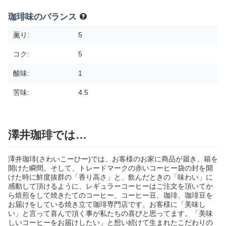
珈琲味のバランス
薫り:
5
コク:
5
酸味:
1
苦味:
4.5
澤井珈琲では…
澤井珈琲(さわいこーひー)では、お客様のお家に商品が届き、箱を
開けた瞬間。そして、トレードマークの赤いコーヒー袋の封を開
けた時に鮮度抜群の「香り高さ」と、飲んだときの「味わい」に
感動して頂けるように、レギュラーコーヒーはご注文を頂いてか
ら焙煎をして焼きたてのコーヒー、コーヒー豆、珈琲、珈琲豆を
お届けをしている焼き立て珈琲専門店です。お客様に「美味し
い」と言って喜んで頂く事が私たちの喜びと思ってます。「美味
しいコーヒーをお届けしたい」と想い続けて生まれたこだわりの