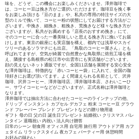
味を、どうぞ、この機会にお楽しみくださいませ。澤井珈琲で
は、コーヒー豆は挽き方がご選択いただけます。珈琲豆を挽く事
をお楽しみ頂ける『豆のまま』や、私共の専用の特注サイズの大
型のミルで挽いて、コーヒー粉の状態にしてお届けする方法がご
ざいます。中挽き、細挽き、粗挽き、荒挽きなど様々な挽き方が
ございますが、私共がお薦めする『店長のおすすめ挽き』にて、
そのコーヒーに合った一番美味しいと思える挽き方に挽いてお届
けします。東京の銀座にも実店舗を構え、都内では浅草やスカイ
ツリーのあるソラマチにも出店。「鳥取のコーヒー屋さん」とも
呼ばれてますが、空気が綺麗で自然豊かな鳥取県に焙煎工場を構
え、隣接する島根県の松江市や出雲市にも実店舗がございます。
顔の見えないネット通販ですが、全国11店舗を展開する安心安全
な澤井珈琲は、特徴的な「赤いコーヒー袋」に入れて、全国の珈
琲好きにお選び頂いてます。よく間違えられる名前として、沢井
珈琲、沢井コーヒー、澤井珈琲店、澤井珈琲本店、さわいこーひ
ー、サワイコーヒーなどがございますが、正式名称は澤井珈琲と
なります。
澤井珈琲では抽出方法に合わせたコーヒーのラインナップの他、
ドリップ インスタント カプセル デカフェ 粉末 コーヒー豆 グラウ
ンド フレーバー ブレンド プレゼントなどの贈り物用途
ギフト 母の日 父の日 誕生日プレゼント 結婚祝い クリスマス バレ
ンタイン 退職祝い 内祝い 法人向け贈答
日常のシーン 朝食用 オフィス用 自宅用 旅行用 アウトドア用 カフ
ェタイム リラックスタイム 夜カフェ パーティー用 休憩時間
お好みの味わい