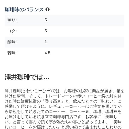
珈琲味のバランス
薫り:
5
コク:
5
酸味:
1
苦味:
4.5
澤井珈琲では…
澤井珈琲(さわいこーひー)では、お客様のお家に商品が届き、箱を
開けた瞬間。そして、トレードマークの赤いコーヒー袋の封を開
けた時に鮮度抜群の「香り高さ」と、飲んだときの「味わい」に
感動して頂けるように、レギュラーコーヒーはご注文を頂いてか
ら焙煎をして焼きたてのコーヒー、コーヒー豆、珈琲、珈琲豆を
お届けをしている焼き立て珈琲専門店です。お客様に「美味し
い」と言って喜んで頂く事が私たちの喜びと思ってます。「美味
しいコーヒーをお届けしたい」と想い続けて生まれたこだわりの