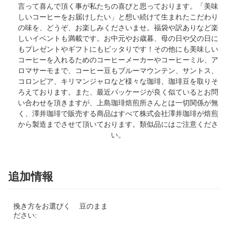
言って喜んで頂く事が私たちの喜びと思っております。「美味
しいコーヒーをお届けしたい」と想い続けて生まれたこだわり
の味を、どうぞ、お楽しみくださいませ。福袋や訳ありなど楽
しいイベントも満載です。お中元やお歳暮、母の日や父の日に
もプレゼントやギフトにもピッタりです！その他にも美味しい
コーヒーを入れるためのコーヒーメーカーやコーヒーミル、ア
ロマサーモまで、コーヒー豆もブルーマウンテン、サントス、
コロンビア、キリマンジャロなど様々な珈琲、珈琲豆を取りそ
ろえております。また、最近パッケージが良く似ているとお問
い合わせを頂きますが、上島珈琲焙煎所さんとは一切関係が無
く、澤井珈琲で販売する商品はすべて株式会社澤井珈琲が焙煎
から製造までさせて頂いております。類似品にはご注意くださ
い。
追加情報
挽き方をお選びく
豆のまま
ださい: