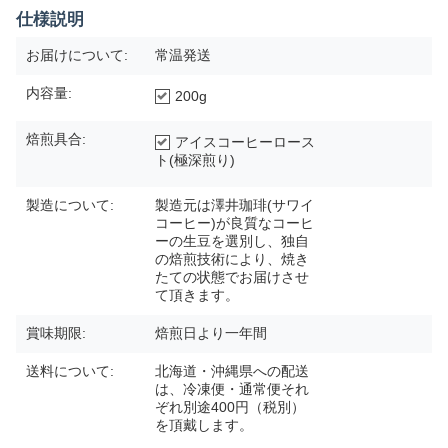
仕様説明
お届けについて:
常温発送
内容量:
200g
焙煎具合:
アイスコーヒーロース
ト(極深煎り)
製造について:
製造元は澤井珈琲(サワイ
コーヒー)が良質なコーヒ
ーの生豆を選別し、独自
の焙煎技術により、焼き
たての状態でお届けさせ
て頂きます。
賞味期限:
焙煎日より一年間
送料について:
北海道・沖縄県への配送
は、冷凍便・通常便それ
ぞれ別途400円（税別）
を頂戴します。