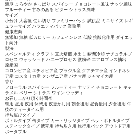
濃厚 まろやか さっぱり スパイシー チョコレート風味 ナッツ風味
フルーティー 甘みのある ビター シトラス風味
サイズ
小分け 大容量 使い切り ファミリーパック 試供品 ミニサイズ レギ
ュラーサイズ バラエティパック 業務用
健康志向
無添加 無糖 低カロリー カフェインレス 低酸 抗酸化作用 ダイエッ
ト向け
製法
スペシャルティ クラフト 直火焙煎 水出し 瞬間冷却 ナチュラルプ
ロセス ウォッシュド ハニープロセス 微粉砕 エアロプレス抽出
原産国
コロンビア産 エチオピア産 ブラジル産 グアテマラ産 インドネシ
ア産 コスタリカ産 タンザニア産 パナマ産 ジャマイカ産
香り
フローラル スパイシー フルーティー ナッティ チョコレート キャ
ラメル ベリー シトラス ワイン ウッディ
お召し上がり頂く時間帯
朝用 昼用 夜用 休憩用 夜更かし用 朝食後用 昼食後用 夕食後用 午
後のティータイム用
持ち運びタイプ
ボトルタイプ 缶タイプ カートリッジタイプ ペットボトルタイプ
スティックタイプ 携帯用 持ち歩き用 旅行用パック アウトドア用
ポータブル