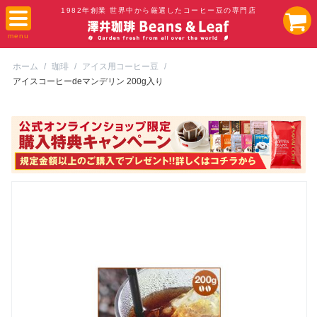
1982年創業 世界中から厳選したコーヒー豆の専門店
ホーム
/
珈琲
/
アイス用コーヒー豆
/
アイスコーヒーdeマンデリン 200g入り