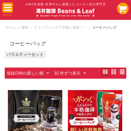
1982年創業 世界中から厳選したコーヒー豆の専門店
ホーム
/
珈琲
/
ドリップバッグで手軽に簡単！！
/
コーヒーバッグ
コーヒーバッグ
バラエティーセット
登録日時の新しい順
32 件ずつ表示