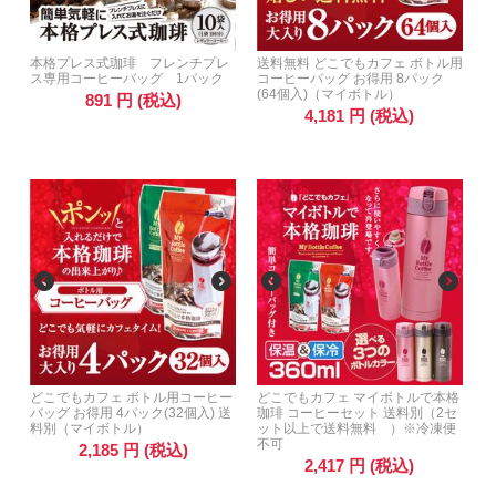
本格プレス式珈琲 フレンチプレ
送料無料 どこでもカフェ ボトル用
ス専用コーヒーバッグ 1パック
コーヒーバッグ お得用 8パック
(64個入)（マイボトル）
891
円
(税込)
4,181
円
(税込)
どこでもカフェ ボトル用コーヒー
どこでもカフェ マイボトルで本格
バッグ お得用 4パック(32個入) 送
珈琲 コーヒーセット 送料別（2セ
料別（マイボトル）
ット以上で送料無料 ）※冷凍便
不可
2,185
円
(税込)
2,417
円
(税込)