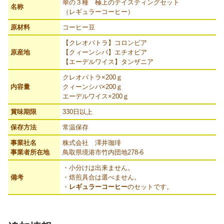
華の３種 極上のテイスティングセット
名称
（レギュラーコーヒー）
原材料
コーヒー豆
【クレオパトラ】コロンビア
原産地
【クィーンシバ】エチオピア
【エーデルワイス】タンザニア
クレオパトラ×200ｇ
内容量
クィーンシバ×200ｇ
エーデルワイス×200ｇ
賞味期限
330日以上
保存方法
常温保存
事業社名
株式会社 澤井珈琲
事業者所在地
鳥取県境港市竹内団地278-6
・小分けは出来ません。
備考
・焙煎具合は選べません。
・
レギュラーコーヒー
のセットです。