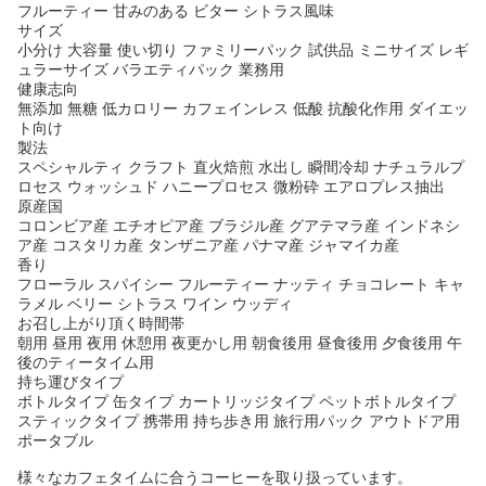
フルーティー 甘みのある ビター シトラス風味
サイズ
小分け 大容量 使い切り ファミリーパック 試供品 ミニサイズ レギ
ュラーサイズ バラエティパック 業務用
健康志向
無添加 無糖 低カロリー カフェインレス 低酸 抗酸化作用 ダイエッ
ト向け
製法
スペシャルティ クラフト 直火焙煎 水出し 瞬間冷却 ナチュラルプ
ロセス ウォッシュド ハニープロセス 微粉砕 エアロプレス抽出
原産国
コロンビア産 エチオピア産 ブラジル産 グアテマラ産 インドネシ
ア産 コスタリカ産 タンザニア産 パナマ産 ジャマイカ産
香り
フローラル スパイシー フルーティー ナッティ チョコレート キャ
ラメル ベリー シトラス ワイン ウッディ
お召し上がり頂く時間帯
朝用 昼用 夜用 休憩用 夜更かし用 朝食後用 昼食後用 夕食後用 午
後のティータイム用
持ち運びタイプ
ボトルタイプ 缶タイプ カートリッジタイプ ペットボトルタイプ
スティックタイプ 携帯用 持ち歩き用 旅行用パック アウトドア用
ポータブル
様々なカフェタイムに合うコーヒーを取り扱っています。