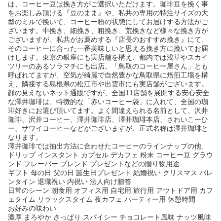
は、コーヒー豆は挽き方がご選択いただけます。珈琲豆を挽く事
をお楽しみ頂ける『豆のまま』や、私共の専用の特注サイズの大
型のミルで挽いて、コーヒー粉の状態にしてお届けする方法がご
ざいます。中挽き、細挽き、粗挽き、荒挽きなど様々な挽き方が
ございますが、私共がお薦めする『店長のおすすめ挽き』にて、
そのコーヒーに合った一番美味しいと思える挽き方に挽いてお届
けします。東京の銀座にも実店舗を構え、都内では浅草やスカイ
ツリーのあるソラマチにも出店。「鳥取のコーヒー屋さん」とも
呼ばれてますが、空気が綺麗で自然豊かな鳥取県に焙煎工場を構
え、隣接する島根県の松江市や出雲市にも実店舗がございます。
顔の見えないネット通販ですが、全国11店舗を展開する安心安全
な澤井珈琲は、特徴的な「赤いコーヒー袋」に入れて、全国の珈
琲好きにお選び頂いてます。よく間違えられる名前として、沢井
珈琲、沢井コーヒー、澤井珈琲店、澤井珈琲本店、さわいこーひ
ー、サワイコーヒーなどがございますが、正式名称は澤井珈琲と
なります。
澤井珈琲では抽出方法に合わせたコーヒーのラインナップの他、
ドリップ インスタント カプセル デカフェ 粉末 コーヒー豆 グラウ
ンド フレーバー ブレンド プレゼントなどの贈り物用途
ギフト 母の日 父の日 誕生日プレゼント 結婚祝い クリスマス バレ
ンタイン 退職祝い 内祝い 法人向け贈答
日常のシーン 朝食用 オフィス用 自宅用 旅行用 アウトドア用 カフ
ェタイム リラックスタイム 夜カフェ パーティー用 休憩時間
お好みの味わい
濃厚 まろやか さっぱり スパイシー チョコレート風味 ナッツ風味