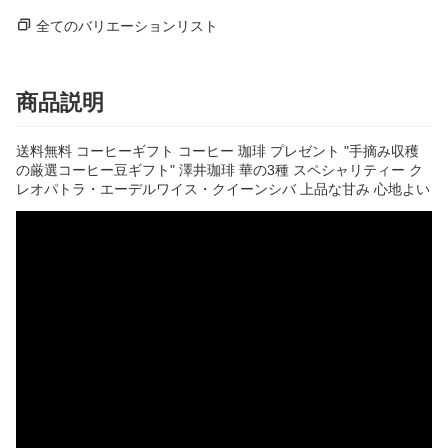
全てのバリエーションリスト
商品説明
送料無料 コーヒーギフト コーヒー 珈琲 プレゼント "手摘み収穫
の厳選コーヒー豆ギフト" 澤井珈琲 華の3種 スペシャリティー ク
レオパトラ・エーデルワイス・クイーンシバ 上品な甘み 心地よい