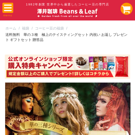
1982年創業 世界中から厳選したコーヒー豆の専門店
ホーム
/
福袋
/
コーヒー豆の福袋
/
送料無料 華の３種 極上のテイスティングセット 内祝い お返し プレゼン
ト ギフトセット 贈答品