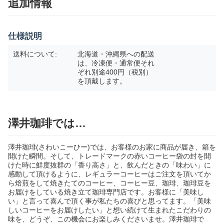
追加情報
仕様説明
送料について:
北海道・沖縄県への配送
は、冷凍便・通常便それ
ぞれ別途400円（税別）
を頂戴します。
澤井珈琲では…
澤井珈琲(さわいこーひー)では、お客様のお家に商品が届き、箱を
開けた瞬間。そして、トレードマークの赤いコーヒー袋の封を開
けた時に鮮度抜群の「香り高さ」と、飲んだときの「味わい」に
感動して頂けるように、レギュラーコーヒーはご注文を頂いてか
ら焙煎をして焼きたてのコーヒー、コーヒー豆、珈琲、珈琲豆を
お届けをしている焼き立て珈琲専門店です。お客様に「美味し
い」と言って喜んで頂く事が私たちの喜びと思ってます。「美味
しいコーヒーをお届けしたい」と想い続けて生まれたこだわりの
味を、どうぞ、この機会にお楽しみくださいませ。澤井珈琲で