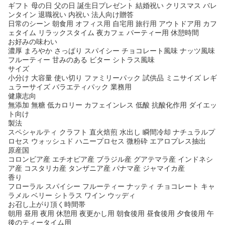
ギフト 母の日 父の日 誕生日プレゼント 結婚祝い クリスマス バレ
ンタイン 退職祝い 内祝い 法人向け贈答
日常のシーン 朝食用 オフィス用 自宅用 旅行用 アウトドア用 カフ
ェタイム リラックスタイム 夜カフェ パーティー用 休憩時間
お好みの味わい
濃厚 まろやか さっぱり スパイシー チョコレート風味 ナッツ風味
フルーティー 甘みのある ビター シトラス風味
サイズ
小分け 大容量 使い切り ファミリーパック 試供品 ミニサイズ レギ
ュラーサイズ バラエティパック 業務用
健康志向
無添加 無糖 低カロリー カフェインレス 低酸 抗酸化作用 ダイエッ
ト向け
製法
スペシャルティ クラフト 直火焙煎 水出し 瞬間冷却 ナチュラルプ
ロセス ウォッシュド ハニープロセス 微粉砕 エアロプレス抽出
原産国
コロンビア産 エチオピア産 ブラジル産 グアテマラ産 インドネシ
ア産 コスタリカ産 タンザニア産 パナマ産 ジャマイカ産
香り
フローラル スパイシー フルーティー ナッティ チョコレート キャ
ラメル ベリー シトラス ワイン ウッディ
お召し上がり頂く時間帯
朝用 昼用 夜用 休憩用 夜更かし用 朝食後用 昼食後用 夕食後用 午
後のティータイム用