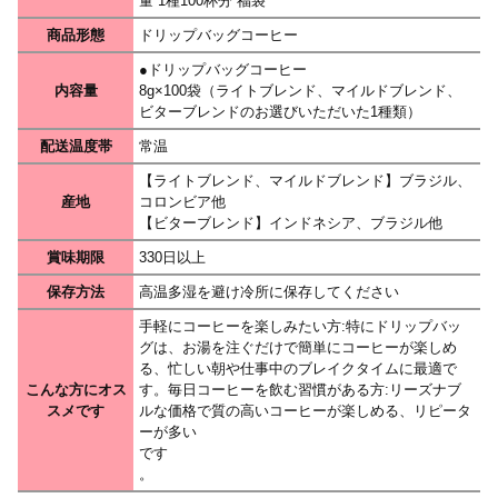
量 1種100杯分 福袋
商品形態
ドリップバッグコーヒー
●ドリップバッグコーヒー
内容量
8g×100袋（ライトブレンド、マイルドブレンド、
ビターブレンドのお選びいただいた1種類）
配送温度帯
常温
【ライトブレンド、マイルドブレンド】ブラジル、
産地
コロンビア他
【ビターブレンド】インドネシア、ブラジル他
賞味期限
330日以上
保存方法
高温多湿を避け冷所に保存してください
手軽にコーヒーを楽しみたい方:特にドリップバッ
グは、お湯を注ぐだけで簡単にコーヒーが楽しめ
る、忙しい朝や仕事中のブレイクタイムに最適で
こんな方にオス
す。毎日コーヒーを飲む習慣がある方:リーズナブ
スメです
ルな価格で質の高いコーヒーが楽しめる、リピータ
ーが多い
です
。