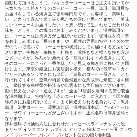
感動して頂けるように、レギュラーコーヒーはご注文を頂いてか
ら焙煎をして焼きたてのコーヒー、コーヒー豆、珈琲、珈琲豆を
お届けをしている焼き立て珈琲専門店です。お客様に「美味し
い」と言って喜んで頂く事が私たちの喜びと思ってます。「美味
しいコーヒーをお届けしたい」と想い続けて生まれたこだわりの
味を、どうぞ、この機会にお楽しみくださいませ。澤井珈琲で
は、コーヒー豆は挽き方がご選択いただけます。珈琲豆を挽く事
をお楽しみ頂ける『豆のまま』や、私共の専用の特注サイズの大
型のミルで挽いて、コーヒー粉の状態にしてお届けする方法がご
ざいます。中挽き、細挽き、粗挽き、荒挽きなど様々な挽き方が
ございますが、私共がお薦めする『店長のおすすめ挽き』にて、
そのコーヒーに合った一番美味しいと思える挽き方に挽いてお届
けします。東京の銀座にも実店舗を構え、都内では浅草やスカイ
ツリーのあるソラマチにも出店。「鳥取のコーヒー屋さん」とも
呼ばれてますが、空気が綺麗で自然豊かな鳥取県に焙煎工場を構
え、隣接する島根県の松江市や出雲市にも実店舗がございます。
顔の見えないネット通販ですが、全国11店舗を展開する安心安全
な澤井珈琲は、特徴的な「赤いコーヒー袋」に入れて、全国の珈
琲好きにお選び頂いてます。よく間違えられる名前として、沢井
珈琲、沢井コーヒー、澤井珈琲店、澤井珈琲本店、さわいこーひ
ー、サワイコーヒーなどがございますが、正式名称は澤井珈琲と
なります。
澤井珈琲では抽出方法に合わせたコーヒーのラインナップの他、
ドリップ インスタント カプセル デカフェ 粉末 コーヒー豆 グラウ
ンド フレーバー ブレンド プレゼントなどの贈り物用途