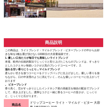
商品説明
この商品は、ライトブレンド・マイルドブレンド・ビターブレンドの中からお好
きな味を1種お選び頂けない100杯分の大容量福袋です。
1. 優しい口当たりが毎日でも美味しいライトブレンド
本場、欧州の伝統的製法でじっくりと煎り上げたこちらのブレンドは、すっきり
としたコクとキレ味鋭いコクが人気のブレンドコーヒーです。 2.
溢れる甘い香りにうっとり…マイルドブレンド
柔らかい甘さを放つコーヒーをドリップバッグに仕上げました。優しい香りを放
ちながら、口の中淡雪のように消えていく…そんな優しいコーヒーに仕上がって
おります
。 ビターブレンド
香り高く、芯がすっきりとしたインドネシア産の高級豆を独自の配合でブレンド
して、焼き上げました。濃厚なコクと一緒に香るコーヒーの旨さが、じっくり
と、じっくりと広がります。
ドリップコーヒー ライト・マイルド・ビター 大容
商品名