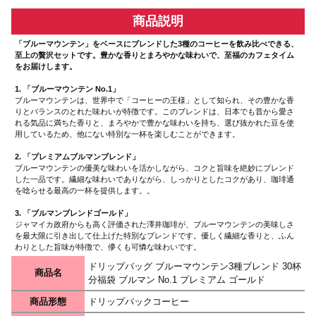
商品説明
「ブルーマウンテン」をベースにブレンドした3種のコーヒーを飲み比べできる、
至上の贅沢セットです。豊かな香りとまろやかな味わいで、至福のカフェタイム
をお届けします。
1. 「ブルーマウンテン No.1」
ブルーマウンテンは、世界中で「コーヒーの王様」として知られ、その豊かな香
りとバランスのとれた味わいが特徴です。このブレンドは、日本でも昔から愛さ
れる気品に満ちた香りと、まろやかで豊かな味わいを持ち、選び抜かれた豆を使
用しているため、他にない特別な一杯を楽しむことができます。
2. 「プレミアムブルマンブレンド」
ブルーマウンテンの優美な味わいを活かしながら、コクと旨味を絶妙にブレンド
した一品です。繊細な味わいでありながら、しっかりとしたコクがあり、珈琲通
を唸らせる最高の一杯を提供します。。
3. 「ブルマンブレンドゴールド」
ジャマイカ政府からも高く評価された澤井珈琲が、ブルーマウンテンの美味しさ
を最大限に引き出して仕上げた特別なブレンドです。優しく繊細な香りと、ふん
わりとした旨味が特徴で、儚くも可憐な味わいです。
ドリップバッグ ブルーマウンテン3種ブレンド 30杯
商品名
分福袋 ブルマン No.1 プレミアム ゴールド
商品形態
ドリップパックコーヒー