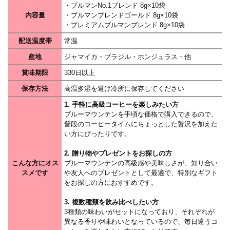
・ブルマンNo.1ブレンド 8g×10袋
内容量
・ブルマンブレンドゴールド 8g×10袋
・プレミアムブルマンブレンド 8g×10袋
配送温度帯
常温
産地
ジャマイカ・ブラジル・ホンジュラス・他
賞味期限
330日以上
保存方法
高温多湿を避け冷所に保存してください
1. 手軽に高級コーヒーを楽しみたい方
ブルーマウンテンを手頃な価格で購入できるので、
普段のコーヒータイムにちょっとした贅沢を加えた
い方にぴったりです。
2. 贈り物やプレゼントをお探しの方
こんな方にオス
ブルーマウンテンの高級感や美味しさが、知り合い
スメです
や友人へのプレゼントとして最適で、特別なギフト
をお探しの方におすすめです。
3. 複数種類を飲み比べしたい方
3種類の味わいがセットになっており、それぞれが
異なる香りや味わいとなっているので、毎日違うコ