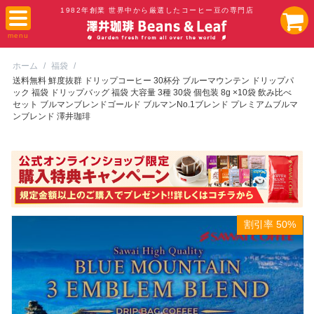
1982年創業 世界中から厳選したコーヒー豆の専門店
ホーム
/
福袋
/
送料無料 鮮度抜群 ドリップコーヒー 30杯分 ブルーマウンテン ドリップパ
ック 福袋 ドリップバッグ 福袋 大容量 3種 30袋 個包装 8g ×10袋 飲み比べ
セット ブルマンブレンドゴールド ブルマンNo.1ブレンド プレミアムブルマ
ンブレンド 澤井珈琲
割引率 50%