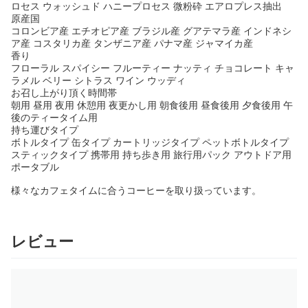
ロセス ウォッシュド ハニープロセス 微粉砕 エアロプレス抽出
原産国
コロンビア産 エチオピア産 ブラジル産 グアテマラ産 インドネシ
ア産 コスタリカ産 タンザニア産 パナマ産 ジャマイカ産
香り
フローラル スパイシー フルーティー ナッティ チョコレート キャ
ラメル ベリー シトラス ワイン ウッディ
お召し上がり頂く時間帯
朝用 昼用 夜用 休憩用 夜更かし用 朝食後用 昼食後用 夕食後用 午
後のティータイム用
持ち運びタイプ
ボトルタイプ 缶タイプ カートリッジタイプ ペットボトルタイプ
スティックタイプ 携帯用 持ち歩き用 旅行用パック アウトドア用
ポータブル
様々なカフェタイムに合うコーヒーを取り扱っています。
レビュー