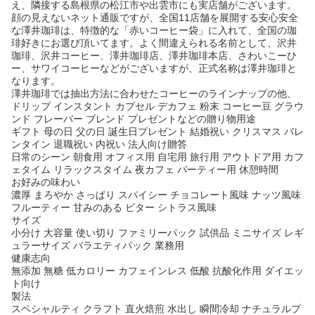
え、隣接する島根県の松江市や出雲市にも実店舗がございます。
顔の見えないネット通販ですが、全国11店舗を展開する安心安全
な澤井珈琲は、特徴的な「赤いコーヒー袋」に入れて、全国の珈
琲好きにお選び頂いてます。よく間違えられる名前として、沢井
珈琲、沢井コーヒー、澤井珈琲店、澤井珈琲本店、さわいこーひ
ー、サワイコーヒーなどがございますが、正式名称は澤井珈琲と
なります。
澤井珈琲では抽出方法に合わせたコーヒーのラインナップの他、
ドリップ インスタント カプセル デカフェ 粉末 コーヒー豆 グラウ
ンド フレーバー ブレンド プレゼントなどの贈り物用途
ギフト 母の日 父の日 誕生日プレゼント 結婚祝い クリスマス バレ
ンタイン 退職祝い 内祝い 法人向け贈答
日常のシーン 朝食用 オフィス用 自宅用 旅行用 アウトドア用 カフ
ェタイム リラックスタイム 夜カフェ パーティー用 休憩時間
お好みの味わい
濃厚 まろやか さっぱり スパイシー チョコレート風味 ナッツ風味
フルーティー 甘みのある ビター シトラス風味
サイズ
小分け 大容量 使い切り ファミリーパック 試供品 ミニサイズ レギ
ュラーサイズ バラエティパック 業務用
健康志向
無添加 無糖 低カロリー カフェインレス 低酸 抗酸化作用 ダイエッ
ト向け
製法
スペシャルティ クラフト 直火焙煎 水出し 瞬間冷却 ナチュラルプ