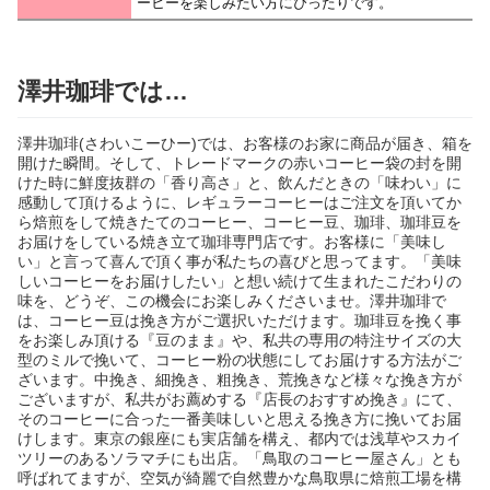
ーヒーを楽しみたい方にぴったりです。
澤井珈琲では…
澤井珈琲(さわいこーひー)では、お客様のお家に商品が届き、箱を
開けた瞬間。そして、トレードマークの赤いコーヒー袋の封を開
けた時に鮮度抜群の「香り高さ」と、飲んだときの「味わい」に
感動して頂けるように、レギュラーコーヒーはご注文を頂いてか
ら焙煎をして焼きたてのコーヒー、コーヒー豆、珈琲、珈琲豆を
お届けをしている焼き立て珈琲専門店です。お客様に「美味し
い」と言って喜んで頂く事が私たちの喜びと思ってます。「美味
しいコーヒーをお届けしたい」と想い続けて生まれたこだわりの
味を、どうぞ、この機会にお楽しみくださいませ。澤井珈琲で
は、コーヒー豆は挽き方がご選択いただけます。珈琲豆を挽く事
をお楽しみ頂ける『豆のまま』や、私共の専用の特注サイズの大
型のミルで挽いて、コーヒー粉の状態にしてお届けする方法がご
ざいます。中挽き、細挽き、粗挽き、荒挽きなど様々な挽き方が
ございますが、私共がお薦めする『店長のおすすめ挽き』にて、
そのコーヒーに合った一番美味しいと思える挽き方に挽いてお届
けします。東京の銀座にも実店舗を構え、都内では浅草やスカイ
ツリーのあるソラマチにも出店。「鳥取のコーヒー屋さん」とも
呼ばれてますが、空気が綺麗で自然豊かな鳥取県に焙煎工場を構