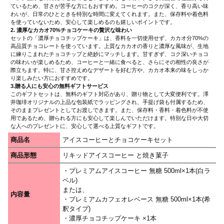
ているため、甘さが苦手な方にもおすすめ。コーヒーのコクが深く、香り高い味
わいが、日常のひとときを特別な時間に変えてくれます。また、保存料や着色料
を使っていないため、安心して楽しめるのも嬉しいポイントです。
2. 濃厚なカカオ70%チョコケーキの贅沢な味わい
セットの「濃厚チョコチップケーキ」は、香料を一切使用せず、カカオ分70%の
高品質チョコレートを使っています。上質なカカオの香りと濃厚な風味が、生地
に練りこまれたチョコチップと絶妙にマッチします。甘すぎず、コク深いチョコ
の味わいが楽しめるため、コーヒーと一緒に食べると、さらにその相性の良さが
際立ちます。特に、甘さ控えめなデザートを好む方や、カカオ本来の味をしっか
り楽しみたい方におすすめです。
3.贈る人にも安心の無料ギフトサービス
このギフトセットは、無料のギフト対応があり、贈り物として大変便利です。澤
井珈琲オリジナルの上品な包装紙でラッピングされ、手提げ袋も付属するため、
そのままプレゼントとしてお渡しできます。また、保存料・香料・着色料が不使
用であるため、贈られる方にも安心して楽しんでいただけます。特別な日や大切
な人へのプレゼントに、安心して選べる上質なギフトです。
商品名
アイスコーヒーとチョコケーキセット
商品形態
リキッドアイスコーヒー と焼き菓子
・プレミアムアイスコーヒー 無糖 500ml×1本(白ラ
ベル)
または、
内容量
・プレミアムカフェオレベース 無糖 500ml×1本(希
釈タイプ)
・濃厚チョコチップケーキ ×1本