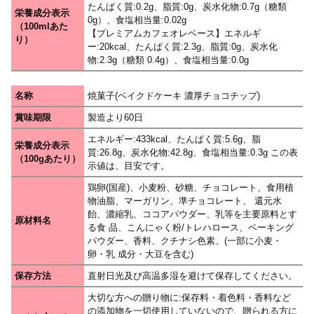
たんぱく質:0.2g、脂質:0g、炭水化物:0.7g（糖類
栄養成分表示
0g）、食塩相当量:0.02g
（100mlあた
【プレミアムカフェオレベース】エネルギ
り）
ー:20kcal、たんぱく質:2.3g、脂質:0g、炭水化
物:2.3g（糖類 0.4g）、食塩相当量:0.0g
名称
焼菓子(ベイクドケーキ 濃厚チョコチップ)
賞味期限
製造より60日
エネルギー:433kcal、たんぱく質:5.6g、脂
栄養成分表示
質:26.8g、炭水化物:42.8g、食塩相当量:0.3g この表
（100gあたり）
示値は、目安です。
鶏卵(国産)、小麦粉、砂糖、チョコレート、食用植
物油脂、マーガリン、準チョコレート、 還元水
飴、濃縮乳、ココアパウダー、乳等を主要原料とす
原材料名
る食 品、こんにゃく粉/トレハロース、ベーキング
パウダー、香料、クチナシ色素、(一部に小麦・
卵・乳 成分・大豆を含む)
保存方法
直射日光及び高温多湿を避けて保存してください。
大切な方への贈り物に:保存料・着色料・香料など
の添加物を一切使用していないので、贈られる方に