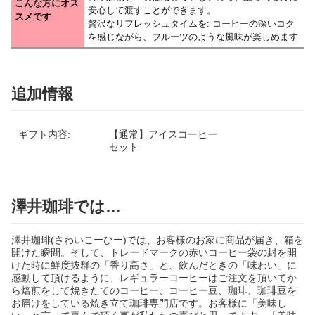
こんな方にオス
安心して渡すことができます。
スメです
贅沢なリフレッシュタイムを: コーヒーの深いコク
を感じながら、フルーツのような風味が楽しめます
追加情報
ギフト内容:
【通常】アイスコーヒー
セット
澤井珈琲では…
澤井珈琲(さわいこーひー)では、お客様のお家に商品が届き、箱を
開けた瞬間。そして、トレードマークの赤いコーヒー袋の封を開
けた時に鮮度抜群の「香り高さ」と、飲んだときの「味わい」に
感動して頂けるように、レギュラーコーヒーはご注文を頂いてか
ら焙煎をして焼きたてのコーヒー、コーヒー豆、珈琲、珈琲豆を
お届けをしている焼き立て珈琲専門店です。お客様に「美味し