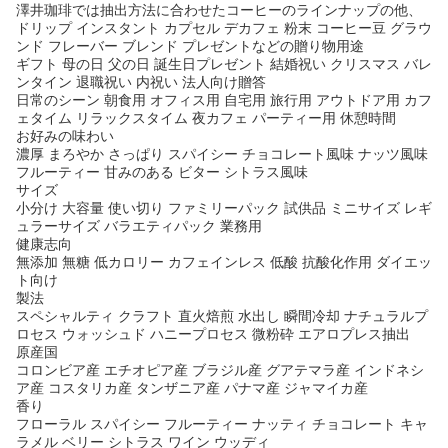
澤井珈琲では抽出方法に合わせたコーヒーのラインナップの他、
ドリップ インスタント カプセル デカフェ 粉末 コーヒー豆 グラウ
ンド フレーバー ブレンド プレゼントなどの贈り物用途
ギフト 母の日 父の日 誕生日プレゼント 結婚祝い クリスマス バレ
ンタイン 退職祝い 内祝い 法人向け贈答
日常のシーン 朝食用 オフィス用 自宅用 旅行用 アウトドア用 カフ
ェタイム リラックスタイム 夜カフェ パーティー用 休憩時間
お好みの味わい
濃厚 まろやか さっぱり スパイシー チョコレート風味 ナッツ風味
フルーティー 甘みのある ビター シトラス風味
サイズ
小分け 大容量 使い切り ファミリーパック 試供品 ミニサイズ レギ
ュラーサイズ バラエティパック 業務用
健康志向
無添加 無糖 低カロリー カフェインレス 低酸 抗酸化作用 ダイエッ
ト向け
製法
スペシャルティ クラフト 直火焙煎 水出し 瞬間冷却 ナチュラルプ
ロセス ウォッシュド ハニープロセス 微粉砕 エアロプレス抽出
原産国
コロンビア産 エチオピア産 ブラジル産 グアテマラ産 インドネシ
ア産 コスタリカ産 タンザニア産 パナマ産 ジャマイカ産
香り
フローラル スパイシー フルーティー ナッティ チョコレート キャ
ラメル ベリー シトラス ワイン ウッディ