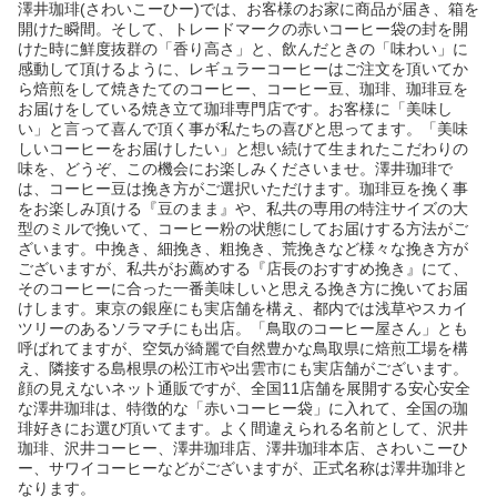
澤井珈琲(さわいこーひー)では、お客様のお家に商品が届き、箱を
開けた瞬間。そして、トレードマークの赤いコーヒー袋の封を開
けた時に鮮度抜群の「香り高さ」と、飲んだときの「味わい」に
感動して頂けるように、レギュラーコーヒーはご注文を頂いてか
ら焙煎をして焼きたてのコーヒー、コーヒー豆、珈琲、珈琲豆を
お届けをしている焼き立て珈琲専門店です。お客様に「美味し
い」と言って喜んで頂く事が私たちの喜びと思ってます。「美味
しいコーヒーをお届けしたい」と想い続けて生まれたこだわりの
味を、どうぞ、この機会にお楽しみくださいませ。澤井珈琲で
は、コーヒー豆は挽き方がご選択いただけます。珈琲豆を挽く事
をお楽しみ頂ける『豆のまま』や、私共の専用の特注サイズの大
型のミルで挽いて、コーヒー粉の状態にしてお届けする方法がご
ざいます。中挽き、細挽き、粗挽き、荒挽きなど様々な挽き方が
ございますが、私共がお薦めする『店長のおすすめ挽き』にて、
そのコーヒーに合った一番美味しいと思える挽き方に挽いてお届
けします。東京の銀座にも実店舗を構え、都内では浅草やスカイ
ツリーのあるソラマチにも出店。「鳥取のコーヒー屋さん」とも
呼ばれてますが、空気が綺麗で自然豊かな鳥取県に焙煎工場を構
え、隣接する島根県の松江市や出雲市にも実店舗がございます。
顔の見えないネット通販ですが、全国11店舗を展開する安心安全
な澤井珈琲は、特徴的な「赤いコーヒー袋」に入れて、全国の珈
琲好きにお選び頂いてます。よく間違えられる名前として、沢井
珈琲、沢井コーヒー、澤井珈琲店、澤井珈琲本店、さわいこーひ
ー、サワイコーヒーなどがございますが、正式名称は澤井珈琲と
なります。