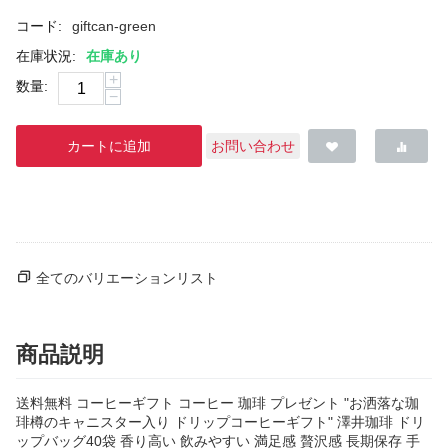
コード:
giftcan-green
在庫状況:
在庫あり
+
数量:
−
カートに追加
お問い合わせ
全てのバリエーションリスト
商品説明
送料無料 コーヒーギフト コーヒー 珈琲 プレゼント "お洒落な珈
琲樽のキャニスター入り ドリップコーヒーギフト" 澤井珈琲 ドリ
ップバッグ40袋 香り高い 飲みやすい 満足感 贅沢感 長期保存 手