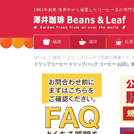
1982年創業 世界中から厳選したコーヒー豆の専門
福袋
珈琲
紅茶
ホーム
/
珈琲
/
ドリップバッグで手軽に簡単！！
/
ドリップコーヒー ドリップバッグ コーヒー お試し 個包