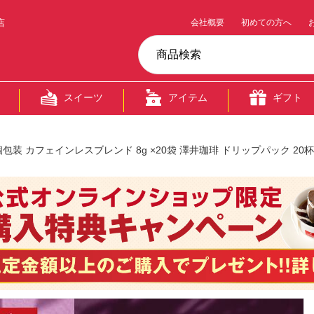
店
会社概要
初めての方へ
スイーツ
アイテム
ギフト
装 カフェインレスブレンド 8g ×20袋 澤井珈琲 ドリップパック 20杯