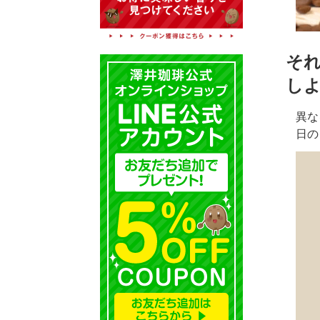
そ
し
異な
日の