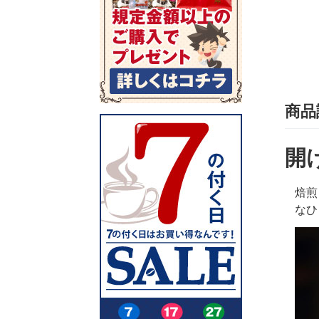
商品
開
焙煎
なひ