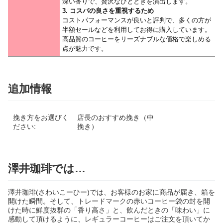
深い香りで、贅沢なひとときを演出します。
3. コスパの良さを重視するため
コストパフォーマンスが良いと評判で、多くの方が
半額セールなどを利用してお得に購入しています。
高品質のコーヒーをリーズナブルな価格で楽しめる
点が魅力です。
追加情報
挽き方をお選びく
店長のおすすめ挽き（中
ださい:
挽き）
澤井珈琲では…
澤井珈琲(さわいこーひー)では、お客様のお家に商品が届き、箱を
開けた瞬間。そして、トレードマークの赤いコーヒー袋の封を開
けた時に鮮度抜群の「香り高さ」と、飲んだときの「味わい」に
感動して頂けるように、レギュラーコーヒーはご注文を頂いてか