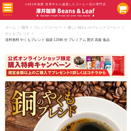
1982年創業 世界中から厳選したコーヒー豆の専門店
ホーム
/
珈琲
/
ブレンドコーヒー
/
優しい味わいのブレンドコーヒー
/
やくもブレンド
/
送料無料 やくもブレンド 福袋 120杯 分 プレミアム 贅沢 高級 逸品