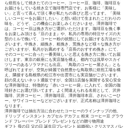
ら焙煎をして焼きたてのコーヒー、コーヒー豆、珈琲、珈琲豆を
お届けをしている焼き立て珈琲専門店です。お客様に「美味し
い」と言って喜んで頂く事が私たちの喜びと思ってます。「美味
しいコーヒーをお届けしたい」と想い続けて生まれたこだわりの
味を、どうぞ、この機会にお楽しみくださいませ。澤井珈琲で
は、コーヒー豆は挽き方がご選択いただけます。珈琲豆を挽く事
をお楽しみ頂ける『豆のまま』や、私共の専用の特注サイズの大
型のミルで挽いて、コーヒー粉の状態にしてお届けする方法がご
ざいます。中挽き、細挽き、粗挽き、荒挽きなど様々な挽き方が
ございますが、私共がお薦めする『店長のおすすめ挽き』にて、
そのコーヒーに合った一番美味しいと思える挽き方に挽いてお届
けします。東京の銀座にも実店舗を構え、都内では浅草やスカイ
ツリーのあるソラマチにも出店。「鳥取のコーヒー屋さん」とも
呼ばれてますが、空気が綺麗で自然豊かな鳥取県に焙煎工場を構
え、隣接する島根県の松江市や出雲市にも実店舗がございます。
顔の見えないネット通販ですが、全国11店舗を展開する安心安全
な澤井珈琲は、特徴的な「赤いコーヒー袋」に入れて、全国の珈
琲好きにお選び頂いてます。よく間違えられる名前として、沢井
珈琲、沢井コーヒー、澤井珈琲店、澤井珈琲本店、さわいこーひ
ー、サワイコーヒーなどがございますが、正式名称は澤井珈琲と
なります。
澤井珈琲では抽出方法に合わせたコーヒーのラインナップの他、
ドリップ インスタント カプセル デカフェ 粉末 コーヒー豆 グラウ
ンド フレーバー ブレンド プレゼントなどの贈り物用途
ギフト 母の日 父の日 誕生日プレゼント 結婚祝い クリスマス バレ