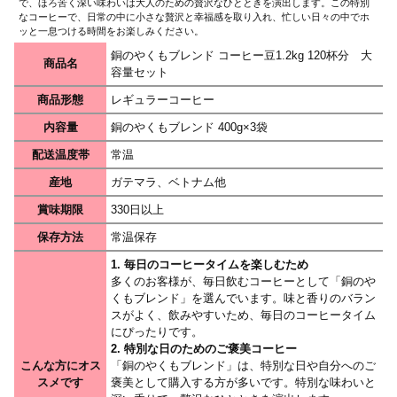
で、ほろ苦く深い味わいは大人のための贅沢なひとときを演出します。この特別
なコーヒーで、日常の中に小さな贅沢と幸福感を取り入れ、忙しい日々の中でホ
ッと一息つける時間をお楽しみください。
銅のやくもブレンド コーヒー豆1.2kg 120杯分 大
商品名
容量セット
商品形態
レギュラーコーヒー
内容量
銅のやくもブレンド 400g×3袋
配送温度帯
常温
産地
ガテマラ、ベトナム他
賞味期限
330日以上
保存方法
常温保存
1. 毎日のコーヒータイムを楽しむため
多くのお客様が、毎日飲むコーヒーとして「銅のや
くもブレンド」を選んでいます。味と香りのバラン
スがよく、飲みやすいため、毎日のコーヒータイム
にぴったりです。
2. 特別な日のためのご褒美コーヒー
こんな方にオス
「銅のやくもブレンド」は、特別な日や自分へのご
スメです
褒美として購入する方が多いです。特別な味わいと