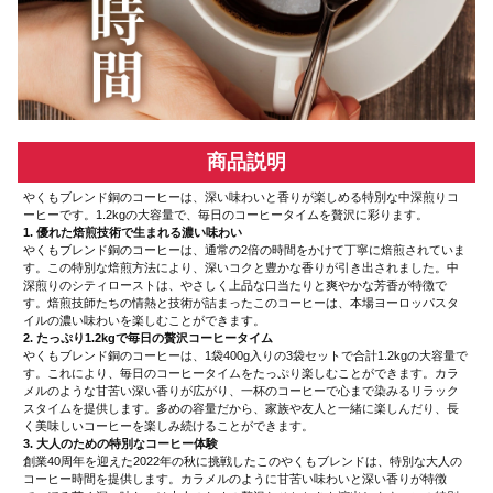
商品説明
やくもブレンド銅のコーヒーは、深い味わいと香りが楽しめる特別な中深煎りコ
ーヒーです。1.2kgの大容量で、毎日のコーヒータイムを贅沢に彩ります。
1. 優れた焙煎技術で生まれる濃い味わい
やくもブレンド銅のコーヒーは、通常の2倍の時間をかけて丁寧に焙煎されていま
す。この特別な焙煎方法により、深いコクと豊かな香りが引き出されました。中
深煎りのシティローストは、やさしく上品な口当たりと爽やかな芳香が特徴で
す。焙煎技師たちの情熱と技術が詰まったこのコーヒーは、本場ヨーロッパスタ
イルの濃い味わいを楽しむことができます。
2. たっぷり1.2kgで毎日の贅沢コーヒータイム
やくもブレンド銅のコーヒーは、1袋400g入りの3袋セットで合計1.2kgの大容量で
す。これにより、毎日のコーヒータイムをたっぷり楽しむことができます。カラ
メルのような甘苦い深い香りが広がり、一杯のコーヒーで心まで染みるリラック
スタイムを提供します。多めの容量だから、家族や友人と一緒に楽しんだり、長
く美味しいコーヒーを楽しみ続けることができます。
3. 大人のための特別なコーヒー体験
創業40周年を迎えた2022年の秋に挑戦したこのやくもブレンドは、特別な大人の
コーヒー時間を提供します。カラメルのように甘苦い味わいと深い香りが特徴