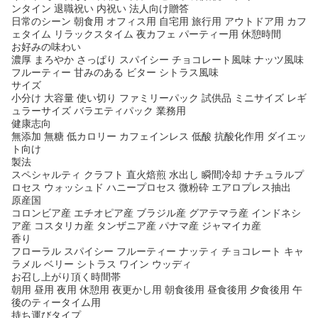
ンタイン 退職祝い 内祝い 法人向け贈答
日常のシーン 朝食用 オフィス用 自宅用 旅行用 アウトドア用 カフ
ェタイム リラックスタイム 夜カフェ パーティー用 休憩時間
お好みの味わい
濃厚 まろやか さっぱり スパイシー チョコレート風味 ナッツ風味
フルーティー 甘みのある ビター シトラス風味
サイズ
小分け 大容量 使い切り ファミリーパック 試供品 ミニサイズ レギ
ュラーサイズ バラエティパック 業務用
健康志向
無添加 無糖 低カロリー カフェインレス 低酸 抗酸化作用 ダイエッ
ト向け
製法
スペシャルティ クラフト 直火焙煎 水出し 瞬間冷却 ナチュラルプ
ロセス ウォッシュド ハニープロセス 微粉砕 エアロプレス抽出
原産国
コロンビア産 エチオピア産 ブラジル産 グアテマラ産 インドネシ
ア産 コスタリカ産 タンザニア産 パナマ産 ジャマイカ産
香り
フローラル スパイシー フルーティー ナッティ チョコレート キャ
ラメル ベリー シトラス ワイン ウッディ
お召し上がり頂く時間帯
朝用 昼用 夜用 休憩用 夜更かし用 朝食後用 昼食後用 夕食後用 午
後のティータイム用
持ち運びタイプ