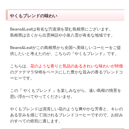
やくもブレンドの味わい
Beans&Leafは有名な宍道湖を望む島根県にございます。
島根県は古くから出雲神話や小泉八雲が有名な地域です。
Beans&Leafがこの島根県から全国へ美味しいコーヒーをご提
供したいと考えたのが、こちらの『やくもブレンド』です。
こちらは、
花のような香りと気品のあるきれいな味わいが特徴
のグァテマラSHBをベースにした豊かな旨みの香るブレンドコ
ーヒーです。
この『 やくもブレンド 』を楽しみながら、遠い島根の情景を
思い浮かべてやってくださいませ。
やくもブレンドは清清しい花のような爽やかな芳香と、キレの
ある甘みを感じて頂けれるブレンドコーヒーですので、お好み
のすべての焙煎に適します。