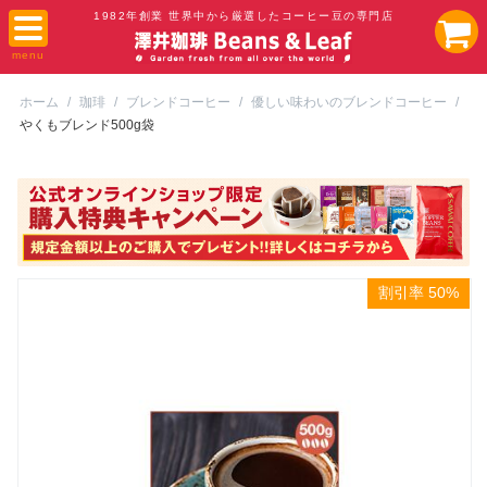
1982年創業 世界中から厳選したコーヒー豆の専門店
ホーム
/
珈琲
/
ブレンドコーヒー
/
優しい味わいのブレンドコーヒー
/
やくもブレンド500g袋
割引率 50%