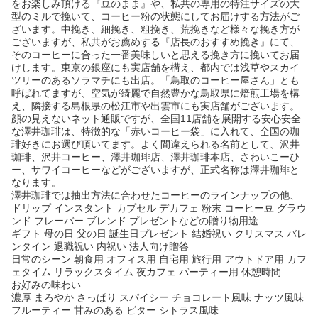
をお楽しみ頂ける『豆のまま』や、私共の専用の特注サイズの大
型のミルで挽いて、コーヒー粉の状態にしてお届けする方法がご
ざいます。中挽き、細挽き、粗挽き、荒挽きなど様々な挽き方が
ございますが、私共がお薦めする『店長のおすすめ挽き』にて、
そのコーヒーに合った一番美味しいと思える挽き方に挽いてお届
けします。東京の銀座にも実店舗を構え、都内では浅草やスカイ
ツリーのあるソラマチにも出店。「鳥取のコーヒー屋さん」とも
呼ばれてますが、空気が綺麗で自然豊かな鳥取県に焙煎工場を構
え、隣接する島根県の松江市や出雲市にも実店舗がございます。
顔の見えないネット通販ですが、全国11店舗を展開する安心安全
な澤井珈琲は、特徴的な「赤いコーヒー袋」に入れて、全国の珈
琲好きにお選び頂いてます。よく間違えられる名前として、沢井
珈琲、沢井コーヒー、澤井珈琲店、澤井珈琲本店、さわいこーひ
ー、サワイコーヒーなどがございますが、正式名称は澤井珈琲と
なります。
澤井珈琲では抽出方法に合わせたコーヒーのラインナップの他、
ドリップ インスタント カプセル デカフェ 粉末 コーヒー豆 グラウ
ンド フレーバー ブレンド プレゼントなどの贈り物用途
ギフト 母の日 父の日 誕生日プレゼント 結婚祝い クリスマス バレ
ンタイン 退職祝い 内祝い 法人向け贈答
日常のシーン 朝食用 オフィス用 自宅用 旅行用 アウトドア用 カフ
ェタイム リラックスタイム 夜カフェ パーティー用 休憩時間
お好みの味わい
濃厚 まろやか さっぱり スパイシー チョコレート風味 ナッツ風味
フルーティー 甘みのある ビター シトラス風味