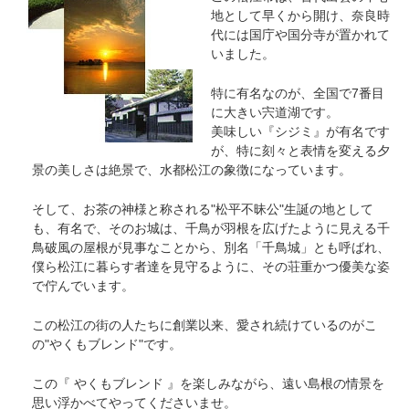
地として早くから開け、奈良時
代には国庁や国分寺が置かれて
いました。
特に有名なのが、全国で7番目
に大きい宍道湖です。
美味しい『シジミ』が有名です
が、特に刻々と表情を変える夕
景の美しさは絶景で、水都松江の象徴になっています。
そして、お茶の神様と称される"松平不昧公"生誕の地として
も、有名で、そのお城は、千鳥が羽根を広げたように見える千
鳥破風の屋根が見事なことから、別名「千鳥城」とも呼ばれ、
僕ら松江に暮らす者達を見守るように、その荘重かつ優美な姿
で佇んでいます。
この松江の街の人たちに創業以来、愛され続けているのがこ
の"やくもブレンド"です。
この『 やくもブレンド 』を楽しみながら、遠い島根の情景を
思い浮かべてやってくださいませ。