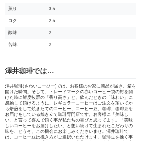
薫り:
3.5
コク:
2.5
酸味:
2
苦味:
2
澤井珈琲では…
澤井珈琲(さわいこーひー)では、お客様のお家に商品が届き、箱を
開けた瞬間。そして、トレードマークの赤いコーヒー袋の封を開
けた時に鮮度抜群の「香り高さ」と、飲んだときの「味わい」に
感動して頂けるように、レギュラーコーヒーはご注文を頂いてか
ら焙煎をして焼きたてのコーヒー、コーヒー豆、珈琲、珈琲豆を
お届けをしている焼き立て珈琲専門店です。お客様に「美味し
い」と言って喜んで頂く事が私たちの喜びと思ってます。「美味
しいコーヒーをお届けしたい」と想い続けて生まれたこだわりの
味を、どうぞ、この機会にお楽しみくださいませ。澤井珈琲で
は、コーヒー豆は挽き方がご選択いただけます。珈琲豆を挽く事