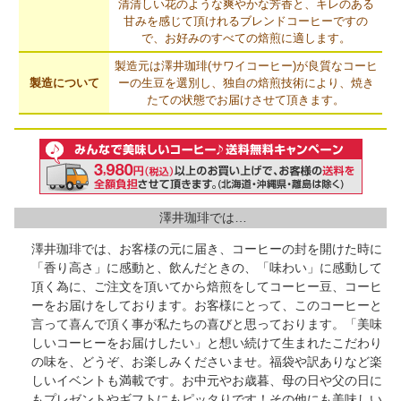
清清しい花のような爽やかな芳香と、キレのある
甘みを感じて頂けれるブレンドコーヒーですの
で、お好みのすべての焙煎に適します。
製造元は澤井珈琲(サワイコーヒー)が良質なコーヒ
製造について
ーの生豆を選別し、独自の焙煎技術により、焼き
たての状態でお届けさせて頂きます。
澤井珈琲では…
澤井珈琲では、お客様の元に届き、コーヒーの封を開けた時に
「香り高さ」に感動と、飲んだときの、「味わい」に感動して
頂く為に、ご注文を頂いてから焙煎をしてコーヒー豆、コーヒ
ーをお届けをしております。お客様にとって、このコーヒーと
言って喜んで頂く事が私たちの喜びと思っております。「美味
しいコーヒーをお届けしたい」と想い続けて生まれたこだわり
の味を、どうぞ、お楽しみくださいませ。福袋や訳ありなど楽
しいイベントも満載です。お中元やお歳暮、母の日や父の日に
もプレゼントやギフトにもピッタりです！その他にも美味しい