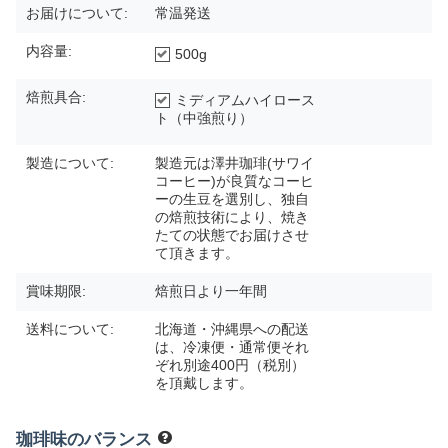
お届けについて:
常温発送
内容量:
500g
焙煎具合:
ミディアムハイロース
ト（中強煎り）
製造について:
製造元は澤井珈琲(サワイ
コーヒー)が良質なコーヒ
ーの生豆を選別し、独自
の焙煎技術により、焼き
たての状態でお届けさせ
て頂きます。
賞味期限:
焙煎日より一年間
送料について:
北海道・沖縄県への配送
は、冷凍便・通常便それ
ぞれ別途400円（税別）
を頂戴します。
珈琲味のバランス