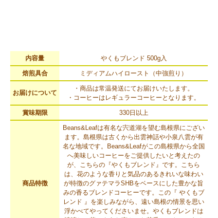
内容量
やくもブレンド 500g入
焙煎具合
ミディアムハイロースト（中強煎り）
・商品は常温発送にてお届けいたします。
お届けについて
・コーヒーはレギュラーコーヒーとなります。
賞味期限
330日以上
Beans&Leafは有名な宍道湖を望む島根県にござい
ます。島根県は古くから出雲神話や小泉八雲が有
名な地域です。Beans&Leafがこの島根県から全国
へ美味しいコーヒーをご提供したいと考えたの
が、こちらの『やくもブレンド』です。こちら
は、花のような香りと気品のあるきれいな味わい
商品特徴
が特徴のグァテマラSHBをベースにした豊かな旨
みの香るブレンドコーヒーです。この『 やくもブ
レンド 』を楽しみながら、遠い島根の情景を思い
浮かべてやってくださいませ。やくもブレンドは