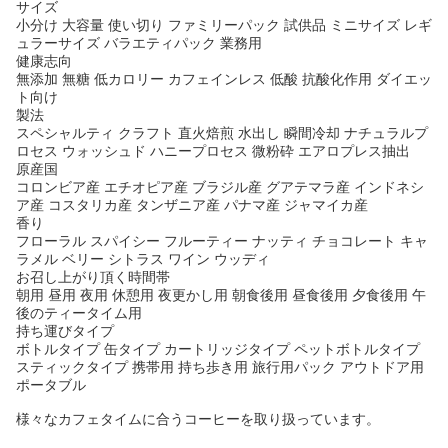
サイズ
小分け 大容量 使い切り ファミリーパック 試供品 ミニサイズ レギ
ュラーサイズ バラエティパック 業務用
健康志向
無添加 無糖 低カロリー カフェインレス 低酸 抗酸化作用 ダイエッ
ト向け
製法
スペシャルティ クラフト 直火焙煎 水出し 瞬間冷却 ナチュラルプ
ロセス ウォッシュド ハニープロセス 微粉砕 エアロプレス抽出
原産国
コロンビア産 エチオピア産 ブラジル産 グアテマラ産 インドネシ
ア産 コスタリカ産 タンザニア産 パナマ産 ジャマイカ産
香り
フローラル スパイシー フルーティー ナッティ チョコレート キャ
ラメル ベリー シトラス ワイン ウッディ
お召し上がり頂く時間帯
朝用 昼用 夜用 休憩用 夜更かし用 朝食後用 昼食後用 夕食後用 午
後のティータイム用
持ち運びタイプ
ボトルタイプ 缶タイプ カートリッジタイプ ペットボトルタイプ
スティックタイプ 携帯用 持ち歩き用 旅行用パック アウトドア用
ポータブル
様々なカフェタイムに合うコーヒーを取り扱っています。