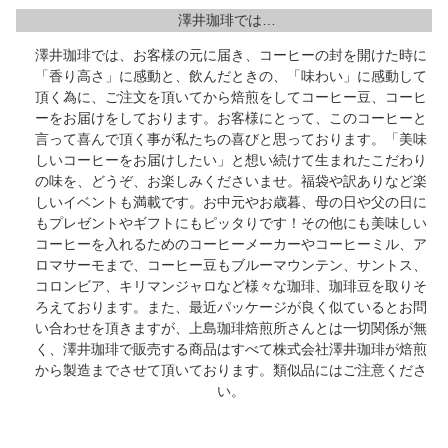
澤井珈琲では…
澤井珈琲では、お客様の元に届き、コーヒーの封を開けた時に
「香り高さ」に感動と、飲んだときの、「味わい」に感動して
頂く為に、ご注文を頂いてから焙煎をしてコーヒー豆、コーヒ
ーをお届けをしております。お客様にとって、このコーヒーと
言って喜んで頂く事が私たちの喜びと思っております。「美味
しいコーヒーをお届けしたい」と想い続けて生まれたこだわり
の味を、どうぞ、お楽しみくださいませ。福袋や訳ありなど楽
しいイベントも満載です。お中元やお歳暮、母の日や父の日に
もプレゼントやギフトにもピッタりです！その他にも美味しい
コーヒーを入れるためのコーヒーメーカーやコーヒーミル、ア
ロマサーモまで、コーヒー豆もブルーマウンテン、サントス、
コロンビア、キリマンジャロなど様々な珈琲、珈琲豆を取りそ
ろえております。また、最近パッケージが良く似ているとお問
い合わせを頂きますが、上島珈琲焙煎所さんとは一切関係が無
く、澤井珈琲で販売する商品はすべて株式会社澤井珈琲が焙煎
から製造までさせて頂いております。類似品にはご注意くださ
い。