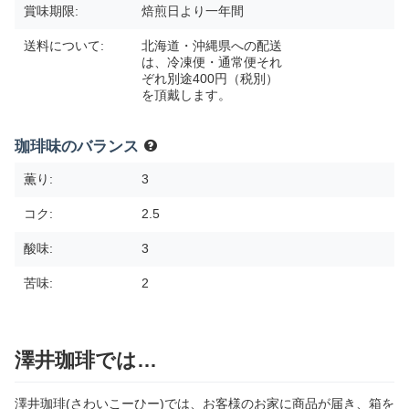
賞味期限:
焙煎日より一年間
送料について:
北海道・沖縄県への配送
は、冷凍便・通常便それ
ぞれ別途400円（税別）
を頂戴します。
珈琲味のバランス
薫り:
3
コク:
2.5
酸味:
3
苦味:
2
澤井珈琲では…
澤井珈琲(さわいこーひー)では、お客様のお家に商品が届き、箱を