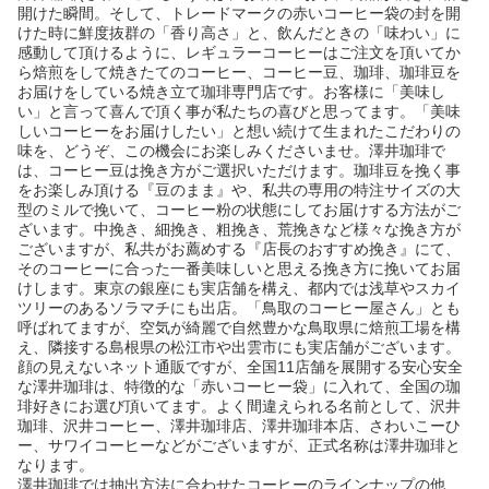
開けた瞬間。そして、トレードマークの赤いコーヒー袋の封を開
けた時に鮮度抜群の「香り高さ」と、飲んだときの「味わい」に
感動して頂けるように、レギュラーコーヒーはご注文を頂いてか
ら焙煎をして焼きたてのコーヒー、コーヒー豆、珈琲、珈琲豆を
お届けをしている焼き立て珈琲専門店です。お客様に「美味し
い」と言って喜んで頂く事が私たちの喜びと思ってます。「美味
しいコーヒーをお届けしたい」と想い続けて生まれたこだわりの
味を、どうぞ、この機会にお楽しみくださいませ。澤井珈琲で
は、コーヒー豆は挽き方がご選択いただけます。珈琲豆を挽く事
をお楽しみ頂ける『豆のまま』や、私共の専用の特注サイズの大
型のミルで挽いて、コーヒー粉の状態にしてお届けする方法がご
ざいます。中挽き、細挽き、粗挽き、荒挽きなど様々な挽き方が
ございますが、私共がお薦めする『店長のおすすめ挽き』にて、
そのコーヒーに合った一番美味しいと思える挽き方に挽いてお届
けします。東京の銀座にも実店舗を構え、都内では浅草やスカイ
ツリーのあるソラマチにも出店。「鳥取のコーヒー屋さん」とも
呼ばれてますが、空気が綺麗で自然豊かな鳥取県に焙煎工場を構
え、隣接する島根県の松江市や出雲市にも実店舗がございます。
顔の見えないネット通販ですが、全国11店舗を展開する安心安全
な澤井珈琲は、特徴的な「赤いコーヒー袋」に入れて、全国の珈
琲好きにお選び頂いてます。よく間違えられる名前として、沢井
珈琲、沢井コーヒー、澤井珈琲店、澤井珈琲本店、さわいこーひ
ー、サワイコーヒーなどがございますが、正式名称は澤井珈琲と
なります。
澤井珈琲では抽出方法に合わせたコーヒーのラインナップの他、