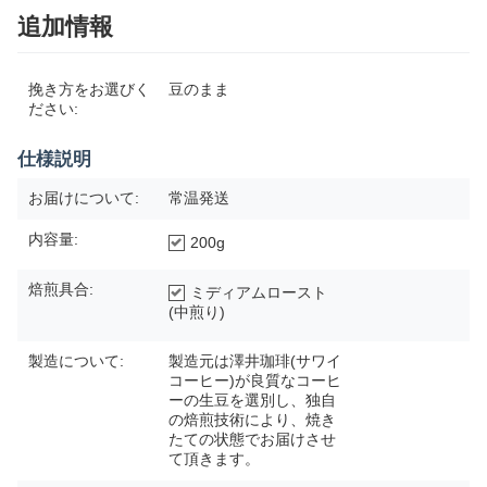
追加情報
挽き方をお選びく
豆のまま
ださい:
仕様説明
お届けについて:
常温発送
内容量:
200g
焙煎具合:
ミディアムロースト
(中煎り)
製造について:
製造元は澤井珈琲(サワイ
コーヒー)が良質なコーヒ
ーの生豆を選別し、独自
の焙煎技術により、焼き
たての状態でお届けさせ
て頂きます。