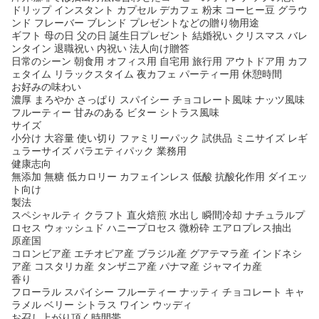
ドリップ インスタント カプセル デカフェ 粉末 コーヒー豆 グラウ
ンド フレーバー ブレンド プレゼントなどの贈り物用途
ギフト 母の日 父の日 誕生日プレゼント 結婚祝い クリスマス バレ
ンタイン 退職祝い 内祝い 法人向け贈答
日常のシーン 朝食用 オフィス用 自宅用 旅行用 アウトドア用 カフ
ェタイム リラックスタイム 夜カフェ パーティー用 休憩時間
お好みの味わい
濃厚 まろやか さっぱり スパイシー チョコレート風味 ナッツ風味
フルーティー 甘みのある ビター シトラス風味
サイズ
小分け 大容量 使い切り ファミリーパック 試供品 ミニサイズ レギ
ュラーサイズ バラエティパック 業務用
健康志向
無添加 無糖 低カロリー カフェインレス 低酸 抗酸化作用 ダイエッ
ト向け
製法
スペシャルティ クラフト 直火焙煎 水出し 瞬間冷却 ナチュラルプ
ロセス ウォッシュド ハニープロセス 微粉砕 エアロプレス抽出
原産国
コロンビア産 エチオピア産 ブラジル産 グアテマラ産 インドネシ
ア産 コスタリカ産 タンザニア産 パナマ産 ジャマイカ産
香り
フローラル スパイシー フルーティー ナッティ チョコレート キャ
ラメル ベリー シトラス ワイン ウッディ
お召し上がり頂く時間帯