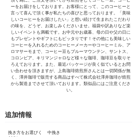
ーをお届けをしております。お客様にとって、このコーヒーと
言って喜んで頂く事が私たちの喜びと思っております。「美味
しいコーヒーをお届けしたい」と想い続けて生まれたこだわり
の味を、どうぞ、お楽しみくださいませ。福袋や訳ありなど楽
しいイベントも満載です。お中元やお歳暮、母の日や父の日に
もプレゼントやギフトにもピッタりです！その他にも美味しい
コーヒーを入れるためのコーヒーメーカーやコーヒーミル、ア
ロマサーモまで、コーヒー豆もブルーマウンテン、サントス、
コロンビア、キリマンジャロなど様々な珈琲、珈琲豆を取りそ
ろえております。また、最近パッケージが良く似ているとお問
い合わせを頂きますが、上島珈琲焙煎所さんとは一切関係が無
く、澤井珈琲で販売する商品はすべて株式会社澤井珈琲が焙煎
から製造までさせて頂いております。類似品にはご注意くださ
い。
追加情報
挽き方をお選びく
中挽き