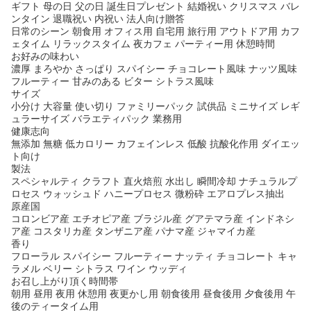
ギフト 母の日 父の日 誕生日プレゼント 結婚祝い クリスマス バレ
ンタイン 退職祝い 内祝い 法人向け贈答
日常のシーン 朝食用 オフィス用 自宅用 旅行用 アウトドア用 カフ
ェタイム リラックスタイム 夜カフェ パーティー用 休憩時間
お好みの味わい
濃厚 まろやか さっぱり スパイシー チョコレート風味 ナッツ風味
フルーティー 甘みのある ビター シトラス風味
サイズ
小分け 大容量 使い切り ファミリーパック 試供品 ミニサイズ レギ
ュラーサイズ バラエティパック 業務用
健康志向
無添加 無糖 低カロリー カフェインレス 低酸 抗酸化作用 ダイエッ
ト向け
製法
スペシャルティ クラフト 直火焙煎 水出し 瞬間冷却 ナチュラルプ
ロセス ウォッシュド ハニープロセス 微粉砕 エアロプレス抽出
原産国
コロンビア産 エチオピア産 ブラジル産 グアテマラ産 インドネシ
ア産 コスタリカ産 タンザニア産 パナマ産 ジャマイカ産
香り
フローラル スパイシー フルーティー ナッティ チョコレート キャ
ラメル ベリー シトラス ワイン ウッディ
お召し上がり頂く時間帯
朝用 昼用 夜用 休憩用 夜更かし用 朝食後用 昼食後用 夕食後用 午
後のティータイム用