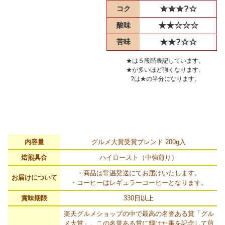
コク
★★★?☆
酸味
★★☆☆☆
苦味
★★?☆☆
★は５段階表記しています。
★が多いほど強くなります。
?は★の半分になります。
内容量
グルメ大賞受賞ブレンド 200g入
焙煎具合
ハイロースト（中強煎り）
・商品は常温発送にてお届けいたします。
お届けについて
・コーヒーはレギュラーコーヒーとなります。
賞味期限
330日以上
楽天グルメショップの中で最高の名誉ある賞「グル
メ大賞」。この名誉ある賞に輝けた事を記念して煎