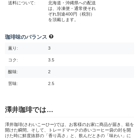
送料について:
北海道・沖縄県への配送
は、冷凍便・通常便それ
ぞれ別途400円（税別）
を頂戴します。
珈琲味のバランス
薫り:
3
コク:
3.5
酸味:
2
苦味:
2.5
澤井珈琲では…
澤井珈琲(さわいこーひー)では、お客様のお家に商品が届き、箱を
開けた瞬間。そして、トレードマークの赤いコーヒー袋の封を開
けた時に鮮度抜群の「香り高さ」と、飲んだときの「味わい」に