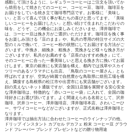
感動して頂けるように、レギュラーコーヒーはご注文を頂いてか
ら焙煎をして焼きたてのコーヒー、コーヒー豆、珈琲、珈琲豆を
お届けをしている焼き立て珈琲専門店です。お客様に「美味し
い」と言って喜んで頂く事が私たちの喜びと思ってます。「美味
しいコーヒーをお届けしたい」と想い続けて生まれたこだわりの
味を、どうぞ、この機会にお楽しみくださいませ。澤井珈琲で
は、コーヒー豆は挽き方がご選択いただけます。珈琲豆を挽く事
をお楽しみ頂ける『豆のまま』や、私共の専用の特注サイズの大
型のミルで挽いて、コーヒー粉の状態にしてお届けする方法がご
ざいます。中挽き、細挽き、粗挽き、荒挽きなど様々な挽き方が
ございますが、私共がお薦めする『店長のおすすめ挽き』にて、
そのコーヒーに合った一番美味しいと思える挽き方に挽いてお届
けします。東京の銀座にも実店舗を構え、都内では浅草やスカイ
ツリーのあるソラマチにも出店。「鳥取のコーヒー屋さん」とも
呼ばれてますが、空気が綺麗で自然豊かな鳥取県に焙煎工場を構
え、隣接する島根県の松江市や出雲市にも実店舗がございます。
顔の見えないネット通販ですが、全国11店舗を展開する安心安全
な澤井珈琲は、特徴的な「赤いコーヒー袋」に入れて、全国の珈
琲好きにお選び頂いてます。よく間違えられる名前として、沢井
珈琲、沢井コーヒー、澤井珈琲店、澤井珈琲本店、さわいこーひ
ー、サワイコーヒーなどがございますが、正式名称は澤井珈琲と
なります。
澤井珈琲では抽出方法に合わせたコーヒーのラインナップの他、
ドリップ インスタント カプセル デカフェ 粉末 コーヒー豆 グラウ
ンド フレーバー ブレンド プレゼントなどの贈り物用途