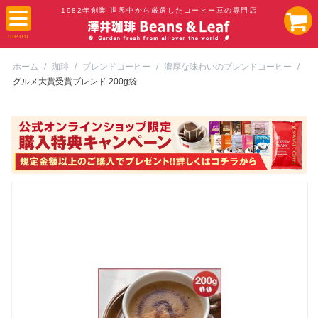
1982年創業 世界中から厳選したコーヒー豆の専門店
ホーム
/
珈琲
/
ブレンドコーヒー
/
濃厚な味わいのブレンドコーヒー
/
グルメ大賞受賞ブレンド 200g袋