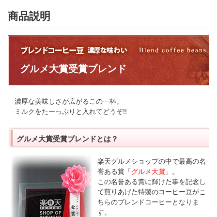
商品説明
グルメ大賞受賞ブレンド
濃厚な美味しさが広がるこの一杯。
ミルクをたーっぷりと入れてどうぞ!!
グルメ大賞受賞ブレンドとは？
楽天グルメショップの中で最高の名
誉ある賞「
グルメ大賞
」。
この名誉ある賞に輝けた事を記念し
て煎りあげた特製のコーヒー豆がこ
ちらのブレンドコーヒーとなりま
す。