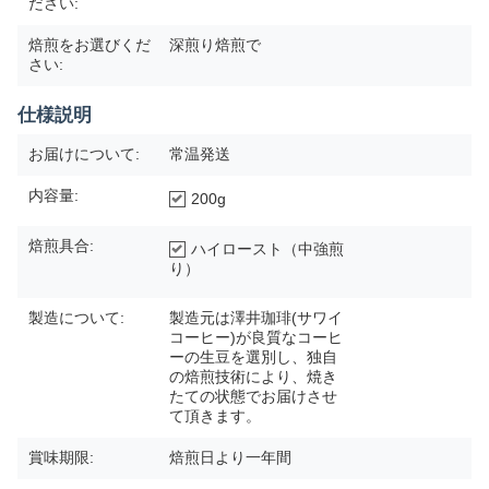
ださい:
焙煎をお選びくだ
深煎り焙煎で
さい:
仕様説明
お届けについて:
常温発送
内容量:
200g
焙煎具合:
ハイロースト（中強煎
り）
製造について:
製造元は澤井珈琲(サワイ
コーヒー)が良質なコーヒ
ーの生豆を選別し、独自
の焙煎技術により、焼き
たての状態でお届けさせ
て頂きます。
賞味期限:
焙煎日より一年間