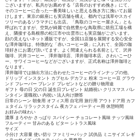
ございますが、私共がお薦めする『店長のおすすめ挽き』にて、
そのコーヒーに合った一番美味しいと思える挽き方に挽いてお届
けします。東京の銀座にも実店舗を構え、都内では浅草やスカイ
ツリーのあるソラマチにも出店。「鳥取のコーヒー屋さん」とも
呼ばれてますが、空気が綺麗で自然豊かな鳥取県に焙煎工場を構
え、隣接する島根県の松江市や出雲市にも実店舗がございます。
顔の見えないネット通販ですが、全国11店舗を展開する安心安全
な澤井珈琲は、特徴的な「赤いコーヒー袋」に入れて、全国の珈
琲好きにお選び頂いてます。よく間違えられる名前として、沢井
珈琲、沢井コーヒー、澤井珈琲店、澤井珈琲本店、さわいこーひ
ー、サワイコーヒーなどがございますが、正式名称は澤井珈琲と
なります。
澤井珈琲では抽出方法に合わせたコーヒーのラインナップの他、
ドリップ インスタント カプセル デカフェ 粉末 コーヒー豆 グラウ
ンド フレーバー ブレンド プレゼントなどの贈り物用途
ギフト 母の日 父の日 誕生日プレゼント 結婚祝い クリスマス バレ
ンタイン 退職祝い 内祝い 法人向け贈答
日常のシーン 朝食用 オフィス用 自宅用 旅行用 アウトドア用 カフ
ェタイム リラックスタイム 夜カフェ パーティー用 休憩時間
お好みの味わい
濃厚 まろやか さっぱり スパイシー チョコレート風味 ナッツ風味
フルーティー 甘みのある ビター シトラス風味
サイズ
小分け 大容量 使い切り ファミリーパック 試供品 ミニサイズ レギ
ュラーサイズ バラエティパック 業務用