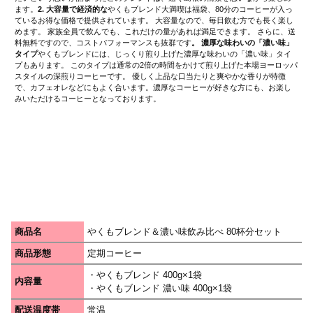
ます。
2. 大容量で経済的な
やくもブレンド大満喫は福袋、80分のコーヒーが入っ
ているお得な価格で提供されています。 大容量なので、毎日飲む方でも長く楽し
めます。 家族全員で飲んでも、これだけの量があれば満足できます。 さらに、送
料無料ですので、コストパフォーマンスも抜群です
。 濃厚な味わいの「濃い味」
タイプ
やくもブレンドには、じっくり煎り上げた濃厚な味わいの「濃い味」タイ
プもあります。 このタイプは通常の2倍の時間をかけて煎り上げた本場ヨーロッパ
スタイルの深煎りコーヒーです。 優しく上品な口当たりと爽やかな香りが特徴
で、カフェオレなどにもよく合います。濃厚なコーヒーが好きな方にも、お楽し
みいただけるコーヒーとなっております。
商品名
やくもブレンド＆濃い味飲み比べ 80杯分セット
商品形態
定期コーヒー
・やくもブレンド 400g×1袋
内容量
・やくもブレンド 濃い味 400g×1袋
配送温度帯
常温