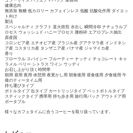
健康志向
無添加 無糖 低カロリー カフェインレス 低酸 抗酸化作用 ダイエッ
ト向け
製法
スペシャルティ クラフト 直火焙煎 水出し 瞬間冷却 ナチュラルプ
ロセス ウォッシュド ハニープロセス 微粉砕 エアロプレス抽出
原産国
コロンビア産 エチオピア産 ブラジル産 グアテマラ産 インドネシ
ア産 コスタリカ産 タンザニア産 パナマ産 ジャマイカ産
香り
フローラル スパイシー フルーティー ナッティ チョコレート キャ
ラメル ベリー シトラス ワイン ウッディ
お召し上がり頂く時間帯
朝用 昼用 夜用 休憩用 夜更かし用 朝食後用 昼食後用 夕食後用 午
後のティータイム用
持ち運びタイプ
ボトルタイプ 缶タイプ カートリッジタイプ ペットボトルタイプ
スティックタイプ 携帯用 持ち歩き用 旅行用パック アウトドア用
ポータブル
様々なカフェタイムに合うコーヒーを取り扱っています。