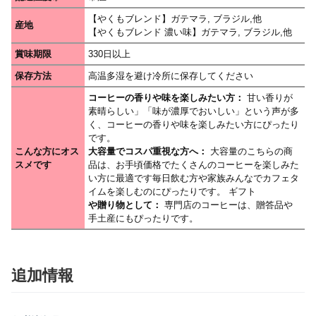
【やくもブレンド】ガテマラ, ブラジル,他
産地
【やくもブレンド 濃い味】ガテマラ, ブラジル,他
賞味期限
330日以上
保存方法
高温多湿を避け冷所に保存してください
コーヒーの香りや味を楽しみたい方：
甘い香りが
素晴らしい」「味が濃厚でおいしい」という声が多
く、コーヒーの香りや味を楽しみたい方にぴったり
です。
こんな方にオス
大容量でコスパ重視な方へ：
大容量のこちらの商
スメです
品は、お手頃価格でたくさんのコーヒーを楽しみた
い方に最適です毎日飲む方や家族みんなでカフェタ
イムを楽しむのにぴったりです。 ギフト
や贈り物として：
専門店のコーヒーは、贈答品や
手土産にもぴったりです。
追加情報