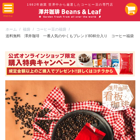
1982年創業 世界中から厳選したコーヒー豆の専門店
ホーム
/
福袋
/
コーヒー豆の福袋
/
送料無料 澤井珈琲 一番人気のやくもブレンド80杯分入り コーヒー福袋