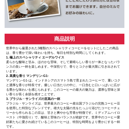
商品説明
世界中から厳選された3種類のスペシャリティコーヒーをセットにしたこの商品
は、香り豊かで深い味わいを持ち、毎日を特別な時間にしてくれます。
1. 極上のスペシャリティ エーデルワイス
柔らかな酸味と甘み、ほのかな苦味、そして素晴らしい香りが一体となったバラ
ンスの良い一杯を楽しめます。中深煎りで、香りとコクが最大限に引き出されて
います。
2. 高貴な香り マンデリン-G1-
マンデリン-G1-は、インドネシアのスマトラ島で育まれたコーヒーで、重いコク
と濃厚な香りが特長です。優しい口当たりの中に、一口含むと口いっぱいに広が
る豊かな味わいを感じられます。このコーヒーの最大の魅力は、濃厚な苦味と深
い香りが長く余韻を残すことです。
3. ブラジル・サンライズの至高の一杯
ブラジル・サンライズは、世界最大のコーヒー産出国ブラジルの完熟コーヒー豆
を使用した特別なブレンドです。雄大な太陽の光をたっぷり浴びたコーヒーチェ
リーから作られるこの豆は、甘さと爽やかな芳香が特徴です。ミディアムハイロ
ースト（中強煎り）で、酸味と苦味のバランスが絶妙です。世界中のコーヒー愛
好家たちに愛され続けているこのコーヒーは、特別な時間をより豊かにする一杯
です。