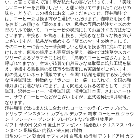
い」と言って喜んで頂く事が私たちの喜びと思ってます。「美味
しいコーヒーをお届けしたい」と想い続けて生まれたこだわりの
味を、どうぞ、この機会にお楽しみくださいませ。澤井珈琲で
は、コーヒー豆は挽き方がご選択いただけます。珈琲豆を挽く事
をお楽しみ頂ける『豆のまま』や、私共の専用の特注サイズの大
型のミルで挽いて、コーヒー粉の状態にしてお届けする方法がご
ざいます。中挽き、細挽き、粗挽き、荒挽きなど様々な挽き方が
ございますが、私共がお薦めする『店長のおすすめ挽き』にて、
そのコーヒーに合った一番美味しいと思える挽き方に挽いてお届
けします。東京の銀座にも実店舗を構え、都内では浅草やスカイ
ツリーのあるソラマチにも出店。「鳥取のコーヒー屋さん」とも
呼ばれてますが、空気が綺麗で自然豊かな鳥取県に焙煎工場を構
え、隣接する島根県の松江市や出雲市にも実店舗がございます。
顔の見えないネット通販ですが、全国11店舗を展開する安心安全
な澤井珈琲は、特徴的な「赤いコーヒー袋」に入れて、全国の珈
琲好きにお選び頂いてます。よく間違えられる名前として、沢井
珈琲、沢井コーヒー、澤井珈琲店、澤井珈琲本店、さわいこーひ
ー、サワイコーヒーなどがございますが、正式名称は澤井珈琲と
なります。
澤井珈琲では抽出方法に合わせたコーヒーのラインナップの他、
ドリップ インスタント カプセル デカフェ 粉末 コーヒー豆 グラウ
ンド フレーバー ブレンド プレゼントなどの贈り物用途
ギフト 母の日 父の日 誕生日プレゼント 結婚祝い クリスマス バレ
ンタイン 退職祝い 内祝い 法人向け贈答
日常のシーン 朝食用 オフィス用 自宅用 旅行用 アウトドア用 カフ