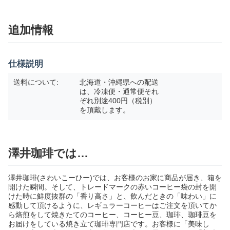
追加情報
仕様説明
送料について:
北海道・沖縄県への配送
は、冷凍便・通常便それ
ぞれ別途400円（税別）
を頂戴します。
澤井珈琲では…
澤井珈琲(さわいこーひー)では、お客様のお家に商品が届き、箱を
開けた瞬間。そして、トレードマークの赤いコーヒー袋の封を開
けた時に鮮度抜群の「香り高さ」と、飲んだときの「味わい」に
感動して頂けるように、レギュラーコーヒーはご注文を頂いてか
ら焙煎をして焼きたてのコーヒー、コーヒー豆、珈琲、珈琲豆を
お届けをしている焼き立て珈琲専門店です。お客様に「美味し