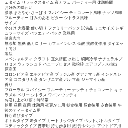
ェタイム リラックスタイム 夜カフェ パーティー用 休憩時間
お好みの味わい
濃厚 まろやか さっぱり スパイシー チョコレート風味 ナッツ風味
フルーティー 甘みのある ビター シトラス風味
サイズ
小分け 大容量 使い切り ファミリーパック 試供品 ミニサイズ レギ
ュラーサイズ バラエティパック 業務用
健康志向
無添加 無糖 低カロリー カフェインレス 低酸 抗酸化作用 ダイエッ
ト向け
製法
スペシャルティ クラフト 直火焙煎 水出し 瞬間冷却 ナチュラルプ
ロセス ウォッシュド ハニープロセス 微粉砕 エアロプレス抽出
原産国
コロンビア産 エチオピア産 ブラジル産 グアテマラ産 インドネシ
ア産 コスタリカ産 タンザニア産 パナマ産 ジャマイカ産
香り
フローラル スパイシー フルーティー ナッティ チョコレート キャ
ラメル ベリー シトラス ワイン ウッディ
お召し上がり頂く時間帯
朝用 昼用 夜用 休憩用 夜更かし用 朝食後用 昼食後用 夕食後用 午
後のティータイム用
持ち運びタイプ
ボトルタイプ 缶タイプ カートリッジタイプ ペットボトルタイプ
スティックタイプ 携帯用 持ち歩き用 旅行用パック アウトドア用