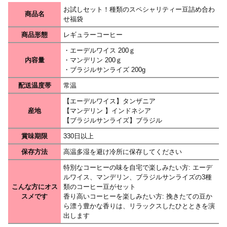
お試しセット！種類のスペシャリティー豆詰め合わ
商品名
せ福袋
商品形態
レギュラーコーヒー
・エーデルワイス 200ｇ
内容量
・マンデリン 200ｇ
・ブラジルサンライズ 200g
配送温度帯
常温
【エーデルワイス】タンザニア
産地
【マンデリン 】インドネシア
【ブラジルサンライズ】ブラジル
賞味期限
330日以上
保存方法
高温多湿を避け冷所に保存してください
特別なコーヒーの味を自宅で楽しみたい方: エーデ
ルワイス、マンデリン、ブラジルサンライズの3種
こんな方にオス
類のコーヒー豆がセット
スメです
香り高いコーヒーを楽しみたい方: 挽きたての豆か
ら漂う豊かな香りは、リラックスしたひとときを演
出します