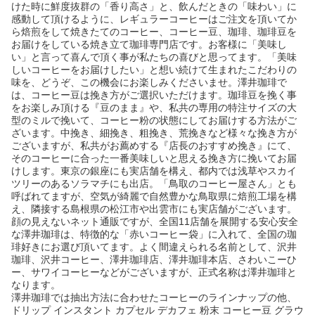
けた時に鮮度抜群の「香り高さ」と、飲んだときの「味わい」に
感動して頂けるように、レギュラーコーヒーはご注文を頂いてか
ら焙煎をして焼きたてのコーヒー、コーヒー豆、珈琲、珈琲豆を
お届けをしている焼き立て珈琲専門店です。お客様に「美味し
い」と言って喜んで頂く事が私たちの喜びと思ってます。「美味
しいコーヒーをお届けしたい」と想い続けて生まれたこだわりの
味を、どうぞ、この機会にお楽しみくださいませ。澤井珈琲で
は、コーヒー豆は挽き方がご選択いただけます。珈琲豆を挽く事
をお楽しみ頂ける『豆のまま』や、私共の専用の特注サイズの大
型のミルで挽いて、コーヒー粉の状態にしてお届けする方法がご
ざいます。中挽き、細挽き、粗挽き、荒挽きなど様々な挽き方が
ございますが、私共がお薦めする『店長のおすすめ挽き』にて、
そのコーヒーに合った一番美味しいと思える挽き方に挽いてお届
けします。東京の銀座にも実店舗を構え、都内では浅草やスカイ
ツリーのあるソラマチにも出店。「鳥取のコーヒー屋さん」とも
呼ばれてますが、空気が綺麗で自然豊かな鳥取県に焙煎工場を構
え、隣接する島根県の松江市や出雲市にも実店舗がございます。
顔の見えないネット通販ですが、全国11店舗を展開する安心安全
な澤井珈琲は、特徴的な「赤いコーヒー袋」に入れて、全国の珈
琲好きにお選び頂いてます。よく間違えられる名前として、沢井
珈琲、沢井コーヒー、澤井珈琲店、澤井珈琲本店、さわいこーひ
ー、サワイコーヒーなどがございますが、正式名称は澤井珈琲と
なります。
澤井珈琲では抽出方法に合わせたコーヒーのラインナップの他、
ドリップ インスタント カプセル デカフェ 粉末 コーヒー豆 グラウ