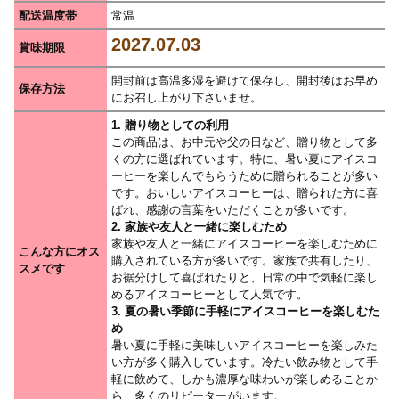
配送温度帯
常温
賞味期限
開封前は高温多湿を避けて保存し、開封後はお早め
保存方法
にお召し上がり下さいませ。
1. 贈り物としての利用
この商品は、お中元や父の日など、贈り物として多
くの方に選ばれています。特に、暑い夏にアイスコ
ーヒーを楽しんでもらうために贈られることが多い
です。おいしいアイスコーヒーは、贈られた方に喜
ばれ、感謝の言葉をいただくことが多いです。
2. 家族や友人と一緒に楽しむため
家族や友人と一緒にアイスコーヒーを楽しむために
こんな方にオス
購入されている方が多いです。家族で共有したり、
スメです
お裾分けして喜ばれたりと、日常の中で気軽に楽し
めるアイスコーヒーとして人気です。
3. 夏の暑い季節に手軽にアイスコーヒーを楽しむた
め
暑い夏に手軽に美味しいアイスコーヒーを楽しみた
い方が多く購入しています。冷たい飲み物として手
軽に飲めて、しかも濃厚な味わいが楽しめることか
ら、多くのリピーターがいます。