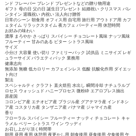
ンド フレーバー ブレンド プレゼントなどの贈り物用途
ギフト 母の日 父の日 誕生日プレゼント 結婚祝い クリスマス バレ
ンタイン 退職祝い 内祝い 法人向け贈答
日常のシーン 朝食用 オフィス用 自宅用 旅行用 アウトドア用 カフ
ェタイム リラックスタイム 夜カフェ パーティー用 休憩時間
お好みの味わい
濃厚 まろやか さっぱり スパイシー チョコレート風味 ナッツ風味
フルーティー 甘みのある ビター シトラス風味
サイズ
小分け 大容量 使い切り ファミリーパック 試供品 ミニサイズ レギ
ュラーサイズ バラエティパック 業務用
健康志向
無添加 無糖 低カロリー カフェインレス 低酸 抗酸化作用 ダイエッ
ト向け
製法
スペシャルティ クラフト 直火焙煎 水出し 瞬間冷却 ナチュラルプ
ロセス ウォッシュド ハニープロセス 微粉砕 エアロプレス抽出
原産国
コロンビア産 エチオピア産 ブラジル産 グアテマラ産 インドネシ
ア産 コスタリカ産 タンザニア産 パナマ産 ジャマイカ産
香り
フローラル スパイシー フルーティー ナッティ チョコレート キャ
ラメル ベリー シトラス ワイン ウッディ
お召し上がり頂く時間帯
朝用 昼用 夜用 休憩用 夜更かし用 朝食後用 昼食後用 夕食後用 午