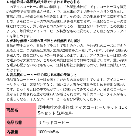
1. 特許取得の氷温熟成技術で生まれる豊かな甘さ
このアイスコーヒーの最大の特徴は、「氷温熟成技術」です。コーヒー豆を特定
の温度帯で長期間熟成させることで、豆本来のアミノ酸をたっぷりと引き出し、
甘味が増した特別な生豆を生み出します。その後、この生豆を丁寧に焙煎するこ
とで、さらにコーヒーの本来の美味しさを引き立てます。一般的なコーヒーの苦
味だけではなく、深い甘みとコクが味わえる、他にはない一杯です。この技術に
よって、毎日飲むアイスコーヒーが特別なものに変わり、より豊かなカフェタイ
ムを楽しめます。
2. 便利な無糖・加糖の選択肢と送料無料でお届け
甘味が苦手な方や、甘味をプラスして楽しみたい方、それぞれのニーズに応えら
れるように、この商品は無糖と加糖の2種類をご用意しています。お好きな味わい
を選んで、自分にぴったりの一杯を楽しめます。また、アイスコーヒーは重いの
で運ぶのが大変ですが、こちらの商品は玄関まで無料でお届けします。重い荷物
を運ぶ心配がないのはもちろん、送料も弊社が負担するので、気軽にお試しいた
だけます。
3. 高品質のコーヒー豆で感じる本来の美味しさ
低品質なコーヒーとは一線を画すこだわりの豆を使用しています。アイスコーヒ
ーリキッドは、苦味だけでなく、深いコクと豊かな甘みを楽しめる特別な味わい
です。じっくりと口の中で転がすように味わってみてください。良質なコーヒー
豆から引き出される豊かな味わいが感じられます。毎日のコーヒータイムがもっ
と楽しくなる、そんなアイスコーヒーをぜひ体験してください。
澤井珈琲の氷温熟成 アイスコーヒーリキッド 1L x
商品名
5本セット 送料無料
商品形態
リキッドコーヒー
内容量
1000ml×5本