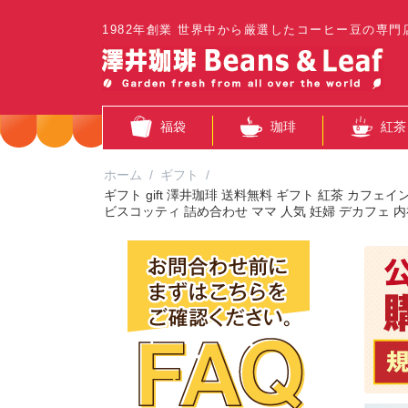
1982年創業 世界中から厳選したコーヒー豆の専門
福袋
珈琲
紅茶
ホーム
/
ギフト
/
ギフト gift 澤井珈琲 送料無料 ギフト 紅茶 カフ
ビスコッティ 詰め合わせ ママ 人気 妊婦 デカフェ 