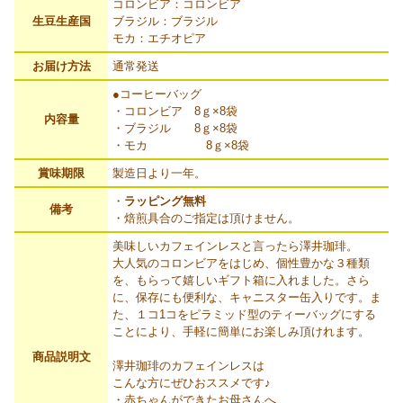
コロンビア：コロンビア
生豆生産国
ブラジル：ブラジル
モカ：エチオピア
お届け方法
通常発送
●コーヒーバッグ
・コロンビア 8ｇ×8袋
内容量
・ブラジル 8ｇ×8袋
・モカ 8ｇ×8袋
賞味期限
製造日より一年。
・
ラッピング無料
備考
・焙煎具合のご指定は頂けません。
美味しいカフェインレスと言ったら澤井珈琲。
大人気のコロンビアをはじめ、個性豊かな３種類
を、もらって嬉しいギフト箱に入れました。さら
に、保存にも便利な、キャニスター缶入りです。ま
た、１コ1コをピラミッド型のティーバッグにする
ことにより、手軽に簡単にお楽しみ頂けれます。
商品説明文
澤井珈琲のカフェインレスは
こんな方にぜひおススメです♪
・赤ちゃんができたお母さんへ