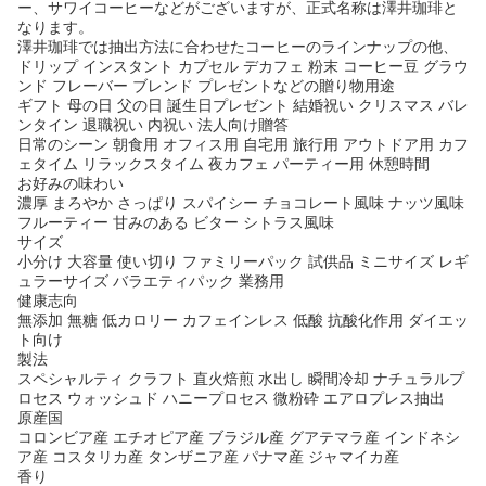
ー、サワイコーヒーなどがございますが、正式名称は澤井珈琲と
なります。
澤井珈琲では抽出方法に合わせたコーヒーのラインナップの他、
ドリップ インスタント カプセル デカフェ 粉末 コーヒー豆 グラウ
ンド フレーバー ブレンド プレゼントなどの贈り物用途
ギフト 母の日 父の日 誕生日プレゼント 結婚祝い クリスマス バレ
ンタイン 退職祝い 内祝い 法人向け贈答
日常のシーン 朝食用 オフィス用 自宅用 旅行用 アウトドア用 カフ
ェタイム リラックスタイム 夜カフェ パーティー用 休憩時間
お好みの味わい
濃厚 まろやか さっぱり スパイシー チョコレート風味 ナッツ風味
フルーティー 甘みのある ビター シトラス風味
サイズ
小分け 大容量 使い切り ファミリーパック 試供品 ミニサイズ レギ
ュラーサイズ バラエティパック 業務用
健康志向
無添加 無糖 低カロリー カフェインレス 低酸 抗酸化作用 ダイエッ
ト向け
製法
スペシャルティ クラフト 直火焙煎 水出し 瞬間冷却 ナチュラルプ
ロセス ウォッシュド ハニープロセス 微粉砕 エアロプレス抽出
原産国
コロンビア産 エチオピア産 ブラジル産 グアテマラ産 インドネシ
ア産 コスタリカ産 タンザニア産 パナマ産 ジャマイカ産
香り