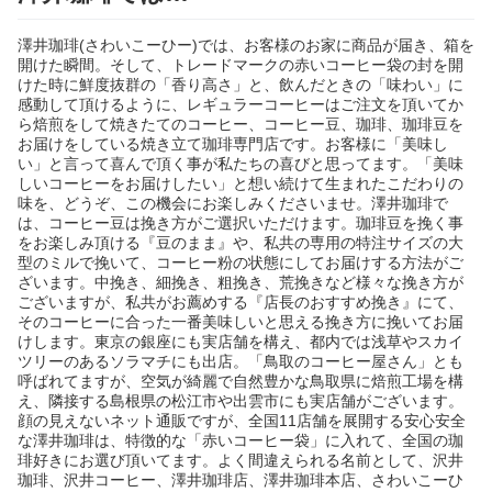
澤井珈琲(さわいこーひー)では、お客様のお家に商品が届き、箱を
開けた瞬間。そして、トレードマークの赤いコーヒー袋の封を開
けた時に鮮度抜群の「香り高さ」と、飲んだときの「味わい」に
感動して頂けるように、レギュラーコーヒーはご注文を頂いてか
ら焙煎をして焼きたてのコーヒー、コーヒー豆、珈琲、珈琲豆を
お届けをしている焼き立て珈琲専門店です。お客様に「美味し
い」と言って喜んで頂く事が私たちの喜びと思ってます。「美味
しいコーヒーをお届けしたい」と想い続けて生まれたこだわりの
味を、どうぞ、この機会にお楽しみくださいませ。澤井珈琲で
は、コーヒー豆は挽き方がご選択いただけます。珈琲豆を挽く事
をお楽しみ頂ける『豆のまま』や、私共の専用の特注サイズの大
型のミルで挽いて、コーヒー粉の状態にしてお届けする方法がご
ざいます。中挽き、細挽き、粗挽き、荒挽きなど様々な挽き方が
ございますが、私共がお薦めする『店長のおすすめ挽き』にて、
そのコーヒーに合った一番美味しいと思える挽き方に挽いてお届
けします。東京の銀座にも実店舗を構え、都内では浅草やスカイ
ツリーのあるソラマチにも出店。「鳥取のコーヒー屋さん」とも
呼ばれてますが、空気が綺麗で自然豊かな鳥取県に焙煎工場を構
え、隣接する島根県の松江市や出雲市にも実店舗がございます。
顔の見えないネット通販ですが、全国11店舗を展開する安心安全
な澤井珈琲は、特徴的な「赤いコーヒー袋」に入れて、全国の珈
琲好きにお選び頂いてます。よく間違えられる名前として、沢井
珈琲、沢井コーヒー、澤井珈琲店、澤井珈琲本店、さわいこーひ