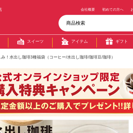
店
会社概要
初めての方へ
スイーツ
アイテム
ギフト
み！水出し珈琲3種福袋（コーヒー/水出し珈琲/珈琲豆/珈琲）