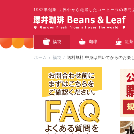
1982年創業 世界中から厳選したコーヒー豆の専門
福袋
珈琲
紅茶
ホーム
/
福袋
/
送料無料 中身は届いてからのお楽し