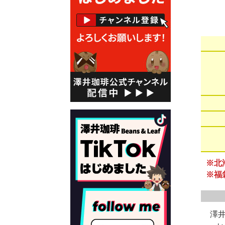
※北
※福
澤