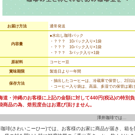
お届け方法
通常発送
●水出し珈琲パック
・？？？ 10パック入り×1袋
内容量
・？？？ 10パック入り×1袋
・？？？ 3パック入り×1袋
原材料
コーヒー豆
賞味期限
製造日より一年間
・抽出したコーヒーは、冷蔵庫で保管し、2日以
保存方法
・コーヒー入り袋は、高温、多湿での保管は避
海道・沖縄のお客様に上記の金額に対して440円(税込)の特別
袋商品の為、焙煎度合はお選び頂けません。
澤井珈琲では…
井珈琲(さわいこーひー)では、お客様のお家に商品が届き、箱