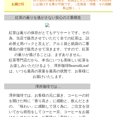
売り切れの場合を除き、全国ほとんどの地域で４日以内
お届け日
にお届けする事が可能です。（北海道・沖縄・その他離
島は除く。）
紅茶の薫りを逃がさない安心の２重構造
紅茶は薫りの保存がとてもデリケートです。その
為、当店で販売させていただく全ての紅茶は、詰
め替え用パックと言えど、アルミ袋と紙袋の二重
構造の袋で販売させて頂きます。ですので、紅茶
の薫りが逃げることは、まずありません。
紅茶専門店だから、本当にいつも美味しい紅茶を
お楽しみいただけるよう、澤井珈琲Beans&Leaf
は、いつも最高の茶葉を最高の状態で、お客様に
お届けいたします。
澤井珈琲では…
澤井珈琲では、お客様の元に届き、コーヒーの封
を開けた時に「香り高さ」に感動と、飲んだとき
の、「味わい」に感動して頂く為に、ご注文を頂
いてから焙煎をしてコーヒー豆、コーヒーをお届