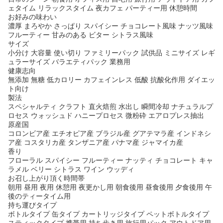
ェタイム リラックスタイム 夜カフェ パーティー用 休憩時間
お好みの味わい
濃厚 まろやか さっぱり スパイシー チョコレート風味 ナッツ風味
フルーティー 甘みのある ビター シトラス風味
サイズ
小分け 大容量 使い切り ファミリーパック 試供品 ミニサイズ レギ
ュラーサイズ バラエティパック 業務用
健康志向
無添加 無糖 低カロリー カフェインレス 低酸 抗酸化作用 ダイエッ
ト向け
製法
スペシャルティ クラフト 直火焙煎 水出し 瞬間冷却 ナチュラルプ
ロセス ウォッシュド ハニープロセス 微粉砕 エアロプレス抽出
原産国
コロンビア産 エチオピア産 ブラジル産 グアテマラ産 インドネシ
ア産 コスタリカ産 タンザニア産 パナマ産 ジャマイカ産
香り
フローラル スパイシー フルーティー ナッティ チョコレート キャ
ラメル ベリー シトラス ワイン ウッディ
お召し上がり頂く時間帯
朝用 昼用 夜用 休憩用 夜更かし用 朝食後用 昼食後用 夕食後用 午
後のティータイム用
持ち運びタイプ
ボトルタイプ 缶タイプ カートリッジタイプ ペットボトルタイプ
スティックタイプ 携帯用 持ち歩き用 旅行用パック アウトドア用