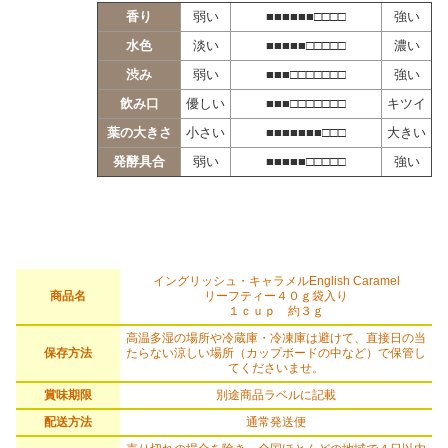
香り
弱い
■■■■■■□□□□
強い
水色
淡い
■■■■■□□□□□
濃い
渋み
弱い
■■■□□□□□□□
強い
飲み口
優しい
■■■□□□□□□□
キツイ
葉の大きさ
小さい
■■■■■■■□□□
大きい
発酵具合
弱い
■■■■■□□□□□
強い
イングリッシュ・キャラメルEnglish Caramel
商品名
リーフティー４０ｇ袋入り
１ｃｕｐ 約３ｇ
高温多湿の場所や冷蔵庫・冷凍庫は避けて、直接日の当
保存方法
たらない涼しい場所（カップボードの中など）で保管し
てくださいませ。
賞味期限
別途商品ラベルに記載
配送方法
通常発送便