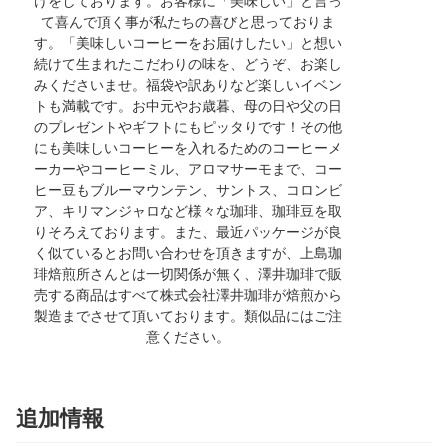
けをしております。お客様に「美味しい」と言っ
て喜んで頂く事が私たちの喜びと思っておりま
す。「美味しいコーヒーをお届けしたい」と想い
続けて生まれたこだわりの味を、どうぞ、お楽し
みくださいませ。福袋や訳ありなど楽しいイベン
トも満載です。お中元やお歳暮、母の日や父の日
のプレゼントやギフトにもピッタりです！その他
にも美味しいコーヒーを入れるためのコーヒーメ
ーカーやコーヒーミル、アロマサーモまで、コー
ヒー豆もブルーマウンテン、サントス、コロンビ
ア、キリマンジャロなど様々な珈琲、珈琲豆を取
りそろえております。また、最近パッケージが良
く似ているとお問い合わせを頂きますが、上島珈
琲焙煎所さんとは一切関係が無く、澤井珈琲で販
売する商品はすべて株式会社澤井珈琲が焙煎から
製造までさせて頂いております。類似品にはご注
意ください。
追加情報