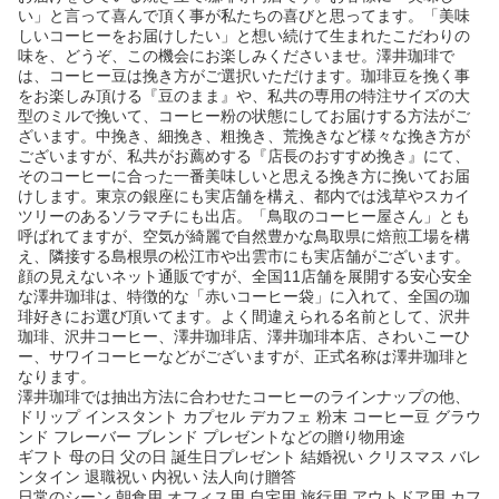
い」と言って喜んで頂く事が私たちの喜びと思ってます。「美味
しいコーヒーをお届けしたい」と想い続けて生まれたこだわりの
味を、どうぞ、この機会にお楽しみくださいませ。澤井珈琲で
は、コーヒー豆は挽き方がご選択いただけます。珈琲豆を挽く事
をお楽しみ頂ける『豆のまま』や、私共の専用の特注サイズの大
型のミルで挽いて、コーヒー粉の状態にしてお届けする方法がご
ざいます。中挽き、細挽き、粗挽き、荒挽きなど様々な挽き方が
ございますが、私共がお薦めする『店長のおすすめ挽き』にて、
そのコーヒーに合った一番美味しいと思える挽き方に挽いてお届
けします。東京の銀座にも実店舗を構え、都内では浅草やスカイ
ツリーのあるソラマチにも出店。「鳥取のコーヒー屋さん」とも
呼ばれてますが、空気が綺麗で自然豊かな鳥取県に焙煎工場を構
え、隣接する島根県の松江市や出雲市にも実店舗がございます。
顔の見えないネット通販ですが、全国11店舗を展開する安心安全
な澤井珈琲は、特徴的な「赤いコーヒー袋」に入れて、全国の珈
琲好きにお選び頂いてます。よく間違えられる名前として、沢井
珈琲、沢井コーヒー、澤井珈琲店、澤井珈琲本店、さわいこーひ
ー、サワイコーヒーなどがございますが、正式名称は澤井珈琲と
なります。
澤井珈琲では抽出方法に合わせたコーヒーのラインナップの他、
ドリップ インスタント カプセル デカフェ 粉末 コーヒー豆 グラウ
ンド フレーバー ブレンド プレゼントなどの贈り物用途
ギフト 母の日 父の日 誕生日プレゼント 結婚祝い クリスマス バレ
ンタイン 退職祝い 内祝い 法人向け贈答
日常のシーン 朝食用 オフィス用 自宅用 旅行用 アウトドア用 カフ