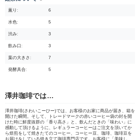
薫り:
6
水色:
5
渋み:
3
飲み口:
3
葉の大きさ:
7
発酵具合:
5
澤井珈琲では…
澤井珈琲(さわいこーひー)では、お客様のお家に商品が届き、箱を
開けた瞬間。そして、トレードマークの赤いコーヒー袋の封を開
けた時に鮮度抜群の「香り高さ」と、飲んだときの「味わい」に
感動して頂けるように、レギュラーコーヒーはご注文を頂いてか
ら焙煎をして焼きたてのコーヒー、コーヒー豆、珈琲、珈琲豆を
お届けをしている焼き立て珈琲専門店です。お客様に「美味し