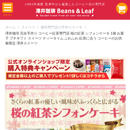
1982年創業 世界中から厳選したコーヒー豆の専門店
ホーム
/
スイーツ
/
珈琲専門店の手作りケーキ
/
澤井珈琲 完全手作り コーヒー紅茶専門店 桜の紅茶 シフォンケーキ 1個 お菓
子 プチギフト スイーツ ティータイム ふわふわ 紅茶に合う コーヒーのお供
春限定 澤井スイーツ