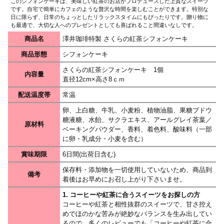
このシフォンケーキは、美味しい紅茶のお店がプロデュースした上質なスイーツ
です。自宅で簡単にカフェのような贅沢な時間を楽しむことができます。特別な
日に限らず、日常のちょっとしたリラックスタイムにもぴったりです。贈り物に
も最適で、大切な人へのプレゼントとしても喜ばれること間違いなしです。
商品名
澤井珈琲特製 さくらの紅茶シフォンケーキ
商品形態
シフォンケーキ
さくらの紅茶シフォンケーキ 1個
内容量
直径12cm×高さ8ｃｍ
配送温度帯
常温
卵、上白糖、牛乳、小麦粉、植物油脂、果糖ブドウ
糖液糖、水飴、サクラエキス、アールグレイ茶葉／
原材料
ベーキングパウダー、香料、着色料、酸味料（一部
に卵・乳成分・小麦を含む）
賞味期限
6日間(出荷日含む)
保存料・添加物を一切使用していないため、商品到
備考
着後はお早めにお召し上がり下さいませ。
1. コーヒーや紅茶に合うスイーツをお探しの方
コーヒーや紅茶と相性抜群のスイーツで、甘さ控え
めでほのかな苦みが絶妙なバランスを生み出してい
るので、多くのレビューでも「コーヒーや紅茶に合