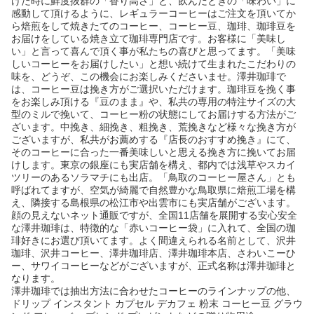
けた時に鮮度抜群の「香り高さ」と、飲んだときの「味わい」に
感動して頂けるように、レギュラーコーヒーはご注文を頂いてか
ら焙煎をして焼きたてのコーヒー、コーヒー豆、珈琲、珈琲豆を
お届けをしている焼き立て珈琲専門店です。お客様に「美味し
い」と言って喜んで頂く事が私たちの喜びと思ってます。「美味
しいコーヒーをお届けしたい」と想い続けて生まれたこだわりの
味を、どうぞ、この機会にお楽しみくださいませ。澤井珈琲で
は、コーヒー豆は挽き方がご選択いただけます。珈琲豆を挽く事
をお楽しみ頂ける『豆のまま』や、私共の専用の特注サイズの大
型のミルで挽いて、コーヒー粉の状態にしてお届けする方法がご
ざいます。中挽き、細挽き、粗挽き、荒挽きなど様々な挽き方が
ございますが、私共がお薦めする『店長のおすすめ挽き』にて、
そのコーヒーに合った一番美味しいと思える挽き方に挽いてお届
けします。東京の銀座にも実店舗を構え、都内では浅草やスカイ
ツリーのあるソラマチにも出店。「鳥取のコーヒー屋さん」とも
呼ばれてますが、空気が綺麗で自然豊かな鳥取県に焙煎工場を構
え、隣接する島根県の松江市や出雲市にも実店舗がございます。
顔の見えないネット通販ですが、全国11店舗を展開する安心安全
な澤井珈琲は、特徴的な「赤いコーヒー袋」に入れて、全国の珈
琲好きにお選び頂いてます。よく間違えられる名前として、沢井
珈琲、沢井コーヒー、澤井珈琲店、澤井珈琲本店、さわいこーひ
ー、サワイコーヒーなどがございますが、正式名称は澤井珈琲と
なります。
澤井珈琲では抽出方法に合わせたコーヒーのラインナップの他、
ドリップ インスタント カプセル デカフェ 粉末 コーヒー豆 グラウ