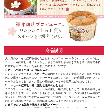
商品説明
大人気のさくらの紅茶を使ったふわふわのシフォンケーキです。このケーキは、
コーヒーや紅茶と一緒に食べると、さらに美味しさが引き立ちます。自宅で手軽
に贅沢なカフェタイムを楽しむためのスイーツです。
1. さくらの紅茶の優しい風味が広がる
このシフォンケーキは、当店で大人気のさくらの紅茶の美味しさと、ほのかでか
わいい薫りをふわふわなシフォンケーキに練りこんだ、この時期限定のシフォン
ケーキとなっております。優しい風味がコーヒーや紅茶にぴったりです。
2. コーヒーや紅茶と一緒に楽しむ最高のひととき
このシフォンケーキは、コーヒーや紅茶と一緒に楽しむことで、最高の美味しさ
を引き出します。ケーキのふわふわとした食感とコーヒーの深い味わいが絶妙に
マッチし、飲み物との相性が抜群です。午後のティータイムや、友人や家族との
おしゃべりのひとときに、気軽に楽しめるスイーツとして最適です。
3. 自宅でカフェ気分を味わえる贅沢スイーツ