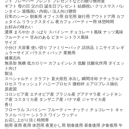
ンド フレーバー ブレンド プレゼントなどの贈り物用途
ギフト 母の日 父の日 誕生日プレゼント 結婚祝い クリスマス バレ
ンタイン 退職祝い 内祝い 法人向け贈答
日常のシーン 朝食用 オフィス用 自宅用 旅行用 アウトドア用 カフ
ェタイム リラックスタイム 夜カフェ パーティー用 休憩時間
お好みの味わい
濃厚 まろやか さっぱり スパイシー チョコレート風味 ナッツ風味
フルーティー 甘みのある ビター シトラス風味
サイズ
小分け 大容量 使い切り ファミリーパック 試供品 ミニサイズ レギ
ュラーサイズ バラエティパック 業務用
健康志向
無添加 無糖 低カロリー カフェインレス 低酸 抗酸化作用 ダイエッ
ト向け
製法
スペシャルティ クラフト 直火焙煎 水出し 瞬間冷却 ナチュラルプ
ロセス ウォッシュド ハニープロセス 微粉砕 エアロプレス抽出
原産国
コロンビア産 エチオピア産 ブラジル産 グアテマラ産 インドネシ
ア産 コスタリカ産 タンザニア産 パナマ産 ジャマイカ産
香り
フローラル スパイシー フルーティー ナッティ チョコレート キャ
ラメル ベリー シトラス ワイン ウッディ
お召し上がり頂く時間帯
朝用 昼用 夜用 休憩用 夜更かし用 朝食後用 昼食後用 夕食後用 午