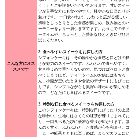
う！」とご好評をいただいております。甘いスイー
ツが苦手な方にも食べやすく、軽やかな口当たりが
魅力です。 一口食べれば、ふわっと広がる優しい
風味としっとりとした食感が楽しめ、飲み物とのハ
ーモニーをより一層引き立てます。おうちでのティ
ータイムや、ちょっとした贅沢なひとときにぜひお
試しください。
2. 食べやすいスイーツをお探しの方
シフォンケーキは、その軽やかな食感と口どけの良
こんな方にオス
さが魅力のスイーツです。ふわふわで食べやすく、
スメです
甘さ控えめで重たくないので、気づけばペロッと食
べてしまうほど。ティータイムのお供にはもちろ
ん、小腹が空いたときや食後のデザートにもぴった
りです。シンプルながらも奥深い味わいが楽しめる
ので、どなたにも喜ばれるスイーツです。
3. 特別な日に食べるスイーツをお探しの方
このシフォンケーキは、特別な日にぴったりの上品
な味わい。生地にはさくらの紅茶が練りこまれてお
り、一口食べるたびに優雅な香りが広がります。ほ
んのり甘く、ふわふわとした食感が心を和ませ、コ
ーヒーや紅茶とともに楽しめば、まるでカフェにい