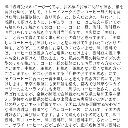
澤井珈琲(さわいこーひー)では、お客様のお家に商品が届き、箱を
開けた瞬間。そして、トレードマークの赤いコーヒー袋の封を開
けた時に鮮度抜群の「香り高さ」と、飲んだときの「味わい」に
感動して頂けるように、レギュラーコーヒーはご注文を頂いてか
ら焙煎をして焼きたてのコーヒー、コーヒー豆、珈琲、珈琲豆を
お届けをしている焼き立て珈琲専門店です。お客様に「美味し
い」と言って喜んで頂く事が私たちの喜びと思ってます。「美味
しいコーヒーをお届けしたい」と想い続けて生まれたこだわりの
味を、どうぞ、この機会にお楽しみくださいませ。澤井珈琲で
は、コーヒー豆は挽き方がご選択いただけます。珈琲豆を挽く事
をお楽しみ頂ける『豆のまま』や、私共の専用の特注サイズの大
型のミルで挽いて、コーヒー粉の状態にしてお届けする方法がご
ざいます。中挽き、細挽き、粗挽き、荒挽きなど様々な挽き方が
ございますが、私共がお薦めする『店長のおすすめ挽き』にて、
そのコーヒーに合った一番美味しいと思える挽き方に挽いてお届
けします。東京の銀座にも実店舗を構え、都内では浅草やスカイ
ツリーのあるソラマチにも出店。「鳥取のコーヒー屋さん」とも
呼ばれてますが、空気が綺麗で自然豊かな鳥取県に焙煎工場を構
え、隣接する島根県の松江市や出雲市にも実店舗がございます。
顔の見えないネット通販ですが、全国11店舗を展開する安心安全
な澤井珈琲は、特徴的な「赤いコーヒー袋」に入れて、全国の珈
琲好きにお選び頂いてます。よく間違えられる名前として、沢井
珈琲、沢井コーヒー、澤井珈琲店、澤井珈琲本店、さわいこーひ
ー、サワイコーヒーなどがございますが、正式名称は澤井珈琲と