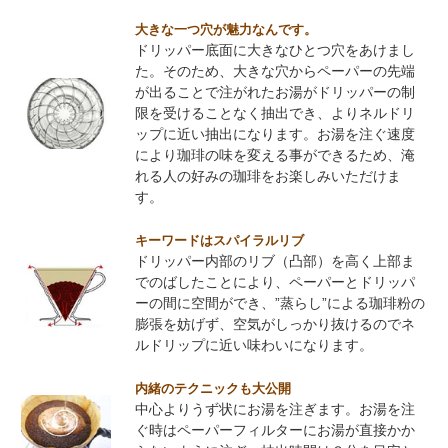
大きな一つ穴が魅力なんです。
ドリッパー底面に大きなひとつ穴をあけまし
た。そのため、大きな穴からペーパーの先端
が出ることで注がれたお湯がドリッパーの制
限を受けることなく抽出でき、よりネルドリ
ップに近い抽出になります。お湯を注ぐ速度
により珈琲の味を変える事ができるため、淹
れる人の好みの珈琲をお楽しみいただけま
す。
キーワードはスパイラルリブ
ドリッパー内部のリブ（凸部）を高く上部ま
でのばしたことにより、ペーパーとドリッパ
ーの間に空間ができ、”蒸らし”による珈琲粉の
膨張を妨げず、空気がしっかり抜けるのでネ
ルドリップに近い味わいになります。
内緒のテクニックも大公開
中心よりうず状にお湯を注ぎます。お湯を注
ぐ時はペーパーフィルターにお湯が直接かか