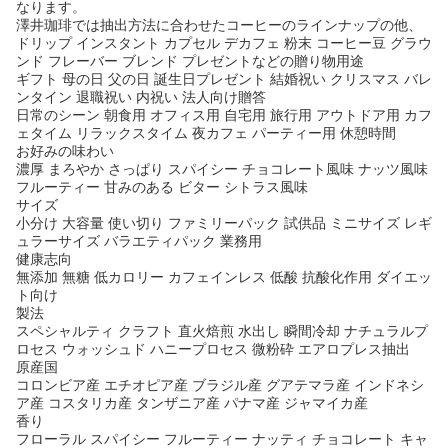
なります。
澤井珈琲では抽出方法に合わせたコーヒーのラインナップの他、
ドリップ インスタント カプセル デカフェ 粉末 コーヒー豆 グラウ
ンド フレーバー ブレンド プレゼントなどの贈り物用途
ギフト 母の日 父の日 誕生日プレゼント 結婚祝い クリスマス バレ
ンタイン 退職祝い 内祝い 法人向け贈答
日常のシーン 朝食用 オフィス用 自宅用 旅行用 アウトドア用 カフ
ェタイム リラックスタイム 夜カフェ パーティー用 休憩時間
お好みの味わい
濃厚 まろやか さっぱり スパイシー チョコレート風味 ナッツ風味
フルーティー 甘みのある ビター シトラス風味
サイズ
小分け 大容量 使い切り ファミリーパック 試供品 ミニサイズ レギ
ュラーサイズ バラエティパック 業務用
健康志向
無添加 無糖 低カロリー カフェインレス 低酸 抗酸化作用 ダイエッ
ト向け
製法
スペシャルティ クラフト 直火焙煎 水出し 瞬間冷却 ナチュラルプ
ロセス ウォッシュド ハニープロセス 微粉砕 エアロプレス抽出
原産国
コロンビア産 エチオピア産 ブラジル産 グアテマラ産 インドネシ
ア産 コスタリカ産 タンザニア産 パナマ産 ジャマイカ産
香り
フローラル スパイシー フルーティー ナッティ チョコレート キャ