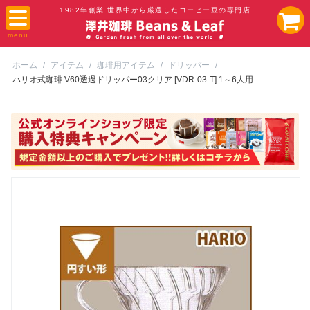
1982年創業 世界中から厳選したコーヒー豆の専門店
ホーム
/
アイテム
/
珈琲用アイテム
/
ドリッパー
/
ハリオ式珈琲 V60透過ドリッパー03クリア [VDR-03-T] 1～6人用