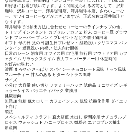
な澤井珈琲は、特徴的な「赤いコーヒー袋」に入れて、全国の珈
琲好きにお選び頂いてます。よく間違えられる名前として、沢井
珈琲、沢井コーヒー、澤井珈琲店、澤井珈琲本店、さわいこーひ
ー、サワイコーヒーなどがございますが、正式名称は澤井珈琲と
なります。
澤井珈琲では抽出方法に合わせたコーヒーのラインナップの他、
ドリップ インスタント カプセル デカフェ 粉末 コーヒー豆 グラウ
ンド フレーバー ブレンド プレゼントなどの贈り物用途
ギフト 母の日 父の日 誕生日プレゼント 結婚祝い クリスマス バレ
ンタイン 退職祝い 内祝い 法人向け贈答
日常のシーン 朝食用 オフィス用 自宅用 旅行用 アウトドア用 カフ
ェタイム リラックスタイム 夜カフェ パーティー用 休憩時間
お好みの味わい
濃厚 まろやか さっぱり スパイシー チョコレート風味 ナッツ風味
フルーティー 甘みのある ビター シトラス風味
サイズ
小分け 大容量 使い切り ファミリーパック 試供品 ミニサイズ レギ
ュラーサイズ バラエティパック 業務用
健康志向
無添加 無糖 低カロリー カフェインレス 低酸 抗酸化作用 ダイエッ
ト向け
製法
スペシャルティ クラフト 直火焙煎 水出し 瞬間冷却 ナチュラルプ
ロセス ウォッシュド ハニープロセス 微粉砕 エアロプレス抽出
原産国