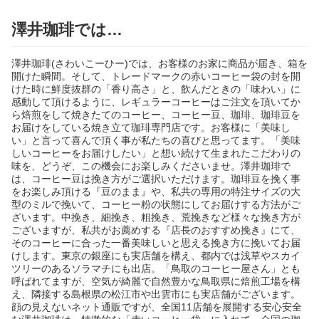
澤井珈琲では…
澤井珈琲(さわいこーひー)では、お客様のお家に商品が届き、箱を
開けた瞬間。そして、トレードマークの赤いコーヒー袋の封を開
けた時に鮮度抜群の「香り高さ」と、飲んだときの「味わい」に
感動して頂けるように、レギュラーコーヒーはご注文を頂いてか
ら焙煎をして焼きたてのコーヒー、コーヒー豆、珈琲、珈琲豆を
お届けをしている焼き立て珈琲専門店です。お客様に「美味し
い」と言って喜んで頂く事が私たちの喜びと思ってます。「美味
しいコーヒーをお届けしたい」と想い続けて生まれたこだわりの
味を、どうぞ、この機会にお楽しみくださいませ。澤井珈琲で
は、コーヒー豆は挽き方がご選択いただけます。珈琲豆を挽く事
をお楽しみ頂ける『豆のまま』や、私共の専用の特注サイズの大
型のミルで挽いて、コーヒー粉の状態にしてお届けする方法がご
ざいます。中挽き、細挽き、粗挽き、荒挽きなど様々な挽き方が
ございますが、私共がお薦めする『店長のおすすめ挽き』にて、
そのコーヒーに合った一番美味しいと思える挽き方に挽いてお届
けします。東京の銀座にも実店舗を構え、都内では浅草やスカイ
ツリーのあるソラマチにも出店。「鳥取のコーヒー屋さん」とも
呼ばれてますが、空気が綺麗で自然豊かな鳥取県に焙煎工場を構
え、隣接する島根県の松江市や出雲市にも実店舗がございます。
顔の見えないネット通販ですが、全国11店舗を展開する安心安全