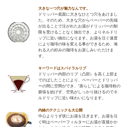
大きな一つ穴が魅力なんです。
ドリッパー底面に大きなひとつ穴をあけまし
た。そのため、大きな穴からペーパーの先端
が出ることで注がれたお湯がドリッパーの制
限を受けることなく抽出でき、よりネルドリ
ップに近い抽出になります。お湯を注ぐ速度
により珈琲の味を変える事ができるため、淹
れる人の好みの珈琲をお楽しみいただけま
す。
キーワードはスパイラルリブ
ドリッパー内部のリブ（凸部）を高く上部ま
でのばしたことにより、ペーパーとドリッパ
ーの間に空間ができ、”蒸らし”による珈琲粉の
膨張を妨げず、空気がしっかり抜けるのでネ
ルドリップに近い味わいになります。
内緒のテクニックも大公開
中心よりうず状にお湯を注ぎます。お湯を注
ぐ時はペーパーフィルターにお湯が直接かか