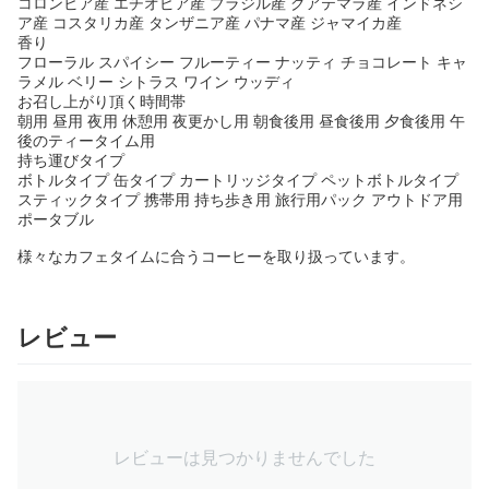
コロンビア産 エチオピア産 ブラジル産 グアテマラ産 インドネシ
ア産 コスタリカ産 タンザニア産 パナマ産 ジャマイカ産
香り
フローラル スパイシー フルーティー ナッティ チョコレート キャ
ラメル ベリー シトラス ワイン ウッディ
お召し上がり頂く時間帯
朝用 昼用 夜用 休憩用 夜更かし用 朝食後用 昼食後用 夕食後用 午
後のティータイム用
持ち運びタイプ
ボトルタイプ 缶タイプ カートリッジタイプ ペットボトルタイプ
スティックタイプ 携帯用 持ち歩き用 旅行用パック アウトドア用
ポータブル
様々なカフェタイムに合うコーヒーを取り扱っています。
レビュー
レビューは見つかりませんでした