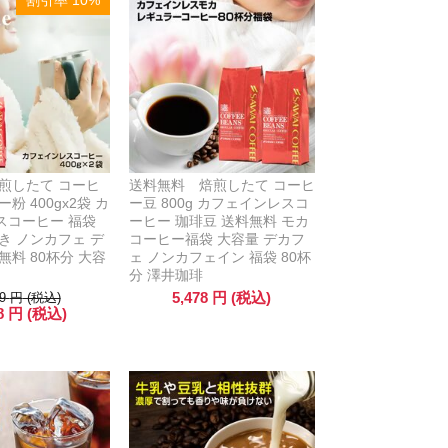
割引率 10%
煎したて コーヒ
送料無料 焙煎したて コーヒ
粉 400gx2袋 カ
ー豆 800g カフェインレスコ
スコーヒー 福袋
ーヒー 珈琲豆 送料無料 モカ
き ノンカフェ デ
コーヒー福袋 大容量 デカフ
無料 80杯分 大容
ェ ノンカフェイン 福袋 80杯
分 澤井珈琲
5,478
円
(税込)
9
円
(税込)
8
円
(税込)