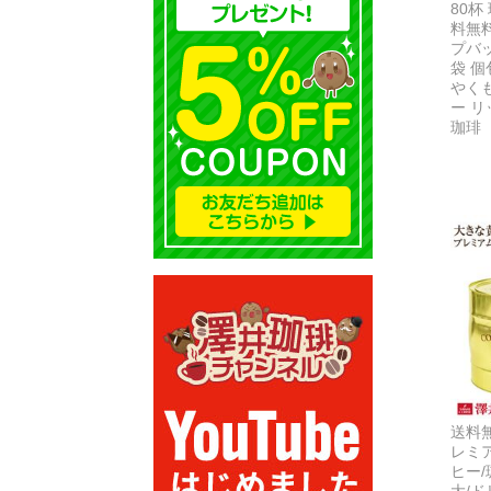
80杯
料無料
プバッ
袋 個
やく
ー 
珈琲
送料
レミ
ヒー/