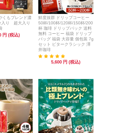
やくもブレンド濃
鮮度抜群 ドリップコーヒー
杯分入り 超大入り
50杯/100杯/120杯/150杯/200
袋
杯 珈琲 ドリップパック 送料
無料 コーヒー 福袋 ドリップ
0
円
(税込)
バッグ 福袋 大容量 個包装 7g
セット ビタークラシック 澤
井珈琲
5,600
円
(税込)