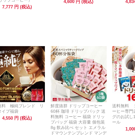
ドリップコーヒー）
4,600
円
(税込)
4,83
7,777
円
(税込)
無料 極純ブレンド リ
鮮度抜群 ドリップコーヒー
送料無料 
タイプ福袋
60杯 珈琲 ドリップパック 送
ーヒー専門
料無料 コーヒー 福袋 ドリッ
グのお試し
4,550
円
(税込)
プバッグ 福袋 大容量 個包装
ール
8g 飲み比べ セット エメラル
1,00
ドマウンテンブレンド マンデ