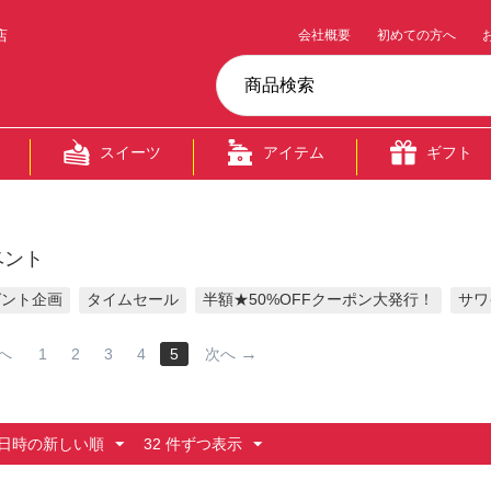
店
会社概要
初めての方へ
スイーツ
アイテム
ギフト
ベント
ゼント企画
タイムセール
半額★50%OFFクーポン大発行！
サワ
へ
1
2
3
4
5
次へ
日時の新しい順
32 件ずつ表示