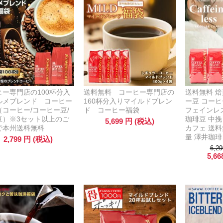
ヒー専門店の100杯分入
送料無料 コーヒー専門店の
送料無料 焙
ルメブレンド コーヒー
160杯分入りマイルドブレン
ー豆 コーヒー
（コーヒー/コーヒー豆/
ド コーヒー福袋
フェインレ
豆）※3セット以上のご
珈琲豆 中挽
5,699
円
(税込)
で本州送料無料
カフェ 送料
量 澤井珈琲
2,799
円
(税込)
6,29
5,66