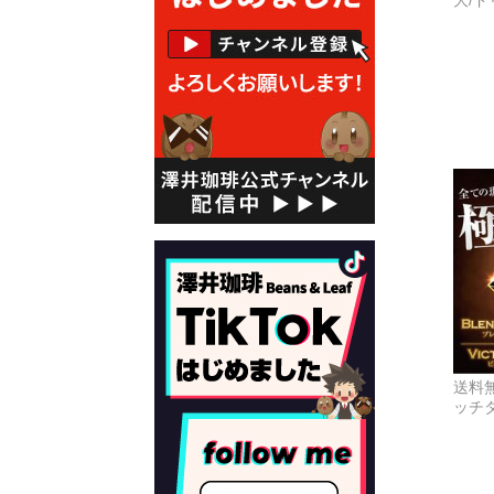
大/
送料
ッチ