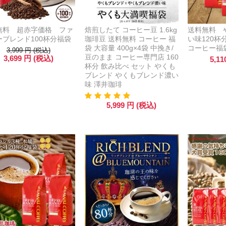
無料 超赤字価格 ファ
焙煎したて コーヒー豆 1.6kg
送料無料 
ーブレンド100杯分福袋
珈琲豆 送料無料 コーヒー 福
い味120
袋 大容量 400g×4袋 中挽き/
コーヒー福
3,999
円
(税込)
豆のまま コーヒー専門店 160
3,699
円
(税込)
5,11
杯分 飲み比べ セット やくも
ブレンド やくもブレンド濃い
味 澤井珈琲
5,999
円
(税込)