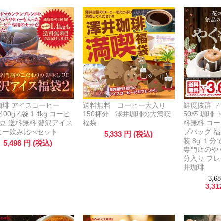
珈琲 アイスコーヒー
送料無料 コーヒー大入り
鮮度抜群 
 400g 4袋 1.4kg コーヒ
150杯分 澤井珈琲の大満喫
50杯 珈琲
 豆 送料無料 贅沢アイス
福袋
料無料 コー
ヒー飲み比べセット
プバッグ 福袋
5,333
円
(税込)
装 8g １
5,498
円
(税込)
専門店のや
分入り ブレ
井珈琲
3,68
3,31