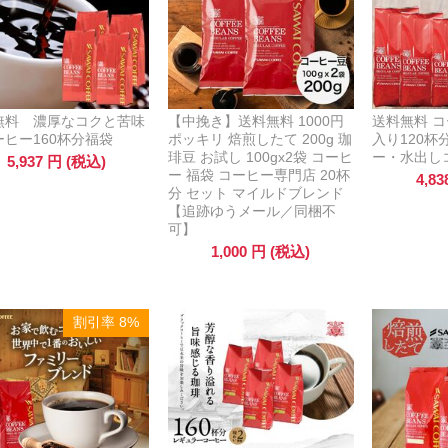
無料 濃厚なコクと苦味
【中挽き】送料無料 1000円
送料無料 
ーヒー160杯分福袋
ポッキリ 焙煎したて 200g 珈
入り120
琲豆 お試し 100gx2袋 コーヒ
ー・水出し
5,937
円
(税込)
ー 福袋 コーヒー専門店 20杯
4,83
分 セット マイルドブレンド
【追跡ゆうメール／同梱不
可】
1,000
円
(税込)
割引率 8%