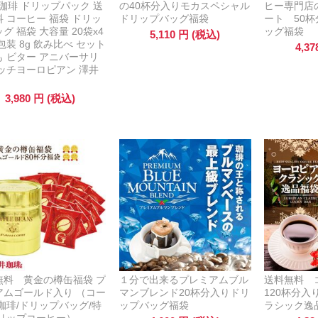
 珈琲 ドリップパック 送
の40杯分入りモカスペシャル
ヒー専門店
 コーヒー 福袋 ドリッ
ドリップバッグ福袋
ート 50
グ 福袋 大容量 20袋x4
ッグ福袋
5,110
円
(税込)
包装 8g 飲み比べ セット
4,37
も ビター アニバーサリ
リッチヨーロピアン 澤井
3,980
円
(税込)
無料 黄金の樽缶福袋 プ
１分で出来るプレミアムブル
送料無料 
アムゴールド入り （コー
マンブレンド20杯分入りドリ
120杯分
珈琲/ドリップバッグ/特
ップバッグ福袋
ラシック逸