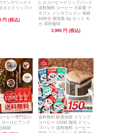
のマンデリンスイ
レスコーヒードリップパック
杯分入りドリップバ
送料無料 コーヒー 大容量 デ
カフェ ノンカフェイン 福袋
50杯分 個包装 8g セット モ
8
円
(税込)
カ 澤井珈琲
3,980
円
(税込)
コーヒー専門店の
送料無料 鮮度抜群 ドリップ
入りヨーロピアンク
コーヒー 150杯 珈琲 ドリッ
品福袋
プパック 送料無料 コーヒー