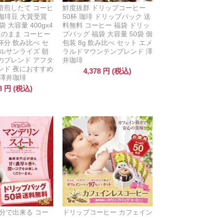
焙煎したて コーヒ
鮮度抜群 ドリップコーヒー
g 珈琲豆 大賞受賞
50杯 珈琲 ドリップパック 送
 大容量 400gx4
料無料 コーヒー 福袋 ドリッ
豆のまま コーヒー
プバッグ 福袋 大容量 50袋 個
0杯分 飲み比べ セ
包装 8g 飲み比べ セット エメ
ルサンライズ 朝
ラルドマウンテンブレンド 澤
のブレンド アフタ
井珈琲
ンド 夜におすすめ
4,378
円
(税込)
 澤井珈琲
8
円
(税込)
分で出来る コー
ドリップコーヒー カフェイン