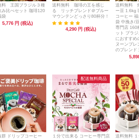
無料 王国ブラジル３種
送料無料 珈琲の王を感じ
送料無料 
み比べセット 珈琲120
る リッチブレンド＠ブルー
ー豆 1.6k
福袋
マウンテンどっさり80杯分！
コーヒー 福袋
袋 中挽き/
5,776
円
(税込)
専門店 16
4,290
円
(税込)
ット ブラジ
におすすめ
ヌーンブレ
のブレンド
5,89
配送無料商品
抜群 ドリップコーヒー
１分で出来る コーヒー専門店
送料無料 １