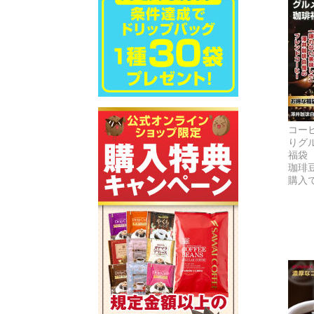
コー
りグ
福袋
珈琲
購入