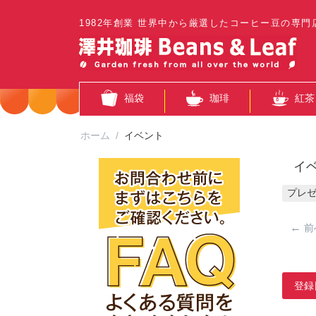
1982年創業 世界中から厳選したコーヒー豆の専門
福袋
珈琲
紅茶
ホーム
/
イベント
イ
プレ
前
登録