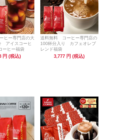
コーヒー専門店の大
送料無料 コーヒー専門店の
杯分 アイスコーヒ
100杯分入り カフェオレブ
コーヒー福袋
レンド福袋
8
円
(税込)
3,777
円
(税込)