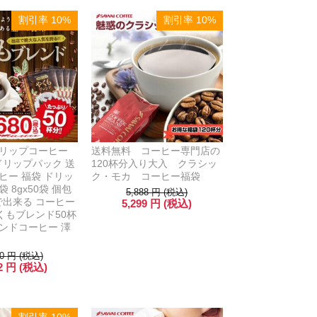
割引率 10%
割引率 10%
ドリップコーヒー
送料無料 コーヒー専門店の
 ドリップパック 送
120杯分入り大入 クラシッ
ヒー 福袋 ドリッ
ク・モカ コーヒー福袋
 8gx50袋 個包
5,888
円
(税込)
分で出来る コーヒー
5,299
円
(税込)
くもブレンド50杯
ンドコーヒー 澤
0
円
(税込)
2
円
(税込)