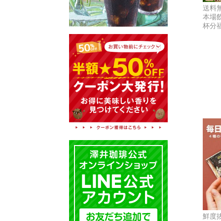
送料
本場飲
杯分
鮮度