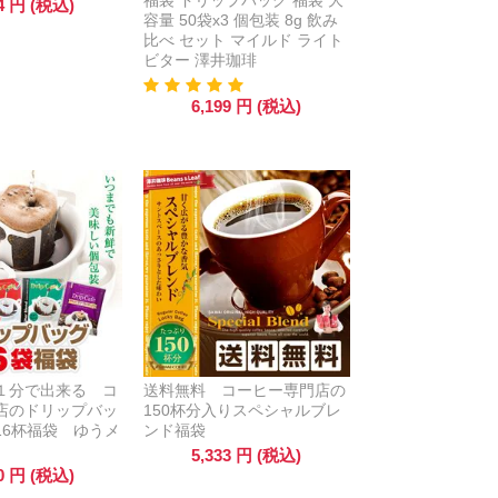
福袋 ドリップバッグ 福袋 大
4
円
(税込)
容量 50袋x3 個包装 8g 飲み
比べ セット マイルド ライト
ビター 澤井珈琲
6,199
円
(税込)
１分で出来る コ
送料無料 コーヒー専門店の
店のドリップバッ
150杯分入りスペシャルブレ
16杯福袋 ゆうメ
ンド福袋
5,333
円
(税込)
0
円
(税込)