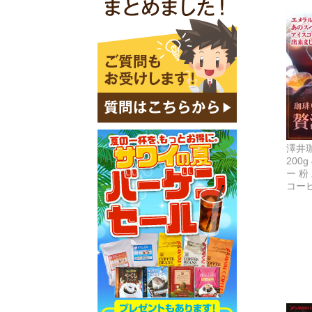
澤井
200g
ー 粉
コー