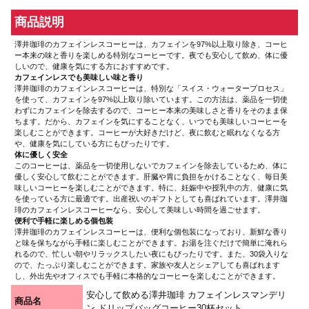
商品説明
澤井珈琲のカフェインレスコーヒーは、カフェインを97%以上取り除き、コーヒ
ー本来の味と香りを楽しめる特別なコーヒーです。夜でも安心して飲め、体に優
しいので、健康を気にする方におすすめです。
カフェインレスでも美味しい味と香り
澤井珈琲のカフェインレスコーヒーは、特別な「スイス・ウォータープロセス」
を使って、カフェインを97%以上取り除いています。この方法は、薬品を一切使
わずにカフェインを除去するので、コーヒー本来の美味しさと香りをそのまま保
ちます。だから、カフェインを気にすることなく、いつでも美味しいコーヒーを
楽しむことができます。コーヒーが大好きだけど、夜に飲むと眠れなくなる方
や、健康を気にしている方にもぴったりです。
体に優しく安全
このコーヒーは、薬品を一切使用しないでカフェインを除去しているため、体に
優しく安心して飲むことができます。肝臓や胃に負担をかけることなく、毎日美
味しいコーヒーを楽しむことができます。特に、妊娠中や授乳中の方、健康に気
を使っている方に最適です。出産祝いのギフトとしても喜ばれています。澤井珈
琲のカフェインレスコーヒーなら、安心して美味しい時間を過ごせます。
便利で手軽に楽しめる個包装
澤井珈琲のカフェインレスコーヒーは、便利な個包装になっており、新鮮な香り
と味を保ちながら手軽に楽しむことができます。お湯を注ぐだけで簡単に淹れら
れるので、忙しい朝やリラックスしたい夜にもぴったりです。また、30袋入りな
ので、たっぷり楽しむことができます。家族や友人とシェアしても喜ばれます
し、外出先やオフィスでも手軽に本格的なコーヒーを楽しむことができます。
安心して飲める澤井珈琲 カフェインレスマンデリ
商品名
ン ドリップバッグコーヒー30杯セット