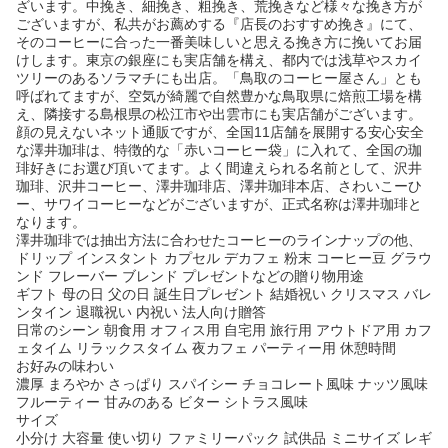
ざいます。中挽き、細挽き、粗挽き、荒挽きなど様々な挽き方が
ございますが、私共がお薦めする『店長のおすすめ挽き』にて、
そのコーヒーに合った一番美味しいと思える挽き方に挽いてお届
けします。東京の銀座にも実店舗を構え、都内では浅草やスカイ
ツリーのあるソラマチにも出店。「鳥取のコーヒー屋さん」とも
呼ばれてますが、空気が綺麗で自然豊かな鳥取県に焙煎工場を構
え、隣接する島根県の松江市や出雲市にも実店舗がございます。
顔の見えないネット通販ですが、全国11店舗を展開する安心安全
な澤井珈琲は、特徴的な「赤いコーヒー袋」に入れて、全国の珈
琲好きにお選び頂いてます。よく間違えられる名前として、沢井
珈琲、沢井コーヒー、澤井珈琲店、澤井珈琲本店、さわいこーひ
ー、サワイコーヒーなどがございますが、正式名称は澤井珈琲と
なります。
澤井珈琲では抽出方法に合わせたコーヒーのラインナップの他、
ドリップ インスタント カプセル デカフェ 粉末 コーヒー豆 グラウ
ンド フレーバー ブレンド プレゼントなどの贈り物用途
ギフト 母の日 父の日 誕生日プレゼント 結婚祝い クリスマス バレ
ンタイン 退職祝い 内祝い 法人向け贈答
日常のシーン 朝食用 オフィス用 自宅用 旅行用 アウトドア用 カフ
ェタイム リラックスタイム 夜カフェ パーティー用 休憩時間
お好みの味わい
濃厚 まろやか さっぱり スパイシー チョコレート風味 ナッツ風味
フルーティー 甘みのある ビター シトラス風味
サイズ
小分け 大容量 使い切り ファミリーパック 試供品 ミニサイズ レギ