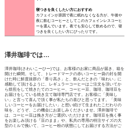
寝つきを良くしたい方におすすめ
カフェインが原因で夜に眠れなくなる方が、午後や
夜に飲むコーヒーとしてこのカフェインレスコーヒ
ーを選んでいます。夜でも安心して飲めるので、寝
つきを良くしたい方にぴったりです。
澤井珈琲では…
澤井珈琲(さわいこーひー)では、お客様のお家に商品が届き、箱を
開けた瞬間。そして、トレードマークの赤いコーヒー袋の封を開
けた時に鮮度抜群の「香り高さ」と、飲んだときの「味わい」に
感動して頂けるように、レギュラーコーヒーはご注文を頂いてか
ら焙煎をして焼きたてのコーヒー、コーヒー豆、珈琲、珈琲豆を
お届けをしている焼き立て珈琲専門店です。お客様に「美味し
い」と言って喜んで頂く事が私たちの喜びと思ってます。「美味
しいコーヒーをお届けしたい」と想い続けて生まれたこだわりの
味を、どうぞ、この機会にお楽しみくださいませ。澤井珈琲で
は、コーヒー豆は挽き方がご選択いただけます。珈琲豆を挽く事
をお楽しみ頂ける『豆のまま』や、私共の専用の特注サイズの大
型のミルで挽いて、コーヒー粉の状態にしてお届けする方法がご