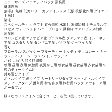
ュラーサイズ バラエティパック 業務用
健康志向
無添加 無糖 低カロリー カフェインレス 低酸 抗酸化作用 ダイエッ
ト向け
製法
スペシャルティ クラフト 直火焙煎 水出し 瞬間冷却 ナチュラルプ
ロセス ウォッシュド ハニープロセス 微粉砕 エアロプレス抽出
原産国
コロンビア産 エチオピア産 ブラジル産 グアテマラ産 インドネシ
ア産 コスタリカ産 タンザニア産 パナマ産 ジャマイカ産
香り
フローラル スパイシー フルーティー ナッティ チョコレート キャ
ラメル ベリー シトラス ワイン ウッディ
お召し上がり頂く時間帯
朝用 昼用 夜用 休憩用 夜更かし用 朝食後用 昼食後用 夕食後用 午
後のティータイム用
持ち運びタイプ
ボトルタイプ 缶タイプ カートリッジタイプ ペットボトルタイプ
スティックタイプ 携帯用 持ち歩き用 旅行用パック アウトドア用
ポータブル
様々なカフェタイムに合うコーヒーを取り扱っています。