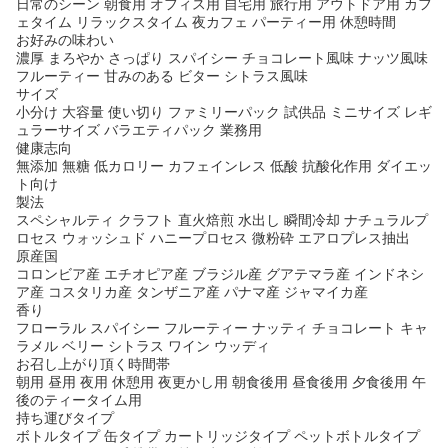
日常のシーン 朝食用 オフィス用 自宅用 旅行用 アウトドア用 カフ
ェタイム リラックスタイム 夜カフェ パーティー用 休憩時間
お好みの味わい
濃厚 まろやか さっぱり スパイシー チョコレート風味 ナッツ風味
フルーティー 甘みのある ビター シトラス風味
サイズ
小分け 大容量 使い切り ファミリーパック 試供品 ミニサイズ レギ
ュラーサイズ バラエティパック 業務用
健康志向
無添加 無糖 低カロリー カフェインレス 低酸 抗酸化作用 ダイエッ
ト向け
製法
スペシャルティ クラフト 直火焙煎 水出し 瞬間冷却 ナチュラルプ
ロセス ウォッシュド ハニープロセス 微粉砕 エアロプレス抽出
原産国
コロンビア産 エチオピア産 ブラジル産 グアテマラ産 インドネシ
ア産 コスタリカ産 タンザニア産 パナマ産 ジャマイカ産
香り
フローラル スパイシー フルーティー ナッティ チョコレート キャ
ラメル ベリー シトラス ワイン ウッディ
お召し上がり頂く時間帯
朝用 昼用 夜用 休憩用 夜更かし用 朝食後用 昼食後用 夕食後用 午
後のティータイム用
持ち運びタイプ
ボトルタイプ 缶タイプ カートリッジタイプ ペットボトルタイプ