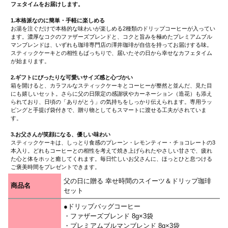
フェタイムをお届けします。
1.本格派なのに簡単・手軽に楽しめる
お湯を注ぐだけで本格的な味わいが楽しめる2種類のドリップコーヒーが入ってい
ます。濃厚なコクのファザーズブレンドと、コクと旨みを極めたプレミアムブル
マンブレンドは、いずれも珈琲専門店の澤井珈琲が自信を持ってお届けする味。
スティックケーキとの相性もばっちりで、届いたその日から幸せなカフェタイム
が始まります。
2.ギフトにぴったりな可愛いサイズ感と心づかい
箱を開けると、カラフルなスティックケーキとコーヒーが整然と並んだ、見た目
にも嬉しいセット。さらに父の日限定の感謝状やカーネーション（造花）も添え
られており、日頃の「ありがとう」の気持ちをしっかり伝えられます。専用ラッ
ピングと手提げ袋付きで、贈り物としてもスマートに渡せる工夫がされていま
す。
3.お父さんが笑顔になる、優しい味わい
スティックケーキは、しっとり食感のプレーン・レモンティー・チョコレートの3
本入り。どれもコーヒーとの相性を考えて焼き上げられたやさしい甘さで、疲れ
た心と体をホッと癒してくれます。毎日忙しいお父さんに、ほっとひと息つける
ご褒美時間をプレゼントできます。
父の日に贈る 幸せ時間のスイーツ＆ドリップ珈琲
商品名
セット
●ドリップバッグコーヒー
・ファザーズブレンド 8g×3袋
・プレミアムブルマンブレンド 8g×3袋