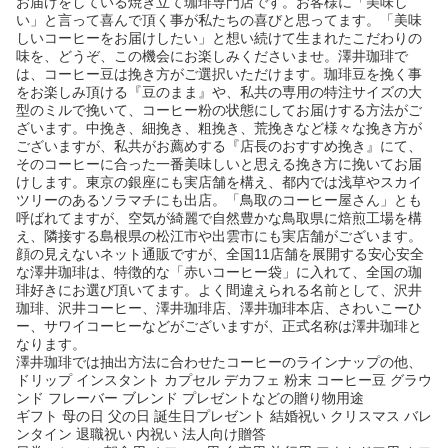
お届けをしている焼き立て珈琲専門店です。お客様に「美味し
い」と言って喜んで頂く事が私たちの喜びと思ってます。「美味
しいコーヒーをお届けしたい」と想い続けて生まれたこだわりの
味を、どうぞ、この機会にお楽しみくださいませ。澤井珈琲で
は、コーヒー豆は挽き方がご選択いただけます。珈琲豆を挽く事
をお楽しみ頂ける『豆のまま』や、私共の専用の特注サイズの大
型のミルで挽いて、コーヒー粉の状態にしてお届けする方法がご
ざいます。中挽き、細挽き、粗挽き、荒挽きなど様々な挽き方が
ございますが、私共がお薦めする『店長のおすすめ挽き』にて、
そのコーヒーに合った一番美味しいと思える挽き方に挽いてお届
けします。東京の銀座にも実店舗を構え、都内では浅草やスカイ
ツリーのあるソラマチにも出店。「鳥取のコーヒー屋さん」とも
呼ばれてますが、空気が綺麗で自然豊かな鳥取県に焙煎工場を構
え、隣接する島根県の松江市や出雲市にも実店舗がございます。
顔の見えないネット通販ですが、全国11店舗を展開する安心安全
な澤井珈琲は、特徴的な「赤いコーヒー袋」に入れて、全国の珈
琲好きにお選び頂いてます。よく間違えられる名前として、沢井
珈琲、沢井コーヒー、澤井珈琲店、澤井珈琲本店、さわいこーひ
ー、サワイコーヒーなどがございますが、正式名称は澤井珈琲と
なります。
澤井珈琲では抽出方法に合わせたコーヒーのラインナップの他、
ドリップ インスタント カプセル デカフェ 粉末 コーヒー豆 グラウ
ンド フレーバー ブレンド プレゼントなどの贈り物用途
ギフト 母の日 父の日 誕生日プレゼント 結婚祝い クリスマス バレ
ンタイン 退職祝い 内祝い 法人向け贈答