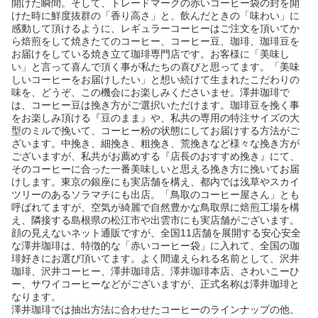
開けた瞬間。そして、トレードマークの赤いコーヒー袋の封を開
けた時に鮮度抜群の「香り高さ」と、飲んだときの「味わい」に
感動して頂けるように、レギュラーコーヒーはご注文を頂いてか
ら焙煎をして焼きたてのコーヒー、コーヒー豆、珈琲、珈琲豆を
お届けをしている焼き立て珈琲専門店です。お客様に「美味し
い」と言って喜んで頂く事が私たちの喜びと思ってます。「美味
しいコーヒーをお届けしたい」と想い続けて生まれたこだわりの
味を、どうぞ、この機会にお楽しみくださいませ。澤井珈琲で
は、コーヒー豆は挽き方がご選択いただけます。珈琲豆を挽く事
をお楽しみ頂ける『豆のまま』や、私共の専用の特注サイズの大
型のミルで挽いて、コーヒー粉の状態にしてお届けする方法がご
ざいます。中挽き、細挽き、粗挽き、荒挽きなど様々な挽き方が
ございますが、私共がお薦めする『店長のおすすめ挽き』にて、
そのコーヒーに合った一番美味しいと思える挽き方に挽いてお届
けします。東京の銀座にも実店舗を構え、都内では浅草やスカイ
ツリーのあるソラマチにも出店。「鳥取のコーヒー屋さん」とも
呼ばれてますが、空気が綺麗で自然豊かな鳥取県に焙煎工場を構
え、隣接する島根県の松江市や出雲市にも実店舗がございます。
顔の見えないネット通販ですが、全国11店舗を展開する安心安全
な澤井珈琲は、特徴的な「赤いコーヒー袋」に入れて、全国の珈
琲好きにお選び頂いてます。よく間違えられる名前として、沢井
珈琲、沢井コーヒー、澤井珈琲店、澤井珈琲本店、さわいこーひ
ー、サワイコーヒーなどがございますが、正式名称は澤井珈琲と
なります。
澤井珈琲では抽出方法に合わせたコーヒーのラインナップの他、