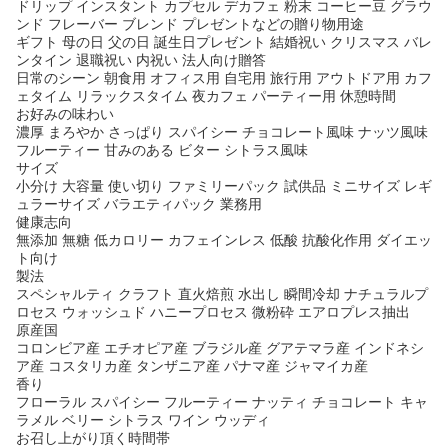
ドリップ インスタント カプセル デカフェ 粉末 コーヒー豆 グラウ
ンド フレーバー ブレンド プレゼントなどの贈り物用途
ギフト 母の日 父の日 誕生日プレゼント 結婚祝い クリスマス バレ
ンタイン 退職祝い 内祝い 法人向け贈答
日常のシーン 朝食用 オフィス用 自宅用 旅行用 アウトドア用 カフ
ェタイム リラックスタイム 夜カフェ パーティー用 休憩時間
お好みの味わい
濃厚 まろやか さっぱり スパイシー チョコレート風味 ナッツ風味
フルーティー 甘みのある ビター シトラス風味
サイズ
小分け 大容量 使い切り ファミリーパック 試供品 ミニサイズ レギ
ュラーサイズ バラエティパック 業務用
健康志向
無添加 無糖 低カロリー カフェインレス 低酸 抗酸化作用 ダイエッ
ト向け
製法
スペシャルティ クラフト 直火焙煎 水出し 瞬間冷却 ナチュラルプ
ロセス ウォッシュド ハニープロセス 微粉砕 エアロプレス抽出
原産国
コロンビア産 エチオピア産 ブラジル産 グアテマラ産 インドネシ
ア産 コスタリカ産 タンザニア産 パナマ産 ジャマイカ産
香り
フローラル スパイシー フルーティー ナッティ チョコレート キャ
ラメル ベリー シトラス ワイン ウッディ
お召し上がり頂く時間帯