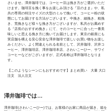
さいませ。澤井珈琲では、コーヒー豆は挽き方がご選択いただ
けます。珈琲豆を挽く事をお楽しみ頂ける『豆のまま』や、私
共の専用の特注サイズの大型のミルで挽いて、コーヒー粉の状
態にしてお届けする方法がございます。中挽き、細挽き、粗挽
き、荒挽きなど様々な挽き方がございますが、私共がお薦めす
る『店長のおすすめ挽き』にて、そのコーヒーに合った一番美
味しいと思える挽き方に挽いてお届けします。東京の銀座にも
実店舗を構える安心安全な澤井珈琲で楽しいお買い物をお楽し
みください。よく間違えられる名前として、沢井珈琲、沢井コ
ーヒー、澤井珈琲店、澤井珈琲本店、さわいこーひー、サワイ
コーヒーなどがございますが、正式名称は澤井珈琲となりま
す。
【このようなシーンにもおすすめです】まとめ買い 大量 大口
注文 法人注文
澤井珈琲では…
澤井珈琲(さわいこーひー)では、お客様のお家に商品が届き、箱を