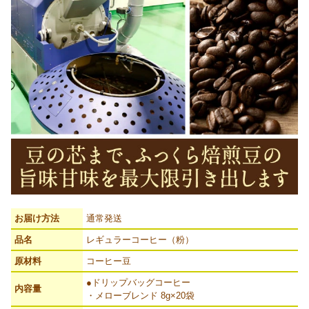
お届け方法
通常発送
品名
レギュラーコーヒー（粉）
原材料
コーヒー豆
●ドリップバッグコーヒー
内容量
・メローブレンド 8g×20袋