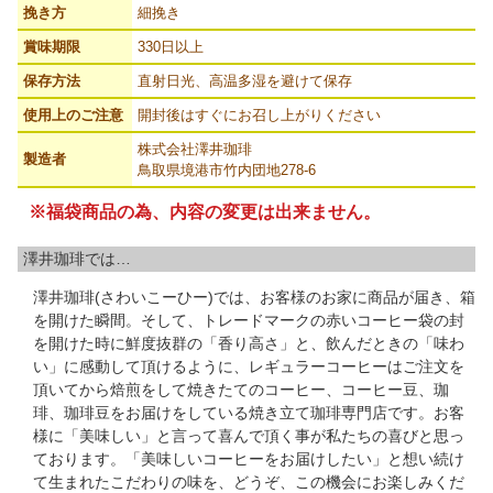
挽き方
細挽き
賞味期限
330日以上
保存方法
直射日光、高温多湿を避けて保存
使用上のご注意
開封後はすぐにお召し上がりください
株式会社澤井珈琲
製造者
鳥取県境港市竹内団地278-6
※福袋商品の為、内容の変更は出来ません。
澤井珈琲では…
澤井珈琲(さわいこーひー)では、お客様のお家に商品が届き、箱
を開けた瞬間。そして、トレードマークの赤いコーヒー袋の封
を開けた時に鮮度抜群の「香り高さ」と、飲んだときの「味わ
い」に感動して頂けるように、レギュラーコーヒーはご注文を
頂いてから焙煎をして焼きたてのコーヒー、コーヒー豆、珈
琲、珈琲豆をお届けをしている焼き立て珈琲専門店です。お客
様に「美味しい」と言って喜んで頂く事が私たちの喜びと思っ
ております。「美味しいコーヒーをお届けしたい」と想い続け
て生まれたこだわりの味を、どうぞ、この機会にお楽しみくだ