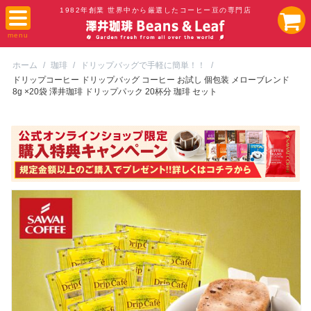
1982年創業 世界中から厳選したコーヒー豆の専門店
ホーム
/
珈琲
/
ドリップバッグで手軽に簡単！！
/
ドリップコーヒー ドリップバッグ コーヒー お試し 個包装 メローブレンド
8g ×20袋 澤井珈琲 ドリップパック 20杯分 珈琲 セット