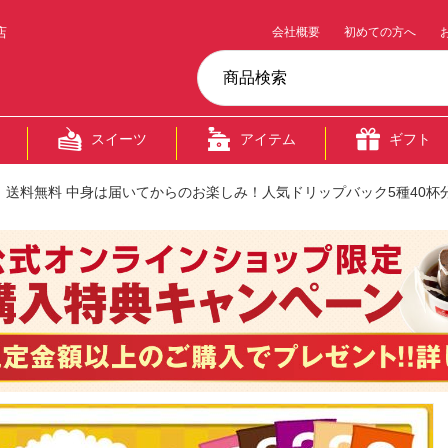
店
会社概要
初めての方へ
スイーツ
アイテム
ギフト
送料無料 中身は届いてからのお楽しみ！人気ドリップバック5種40杯