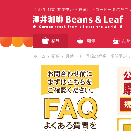
1982年創業 世界中から厳選したコーヒー豆の専門
福袋
珈琲
紅茶
ホーム
/
福袋
/
月替わり・季節の福袋・期間限定
/