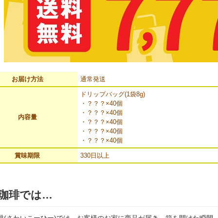
お届け方法
通常発送
ドリップバッグ(1袋8g)
・？？？×40個
・？？？×40個
内容量
・？？？×40個
・？？？×40個
・？？？×40個
賞味期限
330日以上
珈琲では…
琲(さわいこーひー)では、お客様のお家に商品が届き、箱を開けた瞬間