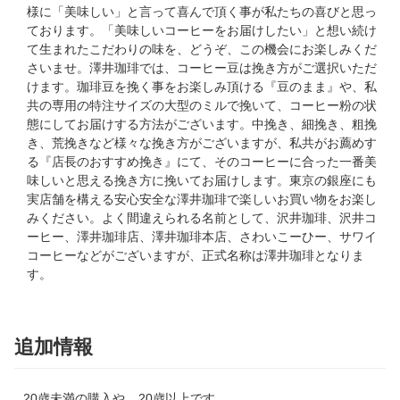
様に「美味しい」と言って喜んで頂く事が私たちの喜びと思っ
ております。「美味しいコーヒーをお届けしたい」と想い続け
て生まれたこだわりの味を、どうぞ、この機会にお楽しみくだ
さいませ。澤井珈琲では、コーヒー豆は挽き方がご選択いただ
けます。珈琲豆を挽く事をお楽しみ頂ける『豆のまま』や、私
共の専用の特注サイズの大型のミルで挽いて、コーヒー粉の状
態にしてお届けする方法がございます。中挽き、細挽き、粗挽
き、荒挽きなど様々な挽き方がございますが、私共がお薦めす
る『店長のおすすめ挽き』にて、そのコーヒーに合った一番美
味しいと思える挽き方に挽いてお届けします。東京の銀座にも
実店舗を構える安心安全な澤井珈琲で楽しいお買い物をお楽し
みください。よく間違えられる名前として、沢井珈琲、沢井コ
ーヒー、澤井珈琲店、澤井珈琲本店、さわいこーひー、サワイ
コーヒーなどがございますが、正式名称は澤井珈琲となりま
す。
追加情報
20歳未満の購入や
20歳以上です。