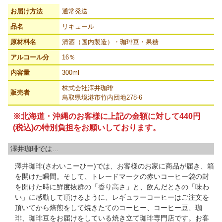
お届け方法
通常発送
品名
リキュール
原材料名
清酒（国内製造）・珈琲豆・果糖
アルコール分
16％
内容量
300ml
株式会社澤井珈琲
販売者
鳥取県境港市竹内団地278-6
※北海道・沖縄のお客様に上記の金額に対して440円
(税込)の特別負担をお願いしております。
澤井珈琲では…
澤井珈琲(さわいこーひー)では、お客様のお家に商品が届き、箱
を開けた瞬間。そして、トレードマークの赤いコーヒー袋の封
を開けた時に鮮度抜群の「香り高さ」と、飲んだときの「味わ
い」に感動して頂けるように、レギュラーコーヒーはご注文を
頂いてから焙煎をして焼きたてのコーヒー、コーヒー豆、珈
琲、珈琲豆をお届けをしている焼き立て珈琲専門店です。お客