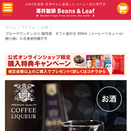
1982年創業 世界中から厳選したコーヒー豆の専門店
ホーム
/
アイテム
/
お酒
/
ブルーマウンテン入り 珈琲酒 ギフト箱付き 300ml（コーヒーリキュール/
贈り物）※冷凍便同梱不可