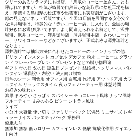
ツリーのあるソラマチにも出店。「鳥取のコーヒー屋さん」とも
呼ばれてますが、空気が綺麗で自然豊かな鳥取県に焙煎工場を構
え、隣接する島根県の松江市や出雲市にも実店舗がございます。
顔の見えないネット通販ですが、全国11店舗を展開する安心安全
な澤井珈琲は、特徴的な「赤いコーヒー袋」に入れて、全国の珈
琲好きにお選び頂いてます。よく間違えられる名前として、沢井
珈琲、沢井コーヒー、澤井珈琲店、澤井珈琲本店、さわいこーひ
ー、サワイコーヒーなどがございますが、正式名称は澤井珈琲と
なります。
澤井珈琲では抽出方法に合わせたコーヒーのラインナップの他、
ドリップ インスタント カプセル デカフェ 粉末 コーヒー豆 グラウ
ンド フレーバー ブレンド プレゼントなどの贈り物用途
ギフト 母の日 父の日 誕生日プレゼント 結婚祝い クリスマス バレ
ンタイン 退職祝い 内祝い 法人向け贈答
日常のシーン 朝食用 オフィス用 自宅用 旅行用 アウトドア用 カフ
ェタイム リラックスタイム 夜カフェ パーティー用 休憩時間
お好みの味わい
濃厚 まろやか さっぱり スパイシー チョコレート風味 ナッツ風味
フルーティー 甘みのある ビター シトラス風味
サイズ
小分け 大容量 使い切り ファミリーパック 試供品 ミニサイズ レギ
ュラーサイズ バラエティパック 業務用
健康志向
無添加 無糖 低カロリー カフェインレス 低酸 抗酸化作用 ダイエッ
ト向け