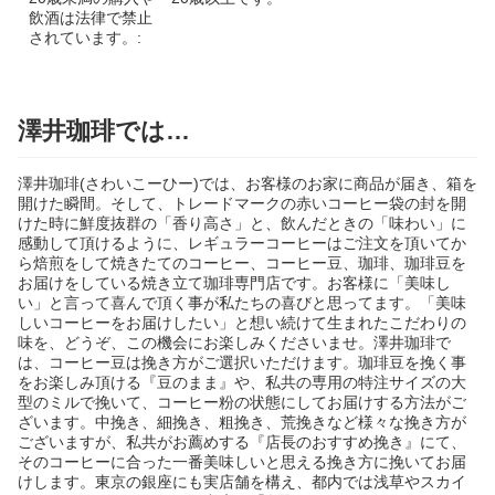
飲酒は法律で禁止
されています。:
澤井珈琲では…
澤井珈琲(さわいこーひー)では、お客様のお家に商品が届き、箱を
開けた瞬間。そして、トレードマークの赤いコーヒー袋の封を開
けた時に鮮度抜群の「香り高さ」と、飲んだときの「味わい」に
感動して頂けるように、レギュラーコーヒーはご注文を頂いてか
ら焙煎をして焼きたてのコーヒー、コーヒー豆、珈琲、珈琲豆を
お届けをしている焼き立て珈琲専門店です。お客様に「美味し
い」と言って喜んで頂く事が私たちの喜びと思ってます。「美味
しいコーヒーをお届けしたい」と想い続けて生まれたこだわりの
味を、どうぞ、この機会にお楽しみくださいませ。澤井珈琲で
は、コーヒー豆は挽き方がご選択いただけます。珈琲豆を挽く事
をお楽しみ頂ける『豆のまま』や、私共の専用の特注サイズの大
型のミルで挽いて、コーヒー粉の状態にしてお届けする方法がご
ざいます。中挽き、細挽き、粗挽き、荒挽きなど様々な挽き方が
ございますが、私共がお薦めする『店長のおすすめ挽き』にて、
そのコーヒーに合った一番美味しいと思える挽き方に挽いてお届
けします。東京の銀座にも実店舗を構え、都内では浅草やスカイ