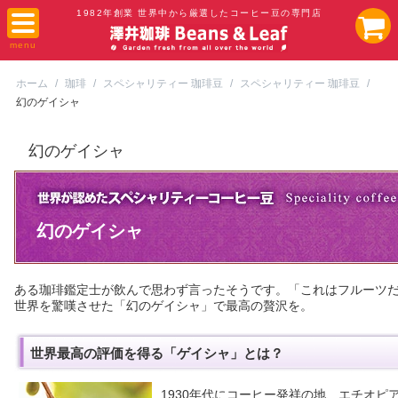
1982年創業 世界中から厳選したコーヒー豆の専門店
ホーム
/
珈琲
/
スペシャリティー 珈琲豆
/
スペシャリティー 珈琲豆
/
幻のゲイシャ
幻のゲイシャ
幻のゲイシャ
ある珈琲鑑定士が飲んで思わず言ったそうです。「これはフルーツ
世界を驚嘆させた「幻のゲイシャ」で最高の贅沢を。
世界最高の評価を得る「ゲイシャ」とは？
1930年代にコーヒー発祥の地、エチオピ