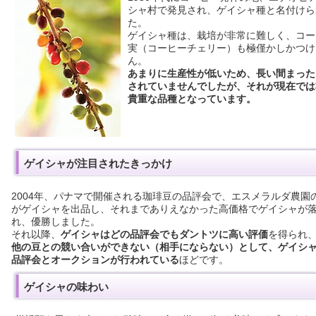
シャ村で発見され、ゲイシャ種と名付けら
た。
ゲイシャ種は、栽培が非常に難しく、コー
実（コーヒーチェリー）も極僅かしかつけ
ん。
あまりに生産性が低いため、長い間まった
されていませんでしたが、それが現在では
貴重な品種となっています。
ゲイシャが注目されたきっかけ
2004年、パナマで開催される珈琲豆の品評会で、エスメラルダ農園
がゲイシャを出品し、それまでありえなかった高価格でゲイシャが
れ、優勝しました。
それ以降、
ゲイシャはどの品評会でもダントツに高い評価
を得られ
他の豆との競い合いができない（相手にならない）として、ゲイシ
品評会とオークションが行われている
ほどです。
ゲイシャの味わい