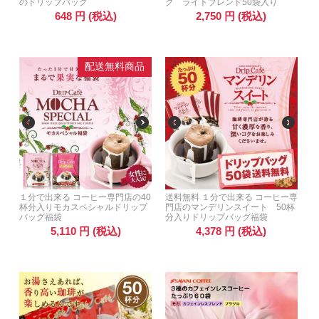
のドリップバッグ
グ ライトブレンド50袋入り
648
円
(税込)
2,750
円
(税込)
配送無料商品
１分で出来る コーヒー専門店の40
送料無料 １分で出来る コーヒー専
杯分入りモカスペシャルドリップ
門店のマンデリンスイート 50杯
バッグ福袋
分入りドリップバッグ福袋
5,110
円
(税込)
4,378
円
(税込)