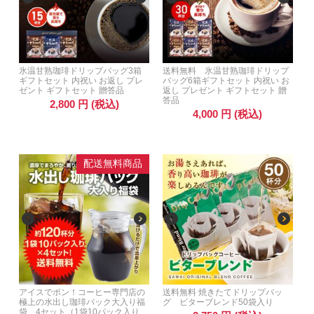
氷温甘熟珈琲ドリップバッグ3箱
送料無料 氷温甘熟珈琲ドリップ
ギフトセット 内祝い お返し プレ
バッグ6箱ギフトセット 内祝い お
ゼント ギフトセット 贈答品
返し プレゼント ギフトセット 贈
答品
2,800
円
(税込)
4,000
円
(税込)
配送無料商品
アイスでポン！コーヒー専門店の
送料無料 焼きたてドリップバッ
極上の水出し珈琲パック大入り福
グ ビターブレンド50袋入り
袋 4セット（1袋10パック入り