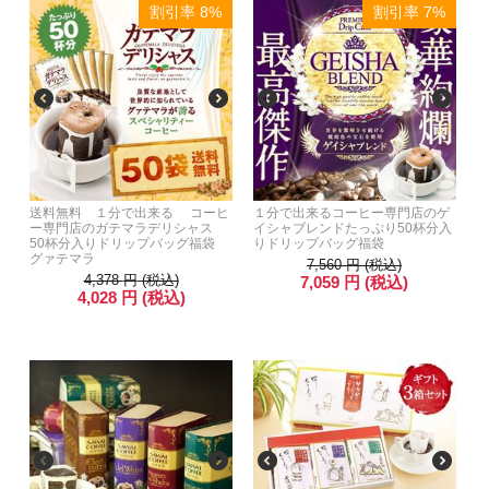
割引率 8%
割引率 7%
送料無料 １分で出来る コーヒ
１分で出来るコーヒー専門店のゲ
ー専門店のガテマラデリシャス
イシャブレンドたっぷり50杯分入
50杯分入りドリップバッグ福袋
りドリップバッグ福袋
グァテマラ
7,560
円
(税込)
4,378
円
(税込)
7,059
円
(税込)
4,028
円
(税込)