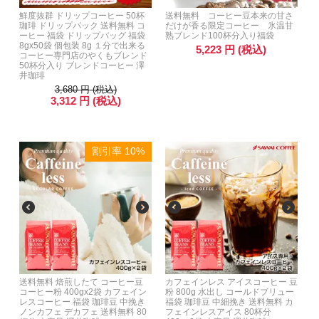
鮮度抜群 ドリップコーヒー 50杯
送料無料 コーヒー豆本来の甘さ
珈琲 ドリップパック 送料無料 コ
だけが香る限定コーヒー 氷温甘
ーヒー 福袋 ドリップバッグ 福袋
熟ブレンド100杯分入り福袋
8gx50袋 個包装 8g １分で出来る
5,223
円
(税込)
コーヒー専門店のやくもブレンド
50杯分入り ブレンドコーヒー 澤
井珈琲
3,680
円
(税込)
3,312
円
(税込)
割引率 10%
送料無料 焙煎したて コーヒー豆
カフェインレス アイスコーヒー 豆
コーヒー粉 400gx2袋 カフェイン
粉 800g 水出し コールドブリュー
レスコーヒー 福袋 珈琲豆 中挽き
福袋 珈琲豆 中細挽き 送料無料 カ
ノンカフェ デカフェ 送料無料 80
フェインレスアイス 80杯分