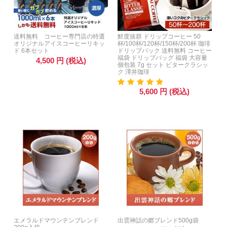
送料無料 コーヒー専門店の特選
鮮度抜群 ドリップコーヒー 50
オリジナルアイスコーヒーリキッ
杯/100杯/120杯/150杯/200杯 珈琲
ド 6本セット
ドリップパック 送料無料 コーヒー
福袋 ドリップバッグ 福袋 大容量
4,500
円
(税込)
個包装 7g セット ビタークラシッ
ク 澤井珈琲
5,600
円
(税込)
エメラルドマウンテンブレンド
出雲神話の郷ブレンド500g袋