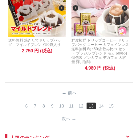
送料無料 焼きたてドリップバッ
鮮度抜群 ドリップコーヒー ドリッ
グ マイルドブレンド50袋入り
プバッグ コーヒー カフェインレス
送料無料 8g×60袋 飲み比べ セッ
2,750
円
(税込)
ト ブラジル ブレンド モカ 60杯分
個包装 ノンカフェ デカフェ 大容
量 澤井珈琲
4,980
円
(税込)
前へ
6
7
8
9
10
11
12
13
14
15
次へ
人気のランキング