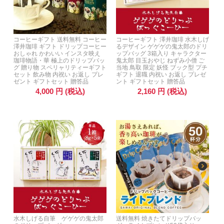
コーヒーギフト 送料無料 コーヒー
コーヒーギフト 澤井珈琲 水木しげ
澤井珈琲 ギフト ドリップコーヒー
るデザイン ゲゲゲの鬼太郎のドリ
おしゃれ かわいい インスタ映え
ップバッグ 3箱入り キャラクター
珈琲物語・華 極上のドリップバッ
鬼太郎 目玉おやじ ねずみ小僧 ご
グ 贈り物 スペリャリティーギフト
当地 鳥取 限定 妖怪 ブック型 プチ
セット 飲み物 内祝い お返し プレ
ギフト 退職 内祝い お返し プレゼ
ゼント ギフトセット 贈答品
ント ギフトセット 贈答品
4,000
円
(税込)
2,160
円
(税込)
水木しげる自筆 ゲゲゲの鬼太郎
送料無料 焼きたてドリップバッ