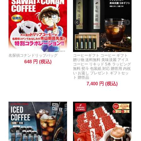
名探偵コナンドリップバッグ
コーヒーギフト コーヒー ギフト
贈り物 送料無料 美味淡麗 アイス
648
円
(税込)
コーヒー リキッド 5本 ラッピング
無料 熨斗 包装紙 対応 贈答用 内祝
い お返し プレゼント ギフトセッ
ト 贈答品
7,400
円
(税込)