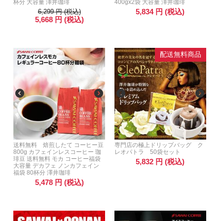
杯分 大容量 澤井珈琲
400gx2袋 大容量 澤井珈琲
5,834
円
(税込)
6,299
円
(税込)
5,668
円
(税込)
配送無料商品
送料無料 焙煎したて コーヒー豆
専門店の極上ドリップバッグ ク
800g カフェインレスコーヒー 珈
レオパトラ 50袋セット
琲豆 送料無料 モカ コーヒー福袋
5,832
円
(税込)
大容量 デカフェ ノンカフェイン
福袋 80杯分 澤井珈琲
5,478
円
(税込)