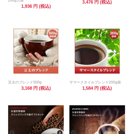
200g入袋
3,476
円
(税込)
1,936
円
(税込)
豆太のブレンド500g
サマースタイルブレンド200g袋
3,168
円
(税込)
1,584
円
(税込)