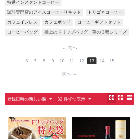
特選インスタントコーヒー
珈琲専門店のアイスコーヒーリキッド
トリゴネコーヒー
カフェインレス
カフェポッド
コーヒーギフトセット
コーヒーバッグ
極上のドリップバッグ 華の３種シリーズ
前へ
6
7
8
9
10
11
12
13
14
15
次へ
登録日時の新しい順
32 件ずつ表示