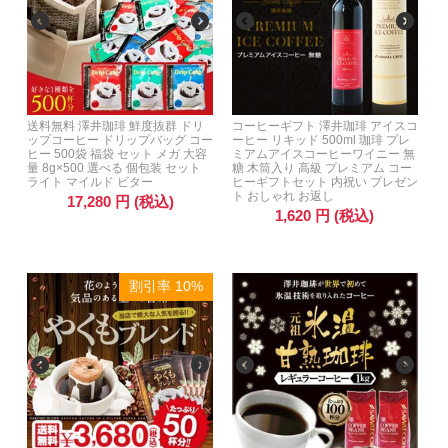
送料無料 澤井珈琲 鮮度抜群 ドリ
コーヒーギフト 澤井珈琲 アイスコ
ップコーヒー ドリップバッグ コー
ーヒー リキッド 500ml 珈琲 プレ
ヒー 500袋 福袋 セット メガ 大容
ミアムアイスコーヒーワイニー 無
量 8g×500 選べる 個包装 セット
糖 木筒入り 高級 プレミアム コー
ライト マイルド ビター
ヒーギフトセット 内祝い プレゼン
ト おしゃれ お返し
17,280
円
(税込)
1,620
円
(税込)
割引率 10%