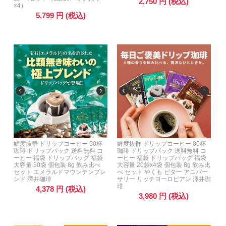
2,750
円
(税込)
×4）
5,799
円
(税込)
鮮度抜群 ドリップコーヒー 50杯
鮮度抜群 ドリップコーヒー 80杯
珈琲 ドリップパック 送料無料 コ
珈琲 ドリップパック 送料無料 コ
ーヒー 福袋 ドリップバッグ 福袋
ーヒー 福袋 ドリップバッグ 福袋
大容量 50袋 個包装 8g 飲み比べ
大容量 20袋x4袋 個包装 8g 飲み比
セット エメラルドマウンテンブレ
べ セット やくも ビター アニバー
ンド 澤井珈琲
サリー リッチヨーロピアン 澤井珈
琲
4,378
円
(税込)
3,980
円
(税込)