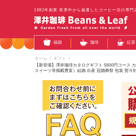
1982年創業 世界中から厳選したコーヒー豆の専門
福袋
珈琲
紅茶
ホーム
/
ギフト
/
【新登場】澤井珈琲カタログギフト 5800円コース 
スイーツ等掲載豊富）結婚 出産 冠婚葬祭 包装 熨斗対