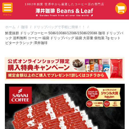
1982年創業 世界中から厳選したコーヒー豆の専門店
ホーム
/
珈琲
/
ドリップバッグで手軽に簡単！！
/
鮮度抜群 ドリップコーヒー 50杯/100杯/120杯/150杯/200杯 珈琲 ドリップパ
ック 送料無料 コーヒー 福袋 ドリップバッグ 福袋 大容量 個包装 7g セット
ビタークラシック 澤井珈琲