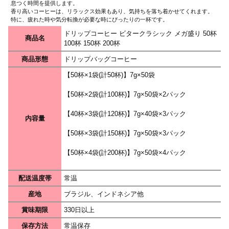
息つく時間を提供します。
香り高いコーヒーは、リラックス効果もあり、気持ちを落ち着かせてくれます。
特に、疲れた時や気分転換が必要な時にぴったりの一杯です。
ドリップコーヒー ビタークラシック メガ盛り 50杯
商品名
100杯 150杯 200杯
商品形態
ドリップバッグコーヒー
【50杯×1袋(計50杯)】7g×50袋
【50杯×2袋(計100杯)】7g×50袋×2パック
【40杯×3袋(計120杯)】7g×40袋×3パック
内容量
【50杯×3袋(計150杯)】7g×50袋×3パック
【50杯×4袋(計200杯)】7g×50袋×4パック
配送温度帯
常温
産地
ブラジル、インドネシア他
賞味期限
330日以上
保存方法
常温保存