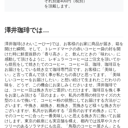
ぞれ別途400円（税別）
を頂戴します。
澤井珈琲では…
澤井珈琲(さわいこーひー)では、お客様のお家に商品が届き、箱を
開けた瞬間。そして、トレードマークの赤いコーヒー袋の封を開
けた時に鮮度抜群の「香り高さ」と、飲んだときの「味わい」に
感動して頂けるように、レギュラーコーヒーはご注文を頂いてか
ら焙煎をして焼きたてのコーヒー、コーヒー豆、珈琲、珈琲豆を
お届けをしている焼き立て珈琲専門店です。お客様に「美味し
い」と言って喜んで頂く事が私たちの喜びと思ってます。「美味
しいコーヒーをお届けしたい」と想い続けて生まれたこだわりの
味を、どうぞ、この機会にお楽しみくださいませ。澤井珈琲で
は、コーヒー豆は挽き方がご選択いただけます。珈琲豆を挽く事
をお楽しみ頂ける『豆のまま』や、私共の専用の特注サイズの大
型のミルで挽いて、コーヒー粉の状態にしてお届けする方法がご
ざいます。中挽き、細挽き、粗挽き、荒挽きなど様々な挽き方が
ございますが、私共がお薦めする『店長のおすすめ挽き』にて、
そのコーヒーに合った一番美味しいと思える挽き方に挽いてお届
けします。東京の銀座にも実店舗を構え、都内では浅草やスカイ
ツリーのあるソラマチにも出店。「鳥取のコーヒー屋さん」とも