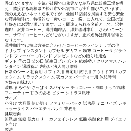
呼ばれてますが、空気が綺麗で自然豊かな鳥取県に焙煎工場を構
え、隣接する島根県の松江市や出雲市にも実店舗がございます。
顔の見えないネット通販ですが、全国11店舗を展開する安心安全
な澤井珈琲は、特徴的な「赤いコーヒー袋」に入れて、全国の珈
琲好きにお選び頂いてます。よく間違えられる名前として、沢井
珈琲、沢井コーヒー、澤井珈琲店、澤井珈琲本店、さわいこーひ
ー、サワイコーヒーなどがございますが、正式名称は澤井珈琲と
なります。
澤井珈琲では抽出方法に合わせたコーヒーのラインナップの他、
ドリップ インスタント カプセル デカフェ 粉末 コーヒー豆 グラウ
ンド フレーバー ブレンド プレゼントなどの贈り物用途
ギフト 母の日 父の日 誕生日プレゼント 結婚祝い クリスマス バレ
ンタイン 退職祝い 内祝い 法人向け贈答
日常のシーン 朝食用 オフィス用 自宅用 旅行用 アウトドア用 カフ
ェタイム リラックスタイム 夜カフェ パーティー用 休憩時間
お好みの味わい
濃厚 まろやか さっぱり スパイシー チョコレート風味 ナッツ風味
フルーティー 甘みのある ビター シトラス風味
サイズ
小分け 大容量 使い切り ファミリーパック 試供品 ミニサイズ レギ
ュラーサイズ バラエティパック 業務用
健康志向
無添加 無糖 低カロリー カフェインレス 低酸 抗酸化作用 ダイエッ
ト向け
製法