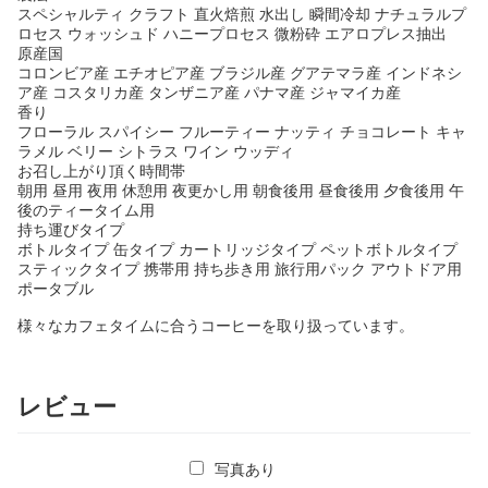
スペシャルティ クラフト 直火焙煎 水出し 瞬間冷却 ナチュラルプ
ロセス ウォッシュド ハニープロセス 微粉砕 エアロプレス抽出
原産国
コロンビア産 エチオピア産 ブラジル産 グアテマラ産 インドネシ
ア産 コスタリカ産 タンザニア産 パナマ産 ジャマイカ産
香り
フローラル スパイシー フルーティー ナッティ チョコレート キャ
ラメル ベリー シトラス ワイン ウッディ
お召し上がり頂く時間帯
朝用 昼用 夜用 休憩用 夜更かし用 朝食後用 昼食後用 夕食後用 午
後のティータイム用
持ち運びタイプ
ボトルタイプ 缶タイプ カートリッジタイプ ペットボトルタイプ
スティックタイプ 携帯用 持ち歩き用 旅行用パック アウトドア用
ポータブル
様々なカフェタイムに合うコーヒーを取り扱っています。
レビュー
写真あり
日付の新しいもの順