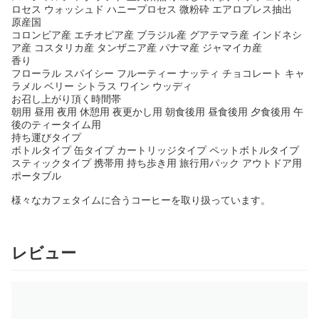
ロセス ウォッシュド ハニープロセス 微粉砕 エアロプレス抽出
原産国
コロンビア産 エチオピア産 ブラジル産 グアテマラ産 インドネシ
ア産 コスタリカ産 タンザニア産 パナマ産 ジャマイカ産
香り
フローラル スパイシー フルーティー ナッティ チョコレート キャ
ラメル ベリー シトラス ワイン ウッディ
お召し上がり頂く時間帯
朝用 昼用 夜用 休憩用 夜更かし用 朝食後用 昼食後用 夕食後用 午
後のティータイム用
持ち運びタイプ
ボトルタイプ 缶タイプ カートリッジタイプ ペットボトルタイプ
スティックタイプ 携帯用 持ち歩き用 旅行用パック アウトドア用
ポータブル
様々なカフェタイムに合うコーヒーを取り扱っています。
レビュー