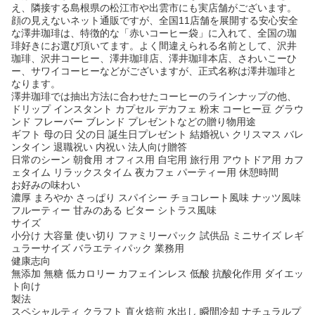
え、隣接する島根県の松江市や出雲市にも実店舗がございます。
顔の見えないネット通販ですが、全国11店舗を展開する安心安全
な澤井珈琲は、特徴的な「赤いコーヒー袋」に入れて、全国の珈
琲好きにお選び頂いてます。よく間違えられる名前として、沢井
珈琲、沢井コーヒー、澤井珈琲店、澤井珈琲本店、さわいこーひ
ー、サワイコーヒーなどがございますが、正式名称は澤井珈琲と
なります。
澤井珈琲では抽出方法に合わせたコーヒーのラインナップの他、
ドリップ インスタント カプセル デカフェ 粉末 コーヒー豆 グラウ
ンド フレーバー ブレンド プレゼントなどの贈り物用途
ギフト 母の日 父の日 誕生日プレゼント 結婚祝い クリスマス バレ
ンタイン 退職祝い 内祝い 法人向け贈答
日常のシーン 朝食用 オフィス用 自宅用 旅行用 アウトドア用 カフ
ェタイム リラックスタイム 夜カフェ パーティー用 休憩時間
お好みの味わい
濃厚 まろやか さっぱり スパイシー チョコレート風味 ナッツ風味
フルーティー 甘みのある ビター シトラス風味
サイズ
小分け 大容量 使い切り ファミリーパック 試供品 ミニサイズ レギ
ュラーサイズ バラエティパック 業務用
健康志向
無添加 無糖 低カロリー カフェインレス 低酸 抗酸化作用 ダイエッ
ト向け
製法
スペシャルティ クラフト 直火焙煎 水出し 瞬間冷却 ナチュラルプ