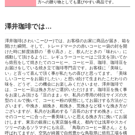
方への贈り物としても選びやすい商品です。
澤井珈琲では…
澤井珈琲(さわいこーひー)では、お客様のお家に商品が届き、箱を
開けた瞬間。そして、トレードマークの赤いコーヒー袋の封を開
けた時に鮮度抜群の「香り高さ」と、飲んだときの「味わい」に
感動して頂けるように、レギュラーコーヒーはご注文を頂いてか
ら焙煎をして焼きたてのコーヒー、コーヒー豆、珈琲、珈琲豆を
お届けをしている焼き立て珈琲専門店です。お客様に「美味し
い」と言って喜んで頂く事が私たちの喜びと思ってます。「美味
しいコーヒーをお届けしたい」と想い続けて生まれたこだわりの
味を、どうぞ、この機会にお楽しみくださいませ。澤井珈琲で
は、コーヒー豆は挽き方がご選択いただけます。珈琲豆を挽く事
をお楽しみ頂ける『豆のまま』や、私共の専用の特注サイズの大
型のミルで挽いて、コーヒー粉の状態にしてお届けする方法がご
ざいます。中挽き、細挽き、粗挽き、荒挽きなど様々な挽き方が
ございますが、私共がお薦めする『店長のおすすめ挽き』にて、
そのコーヒーに合った一番美味しいと思える挽き方に挽いてお届
けします。東京の銀座にも実店舗を構え、都内では浅草やスカイ
ツリーのあるソラマチにも出店。「鳥取のコーヒー屋さん」とも
呼ばれてますが、空気が綺麗で自然豊かな鳥取県に焙煎工場を構