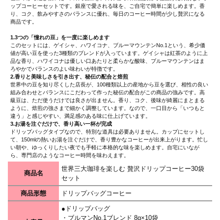
ップコーヒーセットです。銀座で愛される味を、ご自宅で簡単に楽しめます。香
り、コク、飲みやすさのバランスに優れ、毎日のコーヒー時間が少し贅沢になる
商品です。
1.3つの「憧れの豆」を一度に楽しめます
このセットには、ゲイシャ、ハワイコナ、ブルーマウンテンNo.1という、希少価
値が高い豆を使った3種類のブレンドが入っています。ゲイシャは紅茶のように上
品な香り、ハワイコナは優しい口あたりと柔らかな酸味、ブルーマウンテンはま
ろやかでバランスのよい味わいが特徴です。
2.香りと美味しさを引き出す、秘伝の配合と焙煎
世界中の豆を知り尽くした店長が、100種類以上の産地から豆を選び、相性の良い
組み合わせとバランスにこだわって作った秘伝の配合がこの商品の強みです。高
級豆は、ただ使うだけでは良さが出ません。香り、コク、後味が綺麗にまとまる
ように、焙煎の強さまで細かく調整しています。なので、一口目から「いつもと
違う」と感じやすい、満足感のある味に仕上げています。
3.お湯を注ぐだけで、香り高い一杯が完成
ドリップバッグタイプなので、特別な道具は必要ありません。カップにセットし
て、150mlの熱いお湯を注ぐだけで、香り豊かなコーヒーが出来上がります。忙し
い朝や、ゆっくりしたい夜でも手軽に本格的な味を楽しめます。自宅にいなが
ら、専門店のようなコーヒー時間を味わえます。
世界三大珈琲を楽しむ 贅沢ドリップコーヒー30袋
商品名
セット
商品形態
ドリップバッグコーヒー
●ドリップバッグ
・ブルマンNo.1ブレンド 8g×10袋