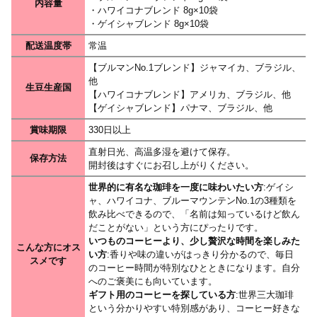
内容量
・ハワイコナブレンド 8g×10袋
・ゲイシャブレンド 8g×10袋
配送温度帯
常温
【ブルマンNo.1ブレンド】ジャマイカ、ブラジル、
他
生豆生産国
【ハワイコナブレンド】アメリカ、ブラジル、他
【ゲイシャブレンド】パナマ、ブラジル、他
賞味期限
330日以上
直射日光、高温多湿を避けて保存。
保存方法
開封後はすぐにお召し上がりください。
世界的に有名な珈琲を一度に味わいたい方
:ゲイシ
ャ、ハワイコナ、ブルーマウンテンNo.1の3種類を
飲み比べできるので、「名前は知っているけど飲ん
だことがない」という方にぴったりです。
いつものコーヒーより、少し贅沢な時間を楽しみた
こんな方にオス
い方
:香りや味の違いがはっきり分かるので、毎日
スメです
のコーヒー時間が特別なひとときになります。自分
へのご褒美にも向いています。
ギフト用のコーヒーを探している方
:世界三大珈琲
という分かりやすい特別感があり、コーヒー好きな