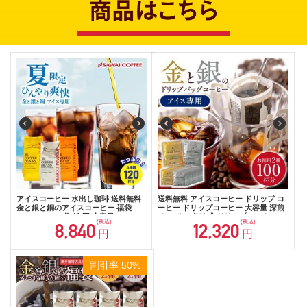
アイスコーヒー 水出し珈琲 送料無料
送料無料 アイスコーヒー ドリップ コ
金と銀と銅のアイスコーヒー 福袋
ーヒー ドリップコーヒー 大容量 深煎
1.2kg 400g×3袋 粉 豆 大容量
り アイス 急冷式 ドリップバック 100
(税込)
(税込)
8,840
12,320
杯分 個包装 8g 飲み比べ セット プレ
円
円
ミアム 金のアイス 銀のアイス ドリッ
プバッグ 澤井珈琲
割引率 50%