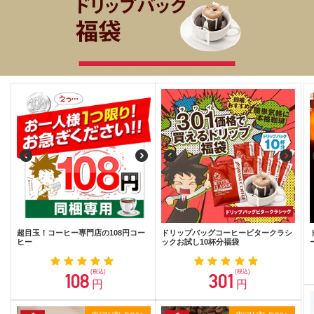
超目玉！コーヒー専門店の108円コー
ドリップバッグコーヒービタークラシ
ヒー
ックお試し10杯分福袋
(税込)
(税込)
108
301
円
円