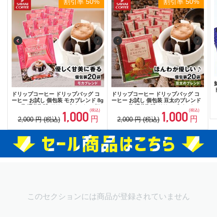
割引率 50%
割引率 50%
ドリップコーヒー ドリップバッグ コ
ドリップコーヒー ドリップバッグ コ
ーヒー お試し 個包装 モカブレンド 8g
ーヒー お試し 個包装 豆太のブレンド
×20袋 澤井珈琲 ドリップパック 20杯
8g ×20袋 澤井珈琲 ドリップパック 20
(税込)
(税込)
1,000
1,000
分 珈琲 セット
杯分 珈琲 セット
円
円
2,000
円
(税込)
2,000
円
(税込)
このセクションには商品が登録されていません