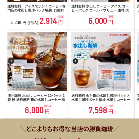
送料無料 アイスでポン！コーヒー専
送料無料 水出しコーヒー アイス コー
門店の水出し珈琲パック福袋（1袋10
ヒーバッグ コールドブリュー 珈琲 大
パック入り×2）
容量 福袋 10パック×2袋 プレミアム コ
(税込)
(税込)
2,914
6,000
ーヒーパック 金の水出し珈琲 セット
円
円
3,238
円
(税込)
ソルブレンド 60杯分 澤井珈琲 水だし
ソル アイス珈琲
澤井珈琲 水出し コーヒー 10パック 2
送料無料 金と銀の水出し珈琲パックと
袋 粉 送料無料 銅の水出しコーヒー福
水出し珈琲ポット福袋 水出しコーヒー
袋 テルスブレンド 60杯分
送料無料 アイス コーヒーバッグ コー
(税込)
(税込)
6,000
7,598
ルドブリュー 珈琲 大容量 福袋 10パッ
円
円
ク×2袋 プレミアム コーヒーパック 金
と銀 飲み比べ セット ソル ルナ ハリオ
FP-7-TW ポット付き 水だし ※冷凍便
同梱不可